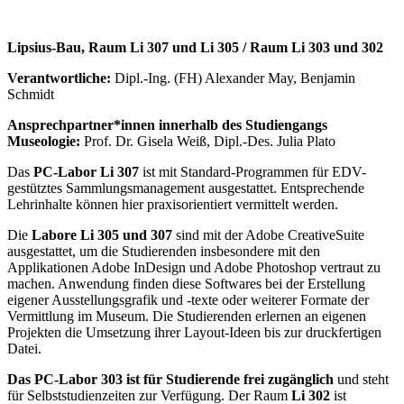
Lipsius-Bau, Raum Li 307 und Li 305 / Raum Li 303 und 302
Verantwortliche:
Dipl.-Ing. (FH) Alexander May, Benjamin
Schmidt
Ansprechpartner*innen innerhalb des Studiengangs
Museologie:
Prof. Dr. Gisela Weiß, Dipl.-Des. Julia Plato
Das
PC-Labor Li 307
ist mit Standard-Programmen für EDV-
gestütztes Sammlungsmanagement ausgestattet. Entsprechende
Lehrinhalte können hier praxisorientiert vermittelt werden.
Die
Labore Li 305 und 307
sind mit der Adobe CreativeSuite
ausgestattet, um die Studierenden insbesondere mit den
Applikationen Adobe InDesign und Adobe Photoshop vertraut zu
machen. Anwendung finden diese Softwares bei der Erstellung
eigener Ausstellungsgrafik und -texte oder weiterer Formate der
Vermittlung im Museum. Die Studierenden erlernen an eigenen
Projekten die Umsetzung ihrer Layout-Ideen bis zur druckfertigen
Datei.
Das PC-Labor 303 ist für Studierende frei zugänglich
und steht
für Selbststudienzeiten zur Verfügung. Der Raum
Li 302
ist