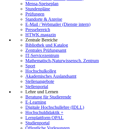
Mensa-Speiseplan
Stundenpläne
Prüfungen
Standorte & Anreise
E-Mail / Webmailer (Dienste intern)
Pressebereich
HTWK.magazin
Zentrale Bereiche
Bibliothek und Katalog
Zentrales Prüfungsamt
IT-Servicezentrum
Mathematisch-Naturwissensch. Zentrum
Sport
Hochschulkolleg
Akademisches Auslandsamt
Stellenangebote
Stellenportal
Lehre und Lernen
Beratung für Studierende
E-Learning
Digitale Hochschullehre (IDLL)
Hochschuldidaktik +
Lernplattform OPAL
Studienportal
Öffentliche Vorlesungen