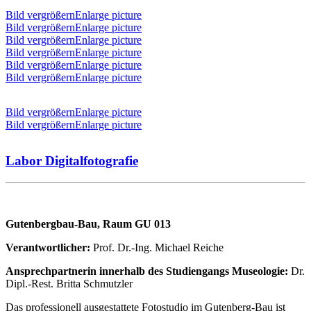
Bild vergrößernEnlarge picture
Bild vergrößernEnlarge picture
Bild vergrößernEnlarge picture
Bild vergrößernEnlarge picture
Bild vergrößernEnlarge picture
Bild vergrößernEnlarge picture
Bild vergrößernEnlarge picture
Bild vergrößernEnlarge picture
Labor Digitalfotografie
Gutenbergbau-Bau, Raum GU 013
Verantwortlicher:
Prof. Dr.-Ing. Michael Reiche
Ansprechpartnerin innerhalb des Studiengangs Museologie:
Dr.
Dipl.-Rest. Britta Schmutzler
Das professionell ausgestattete Fotostudio im Gutenberg-Bau ist