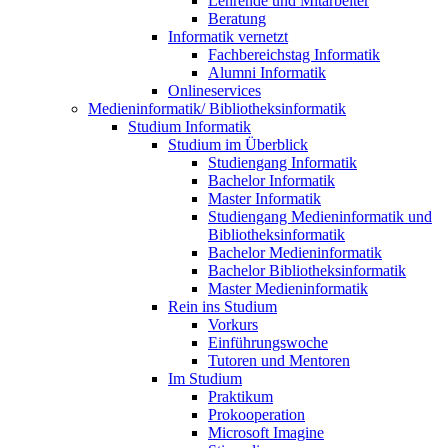
Lehrende und Mitarbeiter
Beratung
Informatik vernetzt
Fachbereichstag Informatik
Alumni Informatik
Onlineservices
Medieninformatik/ Bibliotheksinformatik
Studium Informatik
Studium im Überblick
Studiengang Informatik
Bachelor Informatik
Master Informatik
Studiengang Medieninformatik und
Bibliotheksinformatik
Bachelor Medieninformatik
Bachelor Bibliotheksinformatik
Master Medieninformatik
Rein ins Studium
Vorkurs
Einführungswoche
Tutoren und Mentoren
Im Studium
Praktikum
Prokooperation
Microsoft Imagine