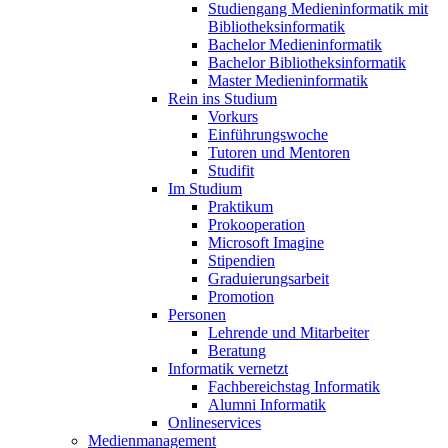
Studiengang Medieninformatik mit
Bibliotheksinformatik
Bachelor Medieninformatik
Bachelor Bibliotheksinformatik
Master Medieninformatik
Rein ins Studium
Vorkurs
Einführungswoche
Tutoren und Mentoren
Studifit
Im Studium
Praktikum
Prokooperation
Microsoft Imagine
Stipendien
Graduierungsarbeit
Promotion
Personen
Lehrende und Mitarbeiter
Beratung
Informatik vernetzt
Fachbereichstag Informatik
Alumni Informatik
Onlineservices
Medienmanagement