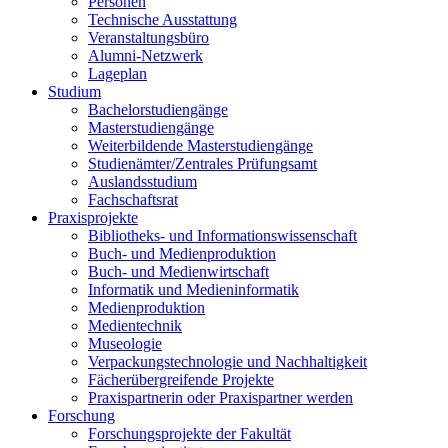
Personen
Technische Ausstattung
Veranstaltungsbüro
Alumni-Netzwerk
Lageplan
Studium
Bachelorstudiengänge
Masterstudiengänge
Weiterbildende Masterstudiengänge
Studienämter/Zentrales Prüfungsamt
Auslandsstudium
Fachschaftsrat
Praxisprojekte
Bibliotheks- und Informationswissenschaft
Buch- und Medienproduktion
Buch- und Medienwirtschaft
Informatik und Medieninformatik
Medienproduktion
Medientechnik
Museologie
Verpackungstechnologie und Nachhaltigkeit
Fächerübergreifende Projekte
Praxispartnerin oder Praxispartner werden
Forschung
Forschungsprojekte der Fakultät