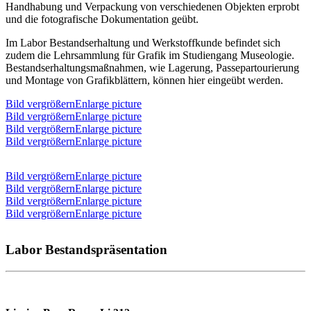
Handhabung und Verpackung von verschiedenen Objekten erprobt
und die fotografische Dokumentation geübt.
Im Labor Bestandserhaltung und Werkstoffkunde befindet sich
zudem die Lehrsammlung für Grafik im Studiengang Museologie.
Bestandserhaltungsmaßnahmen, wie Lagerung, Passepartourierung
und Montage von Grafikblättern, können hier eingeübt werden.
Bild vergrößernEnlarge picture
Bild vergrößernEnlarge picture
Bild vergrößernEnlarge picture
Bild vergrößernEnlarge picture
Bild vergrößernEnlarge picture
Bild vergrößernEnlarge picture
Bild vergrößernEnlarge picture
Bild vergrößernEnlarge picture
Labor Bestandspräsentation