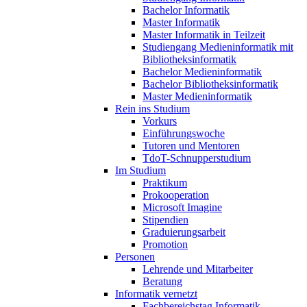
Bachelor Informatik
Master Informatik
Master Informatik in Teilzeit
Studiengang Medieninformatik mit
Bibliotheksinformatik
Bachelor Medieninformatik
Bachelor Bibliotheksinformatik
Master Medieninformatik
Rein ins Studium
Vorkurs
Einführungswoche
Tutoren und Mentoren
TdoT-Schnupperstudium
Im Studium
Praktikum
Prokooperation
Microsoft Imagine
Stipendien
Graduierungsarbeit
Promotion
Personen
Lehrende und Mitarbeiter
Beratung
Informatik vernetzt
Fachbereichstag Informatik