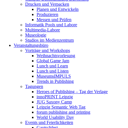
Drucken und Verpacken
Planen und Entwickeln
Produzieren
Messen und Prüfen
Informatik Pools und Labore
Multimedia-Labore
Museologie
Studios im Medienzentrum
Veranstaltungsbüro
Vorträge und Workshops
Weihnachtsvorlesung
Global Game Jam
Lunch und Learn
Lunch und Listen
MuseumsIMPULS
Trends in Publishing
Tagungen
Heroes of Publishing – Tag der Verlage
innoPRINT Leipzig
JUG Saxony Camp
Leipzig Semantic Web Tag
forum publishing and printing
World Usability Day
Events und Feierlichkeiten
Gautschfest