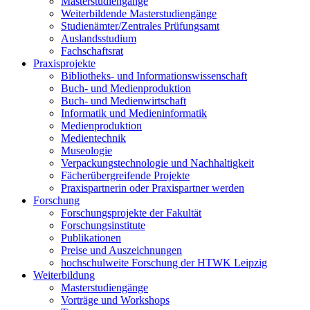
Masterstudiengänge
Weiterbildende Masterstudiengänge
Studienämter/Zentrales Prüfungsamt
Auslandsstudium
Fachschaftsrat
Praxisprojekte
Bibliotheks- und Informationswissenschaft
Buch- und Medienproduktion
Buch- und Medienwirtschaft
Informatik und Medieninformatik
Medienproduktion
Medientechnik
Museologie
Verpackungstechnologie und Nachhaltigkeit
Fächerübergreifende Projekte
Praxispartnerin oder Praxispartner werden
Forschung
Forschungsprojekte der Fakultät
Forschungsinstitute
Publikationen
Preise und Auszeichnungen
hochschulweite Forschung der HTWK Leipzig
Weiterbildung
Masterstudiengänge
Vorträge und Workshops