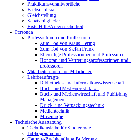
Praktikumsverantwortliche
Fachschaftsrat
Gleichstellung
Senatsmitglieder
Erste Hilfe/Arbeitssicherheit
Personen
Professorinnen und Professoren
Zum Tod von Klaus Hering
Zum Tod von Stefan Frank
Ehemalige Professorinnen und Professoren
Honorar- und Vertretungsprofessorinnen und -
professoren
Mitarbeiterinnen und Mitarbeiter
Lehrbeauftragte
Bibliotheks- und Informationswissenschaft
Buch- und Medienproduktion
Buch- und Medienwirtschaft und Publishing
Management
Druck- und Verpackungstechnik
Medientechnik
Museologie
Technische Ausstattung
Technikausleihe für Studierende
Bibliographicum
Campus-Buchhandlung BuMerang