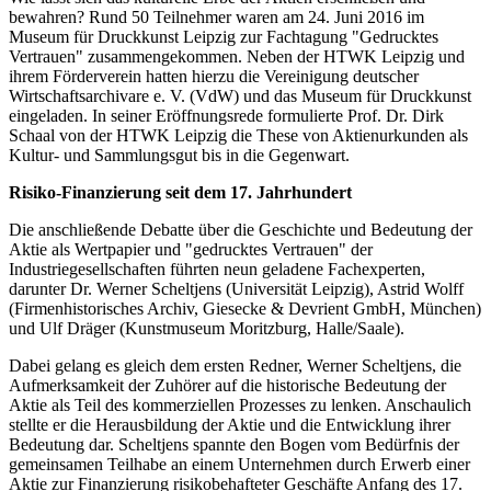
bewahren? Rund 50 Teilnehmer waren am 24. Juni 2016 im
Museum für Druckkunst Leipzig zur Fachtagung "Gedrucktes
Vertrauen" zusammengekommen. Neben der HTWK Leipzig und
ihrem Förderverein hatten hierzu die Vereinigung deutscher
Wirtschaftsarchivare e. V. (VdW) und das Museum für Druckkunst
eingeladen. In seiner Eröffnungsrede formulierte Prof. Dr. Dirk
Schaal von der HTWK Leipzig die These von Aktienurkunden als
Kultur- und Sammlungsgut bis in die Gegenwart.
Risiko-Finanzierung seit dem 17. Jahrhundert
Die anschließende Debatte über die Geschichte und Bedeutung der
Aktie als Wertpapier und "gedrucktes Vertrauen" der
Industriegesellschaften führten neun geladene Fachexperten,
darunter Dr. Werner Scheltjens (Universität Leipzig), Astrid Wolff
(Firmenhistorisches Archiv, Giesecke & Devrient GmbH, München)
und Ulf Dräger (Kunstmuseum Moritzburg, Halle/Saale).
Dabei gelang es gleich dem ersten Redner, Werner Scheltjens, die
Aufmerksamkeit der Zuhörer auf die historische Bedeutung der
Aktie als Teil des kommerziellen Prozesses zu lenken. Anschaulich
stellte er die Herausbildung der Aktie und die Entwicklung ihrer
Bedeutung dar. Scheltjens spannte den Bogen vom Bedürfnis der
gemeinsamen Teilhabe an einem Unternehmen durch Erwerb einer
Aktie zur Finanzierung risikobehafteter Geschäfte Anfang des 17.