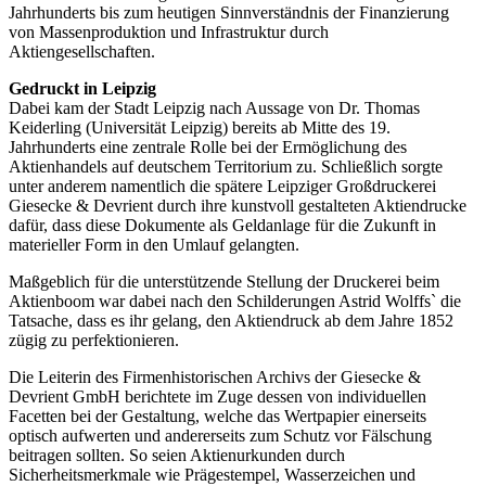
Jahrhunderts bis zum heutigen Sinnverständnis der Finanzierung
von Massenproduktion und Infrastruktur durch
Aktiengesellschaften.
Gedruckt in Leipzig
Dabei kam der Stadt Leipzig nach Aussage von Dr. Thomas
Keiderling (Universität Leipzig) bereits ab Mitte des 19.
Jahrhunderts eine zentrale Rolle bei der Ermöglichung des
Aktienhandels auf deutschem Territorium zu. Schließlich sorgte
unter anderem namentlich die spätere Leipziger Großdruckerei
Giesecke & Devrient durch ihre kunstvoll gestalteten Aktiendrucke
dafür, dass diese Dokumente als Geldanlage für die Zukunft in
materieller Form in den Umlauf gelangten.
Maßgeblich für die unterstützende Stellung der Druckerei beim
Aktienboom war dabei nach den Schilderungen Astrid Wolffs` die
Tatsache, dass es ihr gelang, den Aktiendruck ab dem Jahre 1852
zügig zu perfektionieren.
Die Leiterin des Firmenhistorischen Archivs der Giesecke &
Devrient GmbH berichtete im Zuge dessen von individuellen
Facetten bei der Gestaltung, welche das Wertpapier einerseits
optisch aufwerten und andererseits zum Schutz vor Fälschung
beitragen sollten. So seien Aktienurkunden durch
Sicherheitsmerkmale wie Prägestempel, Wasserzeichen und