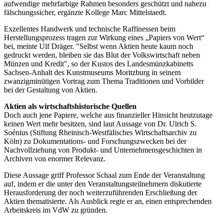
aufwendige mehrfarbige Rahmen besonders geschützt und nahezu
fälschungssicher, ergänzte Kollege Marc Mittelstaedt.
Exzellentes Handwerk und technische Raffinessen beim
Herstellungsprozess tragen zur Wirkung eines „Papiers von Wert“
bei, meinte Ulf Dräger. "Selbst wenn Aktien heute kaum noch
gedruckt werden, bleiben sie das Blut der Volkswirtschaft neben
Münzen und Kredit", so der Kustos des Landesmünzkabinetts
Sachsen-Anhalt des Kunstmuseums Moritzburg in seinem
zwanzigminütigen Vortrag zum Thema Traditionen und Vorbilder
bei der Gestaltung von Aktien.
Aktien als wirtschaftshistorische Quellen
Doch auch jene Papiere, welche aus finanzieller Hinsicht heutzutage
keinen Wert mehr besitzen, sind laut Aussage von Dr. Ulrich S.
Soénius (Stiftung Rheinisch-Westfälisches Wirtschaftsarchiv zu
Köln) zu Dokumentations- und Forschungszwecken bei der
Nachvollziehung von Produkt- und Unternehmensgeschichten in
Archiven von enormer Relevanz.
Diese Aussage griff Professor Schaal zum Ende der Veranstaltung
auf, indem er die unter den Veranstaltungsteilnehmern diskutierte
Herausforderung der noch weiterzuführenden Erschließung der
Aktien thematisierte. Als Ausblick regte er an, einen entsprechenden
Arbeitskreis im VdW zu gründen.