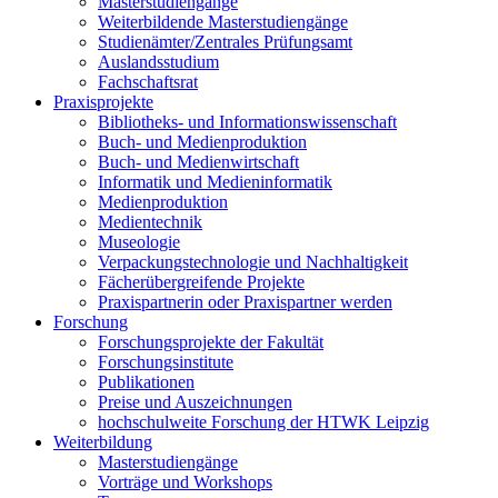
Masterstudiengänge
Weiterbildende Masterstudiengänge
Studienämter/Zentrales Prüfungsamt
Auslandsstudium
Fachschaftsrat
Praxisprojekte
Bibliotheks- und Informationswissenschaft
Buch- und Medienproduktion
Buch- und Medienwirtschaft
Informatik und Medieninformatik
Medienproduktion
Medientechnik
Museologie
Verpackungstechnologie und Nachhaltigkeit
Fächerübergreifende Projekte
Praxispartnerin oder Praxispartner werden
Forschung
Forschungsprojekte der Fakultät
Forschungsinstitute
Publikationen
Preise und Auszeichnungen
hochschulweite Forschung der HTWK Leipzig
Weiterbildung
Masterstudiengänge
Vorträge und Workshops