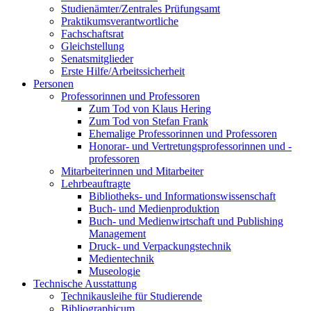
Studienämter/Zentrales Prüfungsamt
Praktikumsverantwortliche
Fachschaftsrat
Gleichstellung
Senatsmitglieder
Erste Hilfe/Arbeitssicherheit
Personen
Professorinnen und Professoren
Zum Tod von Klaus Hering
Zum Tod von Stefan Frank
Ehemalige Professorinnen und Professoren
Honorar- und Vertretungsprofessorinnen und -
professoren
Mitarbeiterinnen und Mitarbeiter
Lehrbeauftragte
Bibliotheks- und Informationswissenschaft
Buch- und Medienproduktion
Buch- und Medienwirtschaft und Publishing
Management
Druck- und Verpackungstechnik
Medientechnik
Museologie
Technische Ausstattung
Technikausleihe für Studierende
Bibliographicum