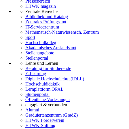
Pressebereich
HTWK.magazin
Zentrale Bereiche
Bibliothek und Katalog
Zentrales Prüfungsamt
IT-Servicezentrum
Mathematisch-Naturwissensch. Zentrum
Sport
Hochschulkolleg
Akademisches Auslandsamt
Stellenangebote
Stellenportal
Lehre und Lernen
Beratung für Studierende
E-Learning
Digitale Hochschullehre (IDLL)
Hochschuldidaktik +
Lernplattform OPAL
Studienportal
Öffentliche Vorlesungen
engagiert & verbunden
Alumni
Graduiertenzentrum (GradZ)
HTWK-Förderverein
HTWK-Stiftung