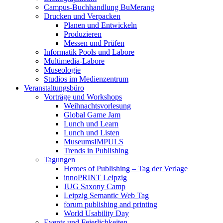
Campus-Buchhandlung BuMerang
Drucken und Verpacken
Planen und Entwickeln
Produzieren
Messen und Prüfen
Informatik Pools und Labore
Multimedia-Labore
Museologie
Studios im Medienzentrum
Veranstaltungsbüro
Vorträge und Workshops
Weihnachtsvorlesung
Global Game Jam
Lunch und Learn
Lunch und Listen
MuseumsIMPULS
Trends in Publishing
Tagungen
Heroes of Publishing – Tag der Verlage
innoPRINT Leipzig
JUG Saxony Camp
Leipzig Semantic Web Tag
forum publishing and printing
World Usability Day
Events und Feierlichkeiten