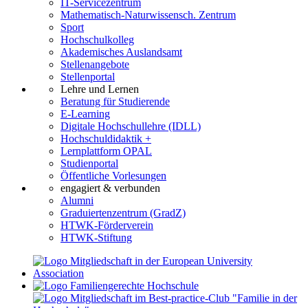
IT-Servicezentrum
Mathematisch-Naturwissensch. Zentrum
Sport
Hochschulkolleg
Akademisches Auslandsamt
Stellenangebote
Stellenportal
Lehre und Lernen
Beratung für Studierende
E-Learning
Digitale Hochschullehre (IDLL)
Hochschuldidaktik +
Lernplattform OPAL
Studienportal
Öffentliche Vorlesungen
engagiert & verbunden
Alumni
Graduiertenzentrum (GradZ)
HTWK-Förderverein
HTWK-Stiftung