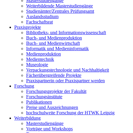
Masterstudiengänge
Weiterbildende Masterstudiengänge
Studienämter/Zentrales Prüfungsamt
Auslandsstudium
Fachschaftsrat
Praxisprojekte
Bibliotheks- und Informationswissenschaft
Buch- und Medienproduktion
Buch- und Medienwirtschaft
Informatik und Medieninformatik
Medienproduktion
Medientechnik
Museologie
Verpackungstechnologie und Nachhaltigkeit
Fächerübergreifende Projekte
Praxispartnerin oder Praxispartner werden
Forschung
Forschungsprojekte der Fakultät
Forschungsinstitute
Publikationen
Preise und Auszeichnungen
hochschulweite Forschung der HTWK Leipzig
Weiterbildung
Masterstudiengänge
Vorträge und Workshops