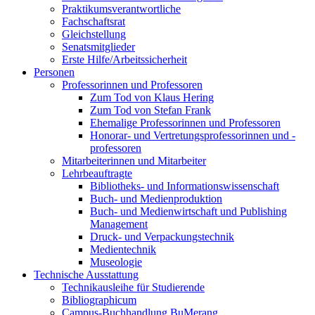
Praktikumsverantwortliche
Fachschaftsrat
Gleichstellung
Senatsmitglieder
Erste Hilfe/Arbeitssicherheit
Personen
Professorinnen und Professoren
Zum Tod von Klaus Hering
Zum Tod von Stefan Frank
Ehemalige Professorinnen und Professoren
Honorar- und Vertretungsprofessorinnen und -
professoren
Mitarbeiterinnen und Mitarbeiter
Lehrbeauftragte
Bibliotheks- und Informationswissenschaft
Buch- und Medienproduktion
Buch- und Medienwirtschaft und Publishing
Management
Druck- und Verpackungstechnik
Medientechnik
Museologie
Technische Ausstattung
Technikausleihe für Studierende
Bibliographicum
Campus-Buchhandlung BuMerang