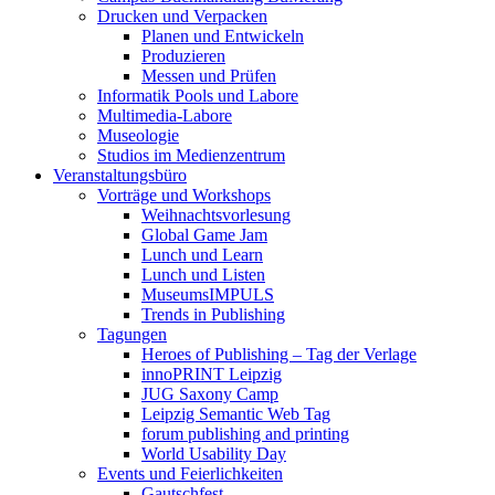
Drucken und Verpacken
Planen und Entwickeln
Produzieren
Messen und Prüfen
Informatik Pools und Labore
Multimedia-Labore
Museologie
Studios im Medienzentrum
Veranstaltungsbüro
Vorträge und Workshops
Weihnachtsvorlesung
Global Game Jam
Lunch und Learn
Lunch und Listen
MuseumsIMPULS
Trends in Publishing
Tagungen
Heroes of Publishing – Tag der Verlage
innoPRINT Leipzig
JUG Saxony Camp
Leipzig Semantic Web Tag
forum publishing and printing
World Usability Day
Events und Feierlichkeiten
Gautschfest