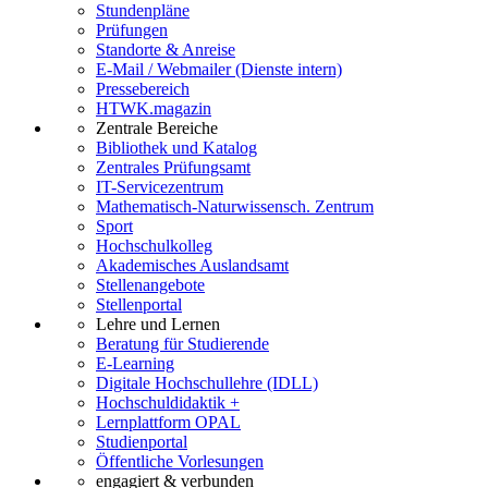
Stundenpläne
Prüfungen
Standorte & Anreise
E-Mail / Webmailer (Dienste intern)
Pressebereich
HTWK.magazin
Zentrale Bereiche
Bibliothek und Katalog
Zentrales Prüfungsamt
IT-Servicezentrum
Mathematisch-Naturwissensch. Zentrum
Sport
Hochschulkolleg
Akademisches Auslandsamt
Stellenangebote
Stellenportal
Lehre und Lernen
Beratung für Studierende
E-Learning
Digitale Hochschullehre (IDLL)
Hochschuldidaktik +
Lernplattform OPAL
Studienportal
Öffentliche Vorlesungen
engagiert & verbunden