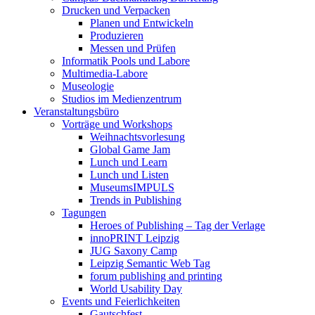
Drucken und Verpacken
Planen und Entwickeln
Produzieren
Messen und Prüfen
Informatik Pools und Labore
Multimedia-Labore
Museologie
Studios im Medienzentrum
Veranstaltungsbüro
Vorträge und Workshops
Weihnachtsvorlesung
Global Game Jam
Lunch und Learn
Lunch und Listen
MuseumsIMPULS
Trends in Publishing
Tagungen
Heroes of Publishing – Tag der Verlage
innoPRINT Leipzig
JUG Saxony Camp
Leipzig Semantic Web Tag
forum publishing and printing
World Usability Day
Events und Feierlichkeiten
Gautschfest