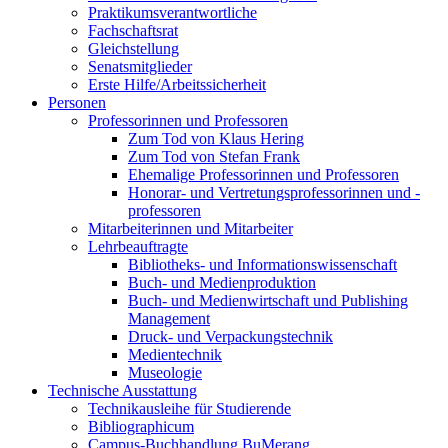
Praktikumsverantwortliche
Fachschaftsrat
Gleichstellung
Senatsmitglieder
Erste Hilfe/Arbeitssicherheit
Personen
Professorinnen und Professoren
Zum Tod von Klaus Hering
Zum Tod von Stefan Frank
Ehemalige Professorinnen und Professoren
Honorar- und Vertretungsprofessorinnen und -
professoren
Mitarbeiterinnen und Mitarbeiter
Lehrbeauftragte
Bibliotheks- und Informationswissenschaft
Buch- und Medienproduktion
Buch- und Medienwirtschaft und Publishing
Management
Druck- und Verpackungstechnik
Medientechnik
Museologie
Technische Ausstattung
Technikausleihe für Studierende
Bibliographicum
Campus-Buchhandlung BuMerang