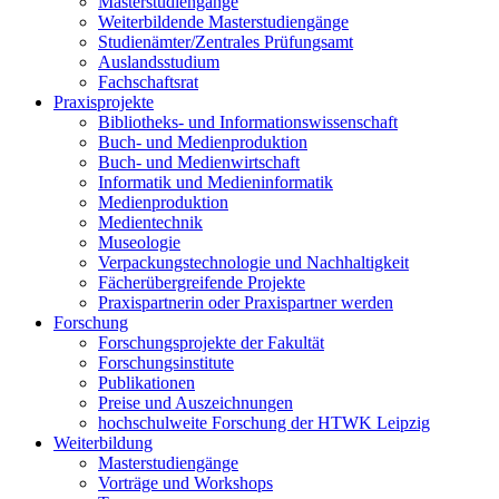
Masterstudiengänge
Weiterbildende Masterstudiengänge
Studienämter/Zentrales Prüfungsamt
Auslandsstudium
Fachschaftsrat
Praxisprojekte
Bibliotheks- und Informationswissenschaft
Buch- und Medienproduktion
Buch- und Medienwirtschaft
Informatik und Medieninformatik
Medienproduktion
Medientechnik
Museologie
Verpackungstechnologie und Nachhaltigkeit
Fächerübergreifende Projekte
Praxispartnerin oder Praxispartner werden
Forschung
Forschungsprojekte der Fakultät
Forschungsinstitute
Publikationen
Preise und Auszeichnungen
hochschulweite Forschung der HTWK Leipzig
Weiterbildung
Masterstudiengänge
Vorträge und Workshops