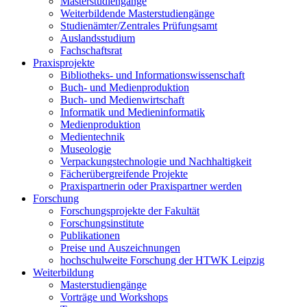
Masterstudiengänge
Weiterbildende Masterstudiengänge
Studienämter/Zentrales Prüfungsamt
Auslandsstudium
Fachschaftsrat
Praxisprojekte
Bibliotheks- und Informationswissenschaft
Buch- und Medienproduktion
Buch- und Medienwirtschaft
Informatik und Medieninformatik
Medienproduktion
Medientechnik
Museologie
Verpackungstechnologie und Nachhaltigkeit
Fächerübergreifende Projekte
Praxispartnerin oder Praxispartner werden
Forschung
Forschungsprojekte der Fakultät
Forschungsinstitute
Publikationen
Preise und Auszeichnungen
hochschulweite Forschung der HTWK Leipzig
Weiterbildung
Masterstudiengänge
Vorträge und Workshops