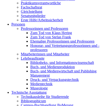
Praktikumsverantwortliche
Fachschaftsrat
Gleichstellung
Senatsmitglieder
Erste Hilfe/Arbeitssicherheit
Personen
Professorinnen und Professoren
Zum Tod von Klaus Hering
Zum Tod von Stefan Frank
Ehemalige Professorinnen und Professoren
Honorar- und Vertretungsprofessorinnen und -
professoren
Mitarbeiterinnen und Mitarbeiter
Lehrbeauftragte
Bibliotheks- und Informationswissenschaft
Buch- und Medienproduktion
Buch- und Medienwirtschaft und Publishing
Management
Druck- und Verpackungstechnik
Medientechnik
Museologie
Technische Ausstattung
Technikausleihe für Studierende
Bibliographicum
Campus-Buchhandlung BuMerang