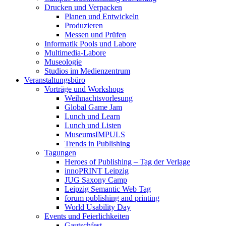
Drucken und Verpacken
Planen und Entwickeln
Produzieren
Messen und Prüfen
Informatik Pools und Labore
Multimedia-Labore
Museologie
Studios im Medienzentrum
Veranstaltungsbüro
Vorträge und Workshops
Weihnachtsvorlesung
Global Game Jam
Lunch und Learn
Lunch und Listen
MuseumsIMPULS
Trends in Publishing
Tagungen
Heroes of Publishing – Tag der Verlage
innoPRINT Leipzig
JUG Saxony Camp
Leipzig Semantic Web Tag
forum publishing and printing
World Usability Day
Events und Feierlichkeiten
Gautschfest