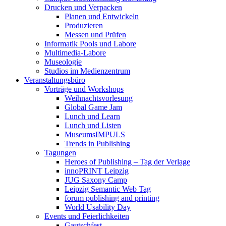
Drucken und Verpacken
Planen und Entwickeln
Produzieren
Messen und Prüfen
Informatik Pools und Labore
Multimedia-Labore
Museologie
Studios im Medienzentrum
Veranstaltungsbüro
Vorträge und Workshops
Weihnachtsvorlesung
Global Game Jam
Lunch und Learn
Lunch und Listen
MuseumsIMPULS
Trends in Publishing
Tagungen
Heroes of Publishing – Tag der Verlage
innoPRINT Leipzig
JUG Saxony Camp
Leipzig Semantic Web Tag
forum publishing and printing
World Usability Day
Events und Feierlichkeiten
Gautschfest