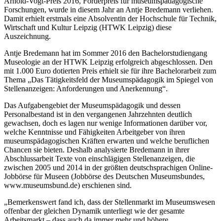
Arnold-Vogt-Preis 2016, Förderpreis für museumspädagogische
Forschungen, wurde in diesem Jahr an Antje Bredemann verliehen.
Damit erhielt erstmals eine Absolventin der Hochschule für Technik,
Wirtschaft und Kultur Leipzig (HTWK Leipzig) diese
Auszeichnung.
Antje Bredemann hat im Sommer 2016 den Bachelorstudiengang
Museologie an der HTWK Leipzig erfolgreich abgeschlossen. Den
mit 1.000 Euro dotierten Preis erhielt sie für ihre Bachelorarbeit zum
Thema „Das Tätigkeitsfeld der Museumspädagogik im Spiegel von
Stellenanzeigen: Anforderungen und Anerkennung“.
Das Aufgabengebiet der Museumspädagogik und dessen
Personalbestand ist in den vergangenen Jahrzehnten deutlich
gewachsen, doch es lagen nur wenige Informationen darüber vor,
welche Kenntnisse und Fähigkeiten Arbeitgeber von ihren
museumspädagogischen Kräften erwarten und welche beruflichen
Chancen sie bieten. Deshalb analysierte Bredemann in ihrer
Abschlussarbeit Texte von einschlägigen Stellenanzeigen, die
zwischen 2005 und 2014 in der größten deutschsprachigen Online-
Jobbörse für Museen (Jobbörse des Deutschen Museumsbundes,
www.museumsbund.de) erschienen sind.
„Bemerkenswert fand ich, dass der Stellenmarkt im Museumswesen
offenbar der gleichen Dynamik unterliegt wie der gesamte
Arbeitsmarkt – dass auch da immer mehr und höhere