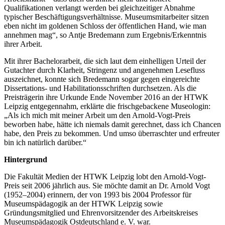
Qualifikationen verlangt werden bei gleichzeitiger Abnahme
typischer Beschäftigungsverhältnisse. Museumsmitarbeiter sitzen
eben nicht im goldenen Schloss der öffentlichen Hand, wie man
annehmen mag“, so Antje Bredemann zum Ergebnis/Erkenntnis
ihrer Arbeit.
Mit ihrer Bachelorarbeit, die sich laut dem einhelligen Urteil der
Gutachter durch Klarheit, Stringenz und angenehmen Lesefluss
auszeichnet, konnte sich Bredemann sogar gegen eingereichte
Dissertations- und Habilitationsschriften durchsetzen. Als die
Preisträgerin ihre Urkunde Ende November 2016 an der HTWK
Leipzig entgegennahm, erklärte die frischgebackene Museologin:
„Als ich mich mit meiner Arbeit um den Arnold-Vogt-Preis
beworben habe, hätte ich niemals damit gerechnet, dass ich Chancen
habe, den Preis zu bekommen. Und umso überraschter und erfreuter
bin ich natürlich darüber.“
Hintergrund
Die Fakultät Medien der HTWK Leipzig lobt den Arnold-Vogt-
Preis seit 2006 jährlich aus. Sie möchte damit an Dr. Arnold Vogt
(1952–2004) erinnern, der von 1993 bis 2004 Professor für
Museumspädagogik an der HTWK Leipzig sowie
Gründungsmitglied und Ehrenvorsitzender des Arbeitskreises
Museumspädagogik Ostdeutschland e. V. war.