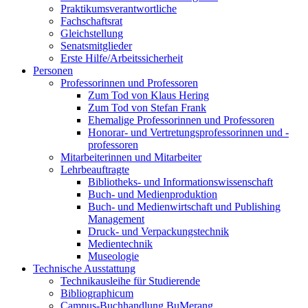
Praktikumsverantwortliche
Fachschaftsrat
Gleichstellung
Senatsmitglieder
Erste Hilfe/Arbeitssicherheit
Personen
Professorinnen und Professoren
Zum Tod von Klaus Hering
Zum Tod von Stefan Frank
Ehemalige Professorinnen und Professoren
Honorar- und Vertretungsprofessorinnen und -
professoren
Mitarbeiterinnen und Mitarbeiter
Lehrbeauftragte
Bibliotheks- und Informationswissenschaft
Buch- und Medienproduktion
Buch- und Medienwirtschaft und Publishing
Management
Druck- und Verpackungstechnik
Medientechnik
Museologie
Technische Ausstattung
Technikausleihe für Studierende
Bibliographicum
Campus-Buchhandlung BuMerang