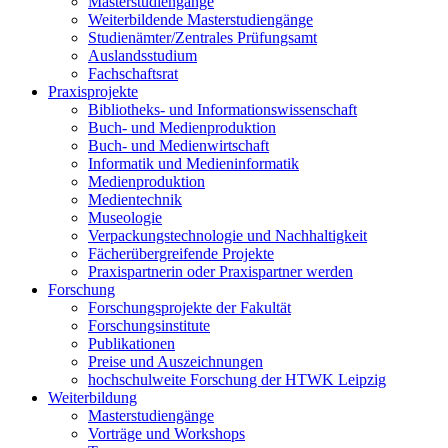
Masterstudiengänge
Weiterbildende Masterstudiengänge
Studienämter/Zentrales Prüfungsamt
Auslandsstudium
Fachschaftsrat
Praxisprojekte
Bibliotheks- und Informationswissenschaft
Buch- und Medienproduktion
Buch- und Medienwirtschaft
Informatik und Medieninformatik
Medienproduktion
Medientechnik
Museologie
Verpackungstechnologie und Nachhaltigkeit
Fächerübergreifende Projekte
Praxispartnerin oder Praxispartner werden
Forschung
Forschungsprojekte der Fakultät
Forschungsinstitute
Publikationen
Preise und Auszeichnungen
hochschulweite Forschung der HTWK Leipzig
Weiterbildung
Masterstudiengänge
Vorträge und Workshops