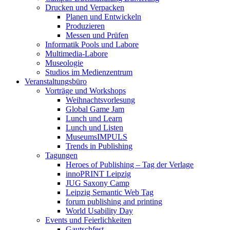
Drucken und Verpacken
Planen und Entwickeln
Produzieren
Messen und Prüfen
Informatik Pools und Labore
Multimedia-Labore
Museologie
Studios im Medienzentrum
Veranstaltungsbüro
Vorträge und Workshops
Weihnachtsvorlesung
Global Game Jam
Lunch und Learn
Lunch und Listen
MuseumsIMPULS
Trends in Publishing
Tagungen
Heroes of Publishing – Tag der Verlage
innoPRINT Leipzig
JUG Saxony Camp
Leipzig Semantic Web Tag
forum publishing and printing
World Usability Day
Events und Feierlichkeiten
Gautschfest