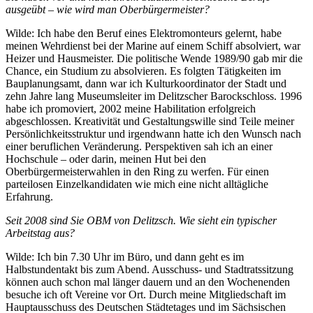
ausgeübt – wie wird man Oberbürgermeister?
Wilde: Ich habe den Beruf eines Elektromonteurs gelernt, habe
meinen Wehrdienst bei der Marine auf einem Schiff absolviert, war
Heizer und Hausmeister. Die politische Wende 1989/90 gab mir die
Chance, ein Studium zu absolvieren. Es folgten Tätigkeiten im
Bauplanungsamt, dann war ich Kulturkoordinator der Stadt und
zehn Jahre lang Museumsleiter im Delitzscher Barockschloss. 1996
habe ich promoviert, 2002 meine Habilitation erfolgreich
abgeschlossen. Kreativität und Gestaltungswille sind Teile meiner
Persönlichkeitsstruktur und irgendwann hatte ich den Wunsch nach
einer beruflichen Veränderung. Perspektiven sah ich an einer
Hochschule – oder darin, meinen Hut bei den
Oberbürgermeisterwahlen in den Ring zu werfen. Für einen
parteilosen Einzelkandidaten wie mich eine nicht alltägliche
Erfahrung.
Seit 2008 sind Sie OBM von Delitzsch. Wie sieht ein typischer
Arbeitstag aus?
Wilde: Ich bin 7.30 Uhr im Büro, und dann geht es im
Halbstundentakt bis zum Abend. Ausschuss- und Stadtratssitzung
können auch schon mal länger dauern und an den Wochenenden
besuche ich oft Vereine vor Ort. Durch meine Mitgliedschaft im
Hauptausschuss des Deutschen Städtetages und im Sächsischen