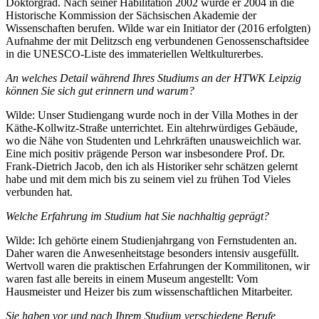
Doktorgrad. Nach seiner Habilitation 2002 wurde er 2004 in die
Historische Kommission der Sächsischen Akademie der
Wissenschaften berufen. Wilde war ein Initiator der (2016 erfolgten)
Aufnahme der mit Delitzsch eng verbundenen Genossenschaftsidee
in die UNESCO-Liste des immateriellen Weltkulturerbes.
An welches Detail während Ihres Studiums an der HTWK Leipzig
können Sie sich gut erinnern und warum?
Wilde: Unser Studiengang wurde noch in der Villa Mothes in der
Käthe-Kollwitz-Straße unterrichtet. Ein altehrwürdiges Gebäude,
wo die Nähe von Studenten und Lehrkräften unausweichlich war.
Eine mich positiv prägende Person war insbesondere Prof. Dr.
Frank-Dietrich Jacob, den ich als Historiker sehr schätzen gelernt
habe und mit dem mich bis zu seinem viel zu frühen Tod Vieles
verbunden hat.
Welche Erfahrung im Studium hat Sie nachhaltig geprägt?
Wilde: Ich gehörte einem Studienjahrgang von Fernstudenten an.
Daher waren die Anwesenheitstage besonders intensiv ausgefüllt.
Wertvoll waren die praktischen Erfahrungen der Kommilitonen, wir
waren fast alle bereits in einem Museum angestellt: Vom
Hausmeister und Heizer bis zum wissenschaftlichen Mitarbeiter.
Sie haben vor und nach Ihrem Studium verschiedene Berufe