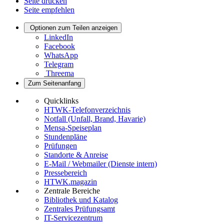
Seite drucken
Seite empfehlen
Optionen zum Teilen anzeigen
LinkedIn
Facebook
WhatsApp
Telegram
Threema
Zum Seitenanfang
Quicklinks
HTWK-Telefonverzeichnis
Notfall (Unfall, Brand, Havarie)
Mensa-Speiseplan
Stundenpläne
Prüfungen
Standorte & Anreise
E-Mail / Webmailer (Dienste intern)
Pressebereich
HTWK.magazin
Zentrale Bereiche
Bibliothek und Katalog
Zentrales Prüfungsamt
IT-Servicezentrum