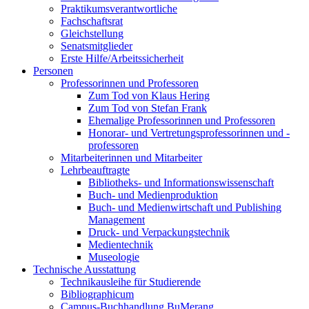
Praktikumsverantwortliche
Fachschaftsrat
Gleichstellung
Senatsmitglieder
Erste Hilfe/Arbeitssicherheit
Personen
Professorinnen und Professoren
Zum Tod von Klaus Hering
Zum Tod von Stefan Frank
Ehemalige Professorinnen und Professoren
Honorar- und Vertretungsprofessorinnen und -
professoren
Mitarbeiterinnen und Mitarbeiter
Lehrbeauftragte
Bibliotheks- und Informationswissenschaft
Buch- und Medienproduktion
Buch- und Medienwirtschaft und Publishing
Management
Druck- und Verpackungstechnik
Medientechnik
Museologie
Technische Ausstattung
Technikausleihe für Studierende
Bibliographicum
Campus-Buchhandlung BuMerang