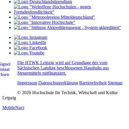
Die HTWK Leipzig wird auf Grundlage des vom
Sächsischen Landtag beschlossenen Haushalts aus
Steuermitteln mitfinanziert.
Impressum
Datenschutzerklärung
Barrierefreiheit
Sitemap
© 2026 Hochschule für Technik, Wirtschaft und Kultur
Leipzig
MobileNavi