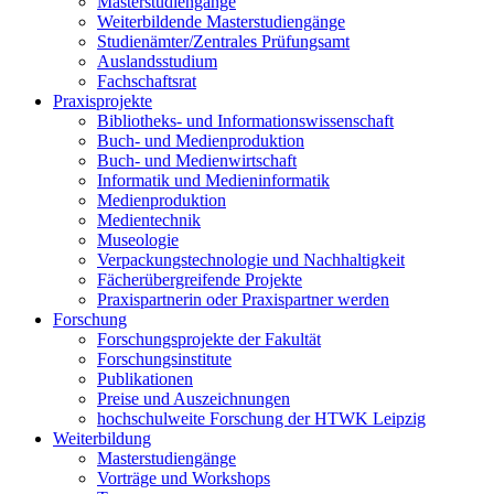
Masterstudiengänge
Weiterbildende Masterstudiengänge
Studienämter/Zentrales Prüfungsamt
Auslandsstudium
Fachschaftsrat
Praxisprojekte
Bibliotheks- und Informationswissenschaft
Buch- und Medienproduktion
Buch- und Medienwirtschaft
Informatik und Medieninformatik
Medienproduktion
Medientechnik
Museologie
Verpackungstechnologie und Nachhaltigkeit
Fächerübergreifende Projekte
Praxispartnerin oder Praxispartner werden
Forschung
Forschungsprojekte der Fakultät
Forschungsinstitute
Publikationen
Preise und Auszeichnungen
hochschulweite Forschung der HTWK Leipzig
Weiterbildung
Masterstudiengänge
Vorträge und Workshops