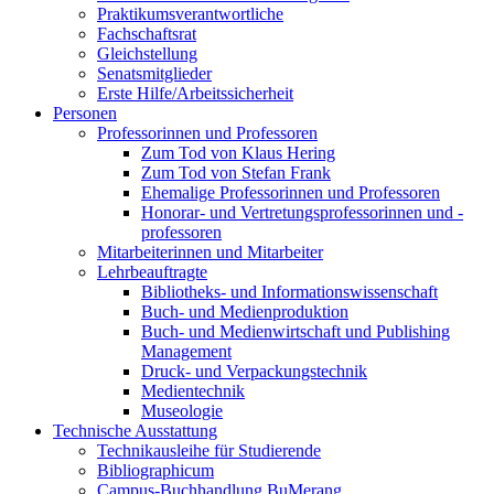
Praktikumsverantwortliche
Fachschaftsrat
Gleichstellung
Senatsmitglieder
Erste Hilfe/Arbeitssicherheit
Personen
Professorinnen und Professoren
Zum Tod von Klaus Hering
Zum Tod von Stefan Frank
Ehemalige Professorinnen und Professoren
Honorar- und Vertretungsprofessorinnen und -
professoren
Mitarbeiterinnen und Mitarbeiter
Lehrbeauftragte
Bibliotheks- und Informationswissenschaft
Buch- und Medienproduktion
Buch- und Medienwirtschaft und Publishing
Management
Druck- und Verpackungstechnik
Medientechnik
Museologie
Technische Ausstattung
Technikausleihe für Studierende
Bibliographicum
Campus-Buchhandlung BuMerang