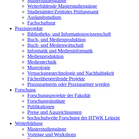
Masterstudiengänge
Weiterbildende Masterstudiengänge
Studienämter/Zentrales Prüfungsamt
Auslandsstudium
Fachschaftsrat
Praxisprojekte
Bibliotheks- und Informationswissenschaft
Buch- und Medienproduktion
Buch- und Medienwirtschaft
Informatik und Medieninformatik
Medienproduktion
Medientechnik
Museologie
Verpackungstechnologie und Nachhaltigkeit
Fächerübergreifende Projekte
Praxispartnerin oder Praxispartner werden
Forschung
Forschungsprojekte der Fakultät
Forschungsinstitute
Publikationen
Preise und Auszeichnungen
hochschulweite Forschung der HTWK Leipzig
Weiterbildung
Masterstudiengänge
Vorträge und Workshops