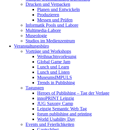
Drucken und Verpacken
Planen und Entwickeln
Produzieren
Messen und Prüfen
Informatik Pools und Labore
Multimedia-Labore
Museologie
Studios im Medienzentrum
Veranstaltungsbüro
Vorträge und Workshops
Weihnachtsvorlesung
Global Game Jam
Lunch und Learn
Lunch und Listen
MuseumsIMPULS
Trends in Publishing
Tagungen
Heroes of Publishing – Tag der Verlage
innoPRINT Leipzig
JUG Saxony Camp
Leipzig Semantic Web Tag
forum publishing and printing
World Usability Day
Events und Feierlichkeiten
Gautschfest