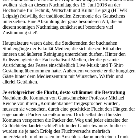
wollten sich an diesem Nachmittag des 15. Juni 2016 an der
Hochschule für Technik, Wirtschaft und Kultur Leipzig (HTWK
Leipzig) freiwillig der traditionellen Zeremonie des Gautschens
unterziehen. Eine Abkühlung der ganz besonderen Art, die an
diesem sonnigen Nachmittag zunächst auf besonders viel
Zustimmung stieß.
Hauptakteure waren dabei die Studierenden der buchnahen
Studiengänge der Fakultät Medien, die sich diesem Ritual der
inneren und äußeren Reinigung unterziehen durften. Hinter den
Kulissen agierte der Fachschaftsrat Medien, der die gesamte
Ausrichtung des Festes einschließlich Live-Musik und T-Shirt-
Gestaltung übernommen hatte. Außerdem versorgte er die hungrigen
Gäste hinter dem Medienzentrum mit Würstchen, Waffeln und
allerlei Getränken.
Je erfolgreicher die Flucht, desto schlimmer die Bestrafung
Nachdem die Kornuten von Gautschmeister Professor Michael
Reiche von ihrem „Kornutenbanne“ freigesprochen wurden,
mussten sie versuchen, durch eine geschickte Flucht den Fängen der
sogenannten Packer zu entkommen. Doch selbst den flinksten
Kornuten versperrten die Packer den Weg und jeder einzelne der
Geflüchteten landete schließlich in der Gautschwanne. In dieser
wurden sie je nach Erfolg des Fluchtversuchs mehrfach
untergetaucht und mussten im Anschluss daran noch einen Trunk