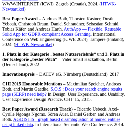
WWW/INTERNET (ICWI), Zagreb (Croatia), 2024. (
HTWK-
Newsartikel
)
Best Paper Award
– Andreas Both, Thorsten Kastner, Dustin
Yeboah, Christoph Braun, Daniel Schraudner, Sebastian Schmid,
Tobias Käfer, and Andreas Harth.
AuthApp — Flexible, Reusable
Solid App for GDPR-compliant Access Granting
, International
Conference on Web Engineering (ICWE 2024), Tampere (Finland),
2024. (
HTWK-Newsartikel
)
1. Platz in der Kategorie „bestes Nutzererlebnis“
und
3. Platz in
der Kategorie „bester Pitch“
– Vater Smart Hackathon, Berlin
(Deutschland), 2022
Innovationspreis
– DATEV eG, Nürnberg (Deutschland), 2017
CHI 2015 Honorable Mentions
– Maximilian Speicher, Andreas
Both, and Martin Gaedke.
S.O.S.: Does your search engine results
page (SERP) need help?
In Design, User Experience, and Usability.
User Experience Design Practice, CHI ’15, 2015.
Best Paper Award (Research Track)
– Ricardo Usbeck, Axel-
Cyrille Ngonga Ngomo, Sören Auer, Daniel Gerber, and Andreas
Both.
AGDISTIS - graph-based disambiguation of named entities
using linked data
. In International Semantic Web Conference. 2014.