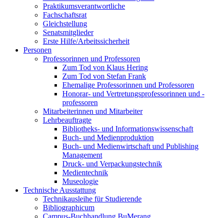
Praktikumsverantwortliche
Fachschaftsrat
Gleichstellung
Senatsmitglieder
Erste Hilfe/Arbeitssicherheit
Personen
Professorinnen und Professoren
Zum Tod von Klaus Hering
Zum Tod von Stefan Frank
Ehemalige Professorinnen und Professoren
Honorar- und Vertretungsprofessorinnen und -
professoren
Mitarbeiterinnen und Mitarbeiter
Lehrbeauftragte
Bibliotheks- und Informationswissenschaft
Buch- und Medienproduktion
Buch- und Medienwirtschaft und Publishing
Management
Druck- und Verpackungstechnik
Medientechnik
Museologie
Technische Ausstattung
Technikausleihe für Studierende
Bibliographicum
Campus-Buchhandlung BuMerang