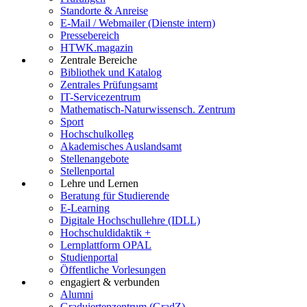
Standorte & Anreise
E-Mail / Webmailer (Dienste intern)
Pressebereich
HTWK.magazin
Zentrale Bereiche
Bibliothek und Katalog
Zentrales Prüfungsamt
IT-Servicezentrum
Mathematisch-Naturwissensch. Zentrum
Sport
Hochschulkolleg
Akademisches Auslandsamt
Stellenangebote
Stellenportal
Lehre und Lernen
Beratung für Studierende
E-Learning
Digitale Hochschullehre (IDLL)
Hochschuldidaktik +
Lernplattform OPAL
Studienportal
Öffentliche Vorlesungen
engagiert & verbunden
Alumni
Graduiertenzentrum (GradZ)