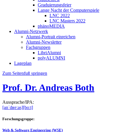
Graduierungsfeier
Lange Nacht der Computerspiele
LNC 2022
LNC Masters 2022
phänoMEDIA
Alumni-Netzwerk
Alumni-Portrait einreichen
Alumni-Newsletter
Fachgruppen
LibriAlumni
polyALUMNI
Lageplan
Zum Seitenfuß springen
Prof. Dr. Andreas Both
Aussprache/IPA:
[anˈdʁeːas]
[boːt]
Forschungsgruppe:
Web & Software Engineering (WSE)