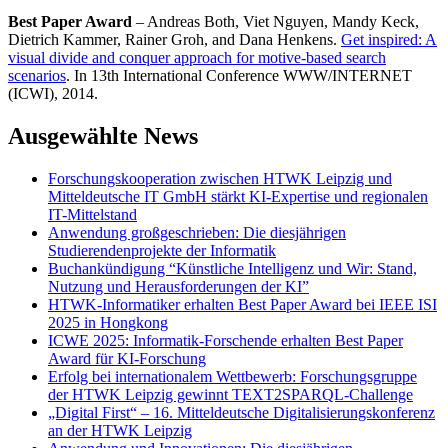
Best Paper Award
– Andreas Both, Viet Nguyen, Mandy Keck,
Dietrich Kammer, Rainer Groh, and Dana Henkens.
Get inspired: A
visual divide and conquer approach for motive-based search
scenarios
. In 13th International Conference WWW/INTERNET
(ICWI), 2014.
Ausgewählte News
Forschungskooperation zwischen HTWK Leipzig und
Mitteldeutsche IT GmbH stärkt KI-Expertise und regionalen
IT-Mittelstand
Anwendung großgeschrieben: Die diesjährigen
Studierendenprojekte der Informatik
Buchankündigung “Künstliche Intelligenz und Wir: Stand,
Nutzung und Herausforderungen der KI”
HTWK-Informatiker erhalten Best Paper Award bei IEEE ISI
2025 in Hongkong
ICWE 2025: Informatik-Forschende erhalten Best Paper
Award für KI-Forschung
Erfolg bei internationalem Wettbewerb: Forschungsgruppe
der HTWK Leipzig gewinnt TEXT2SPARQL-Challenge
„Digital First“ – 16. Mitteldeutsche Digitalisierungskonferenz
an der HTWK Leipzig