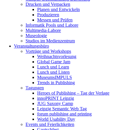
Drucken und Verpacken
Planen und Entwickeln
Produzieren
Messen und Prüfen
Informatik Pools und Labore
Multimedia-Labore
Museologie
Studios im Medienzentrum
Veranstaltungsbüro
Vorträge und Workshops
Weihnachtsvorlesung
Global Game Jam
Lunch und Learn
Lunch und Listen
MuseumsIMPULS
Trends in Publishing
Tagungen
Heroes of Publishing – Tag der Verlage
innoPRINT Leipzig
JUG Saxony Camp
Leipzig Semantic Web Tag
forum publishing and printing
World Usability Day
Events und Feierlichkeiten
Gautschfest