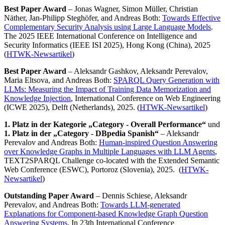
Best Paper Award
– Jonas Wagner, Simon Müller, Christian
Näther, Jan-Philipp Steghöfer, and Andreas Both:
Towards Effective
Complementary Security Analysis using Large Language Models
.
The 2025 IEEE International Conference on Intelligence and
Security Informatics (IEEE ISI 2025), Hong Kong (China), 2025
(
HTWK-Newsartikel
)
Best Paper Award
– Aleksandr Gashkov, Aleksandr Perevalov,
Maria Eltsova, and Andreas Both:
SPARQL Query Generation with
LLMs: Measuring the Impact of Training Data Memorization and
Knowledge Injection
, International Conference on Web Engineering
(ICWE 2025), Delft (Netherlands), 2025. (
HTWK-Newsartikel
)
1. Platz in der Kategorie „Category - Overall Performance“
und
1. Platz in der „Category - DBpedia Spanish“
– Aleksandr
Perevalov and Andreas Both:
Human-inspired Question Answering
over Knowledge Graphs in Multiple Languages with LLM Agents
,
TEXT2SPARQL Challenge co-located with the Extended Semantic
Web Conference (ESWC), Portoroz (Slovenia), 2025. (
HTWK-
Newsartikel
)
Outstanding Paper Award
– Dennis Schiese, Aleksandr
Perevalov, and Andreas Both:
Towards LLM-generated
Explanations for Component-based Knowledge Graph Question
Answering Systems
. In 23th International Conference