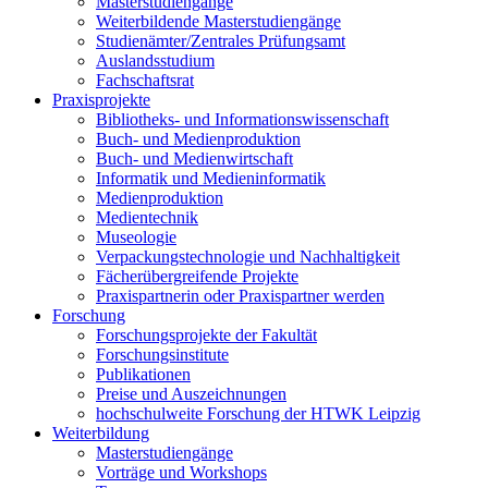
Masterstudiengänge
Weiterbildende Masterstudiengänge
Studienämter/Zentrales Prüfungsamt
Auslandsstudium
Fachschaftsrat
Praxisprojekte
Bibliotheks- und Informationswissenschaft
Buch- und Medienproduktion
Buch- und Medienwirtschaft
Informatik und Medieninformatik
Medienproduktion
Medientechnik
Museologie
Verpackungstechnologie und Nachhaltigkeit
Fächerübergreifende Projekte
Praxispartnerin oder Praxispartner werden
Forschung
Forschungsprojekte der Fakultät
Forschungsinstitute
Publikationen
Preise und Auszeichnungen
hochschulweite Forschung der HTWK Leipzig
Weiterbildung
Masterstudiengänge
Vorträge und Workshops