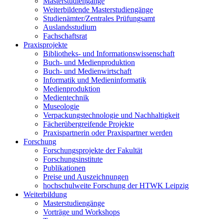
Masterstudiengänge
Weiterbildende Masterstudiengänge
Studienämter/Zentrales Prüfungsamt
Auslandsstudium
Fachschaftsrat
Praxisprojekte
Bibliotheks- und Informationswissenschaft
Buch- und Medienproduktion
Buch- und Medienwirtschaft
Informatik und Medieninformatik
Medienproduktion
Medientechnik
Museologie
Verpackungstechnologie und Nachhaltigkeit
Fächerübergreifende Projekte
Praxispartnerin oder Praxispartner werden
Forschung
Forschungsprojekte der Fakultät
Forschungsinstitute
Publikationen
Preise und Auszeichnungen
hochschulweite Forschung der HTWK Leipzig
Weiterbildung
Masterstudiengänge
Vorträge und Workshops