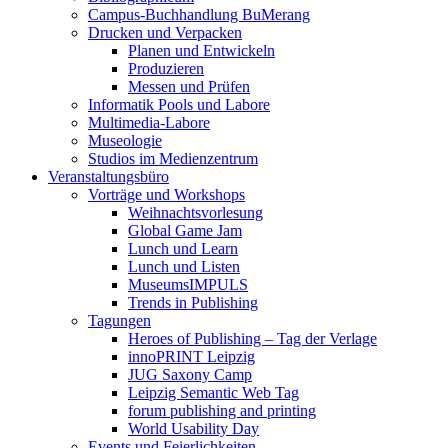
Campus-Buchhandlung BuMerang
Drucken und Verpacken
Planen und Entwickeln
Produzieren
Messen und Prüfen
Informatik Pools und Labore
Multimedia-Labore
Museologie
Studios im Medienzentrum
Veranstaltungsbüro
Vorträge und Workshops
Weihnachtsvorlesung
Global Game Jam
Lunch und Learn
Lunch und Listen
MuseumsIMPULS
Trends in Publishing
Tagungen
Heroes of Publishing – Tag der Verlage
innoPRINT Leipzig
JUG Saxony Camp
Leipzig Semantic Web Tag
forum publishing and printing
World Usability Day
Events und Feierlichkeiten