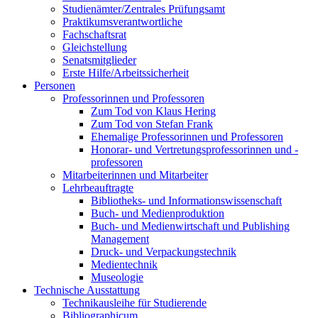
Studienämter/Zentrales Prüfungsamt
Praktikumsverantwortliche
Fachschaftsrat
Gleichstellung
Senatsmitglieder
Erste Hilfe/Arbeitssicherheit
Personen
Professorinnen und Professoren
Zum Tod von Klaus Hering
Zum Tod von Stefan Frank
Ehemalige Professorinnen und Professoren
Honorar- und Vertretungsprofessorinnen und -
professoren
Mitarbeiterinnen und Mitarbeiter
Lehrbeauftragte
Bibliotheks- und Informationswissenschaft
Buch- und Medienproduktion
Buch- und Medienwirtschaft und Publishing
Management
Druck- und Verpackungstechnik
Medientechnik
Museologie
Technische Ausstattung
Technikausleihe für Studierende
Bibliographicum