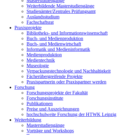
Masterstudiengänge
Weiterbildende Masterstudiengänge
Studienämter/Zentrales Prüfungsamt
Auslandsstudium
Fachschaftsrat
Praxisprojekte
Bibliotheks- und Informationswissenschaft
Buch- und Medienproduktion
Buch- und Medienwirtschaft
Informatik und Medieninformatik
Medienproduktion
Medientechnik
Museologie
Verpackungstechnologie und Nachhaltigkeit
Fächerübergreifende Projekte
Praxispartnerin oder Praxispartner werden
Forschung
Forschungsprojekte der Fakultät
Forschungsinstitute
Publikationen
Preise und Auszeichnungen
hochschulweite Forschung der HTWK Leipzig
Weiterbildung
Masterstudiengänge
Vorträge und Workshops