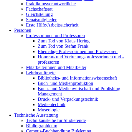
Praktikumsverantwortliche
Fachschaftsrat
Gleichstellung
Senatsmitglieder
Erste Hilfe/Arbeitssicherheit
Personen
Professorinnen und Professoren
Zum Tod von Klaus Hering
Zum Tod von Stefan Frank
Ehemalige Professorinnen und Professoren
Honorar- und Vertretungsprofessorinnen und -
professoren
Mitarbeiterinnen und Mitarbeiter
Lehrbeauftragte
Bibliotheks- und Informationswissenschaft
Buch- und Medienproduktion
Buch- und Medienwirtschaft und Publishing
Management
Druck- und Verpackungstechnik
Medientechnik
Museologie
Technische Ausstattung
Technikausleihe für Studierende
Bibliographicum
Campus-Buchhandlung BuMerang