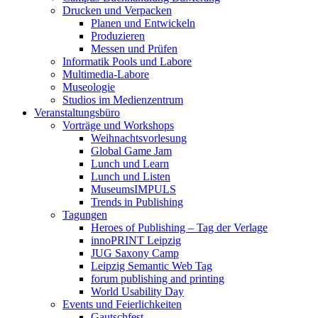
Drucken und Verpacken
Planen und Entwickeln
Produzieren
Messen und Prüfen
Informatik Pools und Labore
Multimedia-Labore
Museologie
Studios im Medienzentrum
Veranstaltungsbüro
Vorträge und Workshops
Weihnachtsvorlesung
Global Game Jam
Lunch und Learn
Lunch und Listen
MuseumsIMPULS
Trends in Publishing
Tagungen
Heroes of Publishing – Tag der Verlage
innoPRINT Leipzig
JUG Saxony Camp
Leipzig Semantic Web Tag
forum publishing and printing
World Usability Day
Events und Feierlichkeiten
Gautschfest