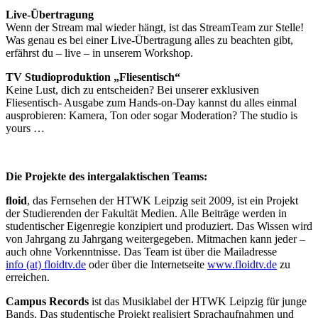
Live-Übertragung
Wenn der Stream mal wieder hängt, ist das StreamTeam zur Stelle!
Was genau es bei einer Live-Übertragung alles zu beachten gibt,
erfährst du – live – in unserem Workshop.
TV Studioproduktion „Fliesentisch“
Keine Lust, dich zu entscheiden? Bei unserer exklusiven
Fliesentisch- Ausgabe zum Hands-on-Day kannst du alles einmal
ausprobieren: Kamera, Ton oder sogar Moderation? The studio is
yours …
Die Projekte des intergalaktischen Teams:
ﬂoid
, das Fernsehen der HTWK Leipzig seit 2009, ist ein Projekt
der Studierenden der Fakultät Medien. Alle Beiträge werden in
studentischer Eigenregie konzipiert und produziert. Das Wissen wird
von Jahrgang zu Jahrgang weitergegeben. Mitmachen kann jeder –
auch ohne Vorkenntnisse. Das Team ist über die Mailadresse
info (at) floidtv.de
oder über die Internetseite
www.floidtv.de
zu
erreichen.
Campus Records
ist das Musiklabel der HTWK Leipzig für junge
Bands. Das studentische Projekt realisiert Sprachaufnahmen und