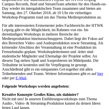
Campus Records, floid und StreamTeam arbeiten für den Hands-on-
Day wieder im intergalaktischen Team zusammen und bieten am
Samstag, den 27. Oktober 2018, ab 10 Uhr ein vielseitiges
Workshop-Programm rund um das Thema Medienproduktion an.
Für alle interessierten Erstsemester jedes Fachbereichs der HTWK
Leipzig gibt es die Möglichkeit, im Rahmen von ein- bis
dreistündigen Workshops in mehrere Bereiche der
Medienproduktion hineinzuschnuppern. Dabei liegt der Fokus auf
den Bereichen Video- und Audioproduktion sowie Streaming. Als
krönender Abschluss der Veranstaltung ist eine Produktion im
Fernsehstudio geplant. Workshopleiterinnen und -leiter sind
studentische Mitglieder und Ehemalige der Projekte selbst. An
diesem Tag stehen Spaß und Ausprobieren im Mittelpunkt. Die
Teilnahme ist kostenlos und für Verpflegung ist gesorgt.
Anschließend gibt es ein entspanntes Get-together mit allen
Teilnehmenden und Teams. Weitere Informationen gibt es auf
hier
oder per
E-Mail
.
Folgende Workshops werden angeboten:
Kreative Konzepte Großes Kino, nix dahinter?
Nicht mit uns! In unseren Einführungsworkshops zum Thema
Audio-, Video- & Streaming-Produktion kannst du deinen Ideen
freien Lauf lassen.