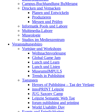
Campus-Buchhandlung BuMerang
Drucken und Verpacken
Planen und Entwickeln
Produzieren
Messen und Prüfen
Informatik Pools und Labore
Multimedia-Labore
Museologie
Studios im Medienzentrum
Veranstaltungsbüro
Vorträge und Workshops
Weihnachtsvorlesung
Global Game Jam
Lunch und Learn
Lunch und Listen
MuseumsIMPULS
Trends in Publishing
Tagungen
Heroes of Publishing – Tag der Verlage
innoPRINT Leipzig
JUG Saxony Camp
Leipzig Semantic Web Tag
forum publishing and printing
World Usability Day
Events und Feierlichkeiten