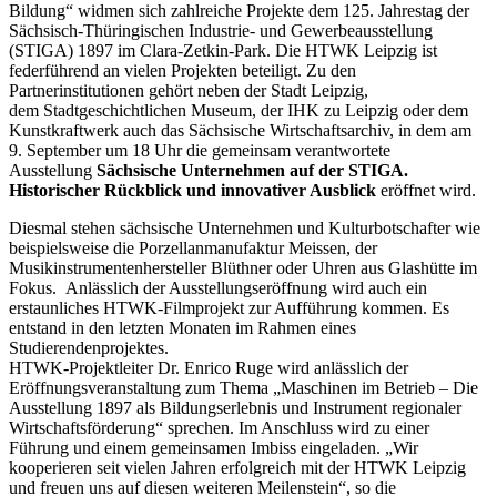
Bildung“ widmen sich zahlreiche Projekte dem 125. Jahrestag der
Sächsisch-Thüringischen Industrie- und Gewerbeausstellung
(STIGA) 1897 im Clara-Zetkin-Park. Die HTWK Leipzig ist
federführend an vielen Projekten beteiligt. Zu den
Partnerinstitutionen gehört neben der Stadt Leipzig,
dem Stadtgeschichtlichen Museum, der IHK zu Leipzig oder dem
Kunstkraftwerk auch das Sächsische Wirtschaftsarchiv, in dem am
9. September um 18 Uhr die gemeinsam verantwortete
Ausstellung
Sächsische Unternehmen auf der STIGA.
Historischer Rückblick und innovativer Ausblick
eröffnet wird.
Diesmal stehen sächsische Unternehmen und Kulturbotschafter wie
beispielsweise die Porzellanmanufaktur Meissen, der
Musikinstrumentenhersteller Blüthner oder Uhren aus Glashütte im
Fokus. Anlässlich der Ausstellungseröffnung wird auch ein
erstaunliches HTWK-Filmprojekt zur Aufführung kommen. Es
entstand in den letzten Monaten im Rahmen eines
Studierendenprojektes.
HTWK-Projektleiter Dr. Enrico Ruge wird anlässlich der
Eröffnungsveranstaltung zum Thema „Maschinen im Betrieb – Die
Ausstellung 1897 als Bildungserlebnis und Instrument regionaler
Wirtschaftsförderung“ sprechen. Im Anschluss wird zu einer
Führung und einem gemeinsamen Imbiss eingeladen. „Wir
kooperieren seit vielen Jahren erfolgreich mit der HTWK Leipzig
und freuen uns auf diesen weiteren Meilenstein“, so die