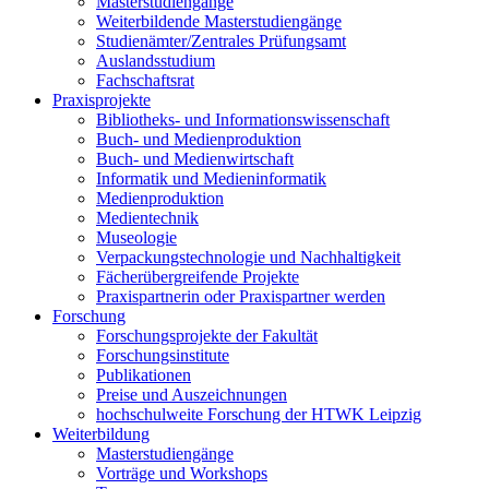
Masterstudiengänge
Weiterbildende Masterstudiengänge
Studienämter/Zentrales Prüfungsamt
Auslandsstudium
Fachschaftsrat
Praxisprojekte
Bibliotheks- und Informationswissenschaft
Buch- und Medienproduktion
Buch- und Medienwirtschaft
Informatik und Medieninformatik
Medienproduktion
Medientechnik
Museologie
Verpackungstechnologie und Nachhaltigkeit
Fächerübergreifende Projekte
Praxispartnerin oder Praxispartner werden
Forschung
Forschungsprojekte der Fakultät
Forschungsinstitute
Publikationen
Preise und Auszeichnungen
hochschulweite Forschung der HTWK Leipzig
Weiterbildung
Masterstudiengänge
Vorträge und Workshops