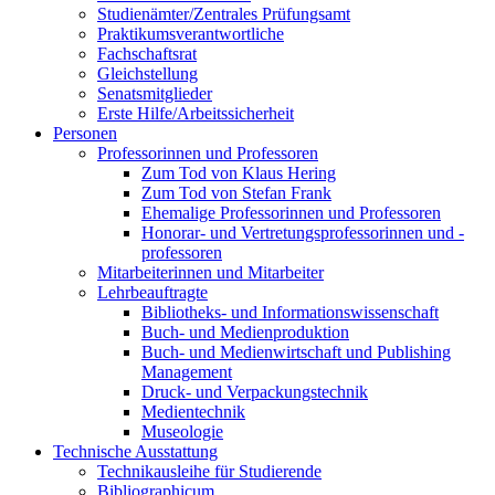
Studienämter/Zentrales Prüfungsamt
Praktikumsverantwortliche
Fachschaftsrat
Gleichstellung
Senatsmitglieder
Erste Hilfe/Arbeitssicherheit
Personen
Professorinnen und Professoren
Zum Tod von Klaus Hering
Zum Tod von Stefan Frank
Ehemalige Professorinnen und Professoren
Honorar- und Vertretungsprofessorinnen und -
professoren
Mitarbeiterinnen und Mitarbeiter
Lehrbeauftragte
Bibliotheks- und Informationswissenschaft
Buch- und Medienproduktion
Buch- und Medienwirtschaft und Publishing
Management
Druck- und Verpackungstechnik
Medientechnik
Museologie
Technische Ausstattung
Technikausleihe für Studierende
Bibliographicum