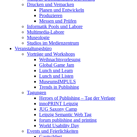
Drucken und Verpacken
Planen und Entwickeln
Produzieren
Messen und Prüfen
Informatik Pools und Labore
Multimedia-Labore
Museologie
Studios im Medienzentrum
Veranstaltungsbüro
Vorträge und Workshops
Weihnachtsvorlesung
Global Game Jam
Lunch und Learn
Lunch und Listen
MuseumsIMPULS
Trends in Publishing
Tagungen
Heroes of Publishing – Tag der Verlage
innoPRINT Leipzig
JUG Saxony Camp
Leipzig Semantic Web Tag
forum publishing and printing
World Usability Day
Events und Feierlichkeiten
Gautschfest