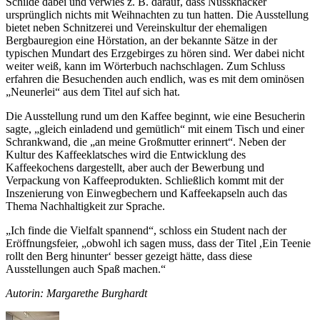
Schilde dabei und verwies z. B. darauf, dass Nussknacker
ursprünglich nichts mit Weihnachten zu tun hatten. Die Ausstellung
bietet neben Schnitzerei und Vereinskultur der ehemaligen
Bergbauregion eine Hörstation, an der bekannte Sätze in der
typischen Mundart des Erzgebirges zu hören sind. Wer dabei nicht
weiter weiß, kann im Wörterbuch nachschlagen. Zum Schluss
erfahren die Besuchenden auch endlich, was es mit dem ominösen
„Neunerlei“ aus dem Titel auf sich hat.
Die Ausstellung rund um den Kaffee beginnt, wie eine Besucherin
sagte, „gleich einladend und gemütlich“ mit einem Tisch und einer
Schrankwand, die „an meine Großmutter erinnert“. Neben der
Kultur des Kaffeeklatsches wird die Entwicklung des
Kaffeekochens dargestellt, aber auch der Bewerbung und
Verpackung von Kaffeeprodukten. Schließlich kommt mit der
Inszenierung von Einwegbechern und Kaffeekapseln auch das
Thema Nachhaltigkeit zur Sprache.
„Ich finde die Vielfalt spannend“, schloss ein Student nach der
Eröffnungsfeier, „obwohl ich sagen muss, dass der Titel ,Ein Teenie
rollt den Berg hinunter‘ besser gezeigt hätte, dass diese
Ausstellungen auch Spaß machen.“
Autorin: Margarethe Burghardt