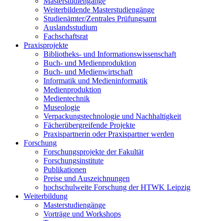
Masterstudiengänge
Weiterbildende Masterstudiengänge
Studienämter/Zentrales Prüfungsamt
Auslandsstudium
Fachschaftsrat
Praxisprojekte
Bibliotheks- und Informationswissenschaft
Buch- und Medienproduktion
Buch- und Medienwirtschaft
Informatik und Medieninformatik
Medienproduktion
Medientechnik
Museologie
Verpackungstechnologie und Nachhaltigkeit
Fächerübergreifende Projekte
Praxispartnerin oder Praxispartner werden
Forschung
Forschungsprojekte der Fakultät
Forschungsinstitute
Publikationen
Preise und Auszeichnungen
hochschulweite Forschung der HTWK Leipzig
Weiterbildung
Masterstudiengänge
Vorträge und Workshops