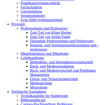
Praktikumsverantwortliche
Fachschaftsrat
Gleichstellung
Senatsmitglieder
Erste Hilfe/Arbeitssicherheit
Personen
Professorinnen und Professoren
Zum Tod von Klaus Hering
Zum Tod von Stefan Frank
Ehemalige Professorinnen und Professoren
Honorar- und Vertretungsprofessorinnen und -
professoren
Mitarbeiterinnen und Mitarbeiter
Lehrbeauftragte
Bibliotheks- und Informationswissenschaft
Buch- und Medienproduktion
Buch- und Medienwirtschaft und Publishing
Management
Druck- und Verpackungstechnik
Medientechnik
Museologie
Technische Ausstattung
Technikausleihe für Studierende
Bibliographicum
Campus-Buchhandlung BuMerang