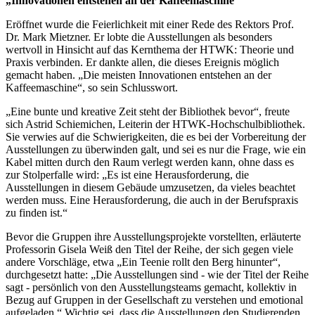
„Innovationen entstehen an der Kaffeemaschine“
Eröffnet wurde die Feierlichkeit mit einer Rede des Rektors Prof.
Dr. Mark Mietzner. Er lobte die Ausstellungen als besonders
wertvoll in Hinsicht auf das Kernthema der HTWK: Theorie und
Praxis verbinden. Er dankte allen, die dieses Ereignis möglich
gemacht haben. „Die meisten Innovationen entstehen an der
Kaffeemaschine“, so sein Schlusswort.
„Eine bunte und kreative Zeit steht der Bibliothek bevor“, freute
sich Astrid Schiemichen, Leiterin der HTWK-Hochschulbibliothek.
Sie verwies auf die Schwierigkeiten, die es bei der Vorbereitung der
Ausstellungen zu überwinden galt, und sei es nur die Frage, wie ein
Kabel mitten durch den Raum verlegt werden kann, ohne dass es
zur Stolperfalle wird: „Es ist eine Herausforderung, die
Ausstellungen in diesem Gebäude umzusetzen, da vieles beachtet
werden muss. Eine Herausforderung, die auch in der Berufspraxis
zu finden ist.“
Bevor die Gruppen ihre Ausstellungsprojekte vorstellten, erläuterte
Professorin Gisela Weiß den Titel der Reihe, der sich gegen viele
andere Vorschläge, etwa „Ein Teenie rollt den Berg hinunter“,
durchgesetzt hatte: „Die Ausstellungen sind - wie der Titel der Reihe
sagt - persönlich von den Ausstellungsteams gemacht, kollektiv in
Bezug auf Gruppen in der Gesellschaft zu verstehen und emotional
aufgeladen.“ Wichtig sei, dass die Ausstellungen den Studierenden