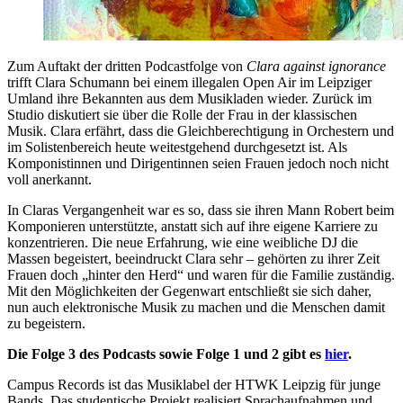
Zum Auftakt der dritten Podcastfolge von
Clara against ignorance
trifft Clara Schumann bei einem illegalen Open Air im Leipziger
Umland ihre Bekannten aus dem Musikladen wieder. Zurück im
Studio diskutiert sie über die Rolle der Frau in der klassischen
Musik. Clara erfährt, dass die Gleichberechtigung in Orchestern und
im Solistenbereich heute weitestgehend durchgesetzt ist. Als
Komponistinnen und Dirigentinnen seien Frauen jedoch noch nicht
voll anerkannt.
In Claras Vergangenheit war es so, dass sie ihren Mann Robert beim
Komponieren unterstützte, anstatt sich auf ihre eigene Karriere zu
konzentrieren. Die neue Erfahrung, wie eine weibliche DJ die
Massen begeistert, beeindruckt Clara sehr – gehörten zu ihrer Zeit
Frauen doch „hinter den Herd“ und waren für die Familie zuständig.
Mit den Möglichkeiten der Gegenwart entschließt sie sich daher,
nun auch elektronische Musik zu machen und die Menschen damit
zu begeistern.
Die Folge 3 des Podcasts sowie Folge 1 und 2 gibt es
hier
.
Campus Records ist das Musiklabel der HTWK Leipzig für junge
Bands. Das studentische Projekt realisiert Sprachaufnahmen und