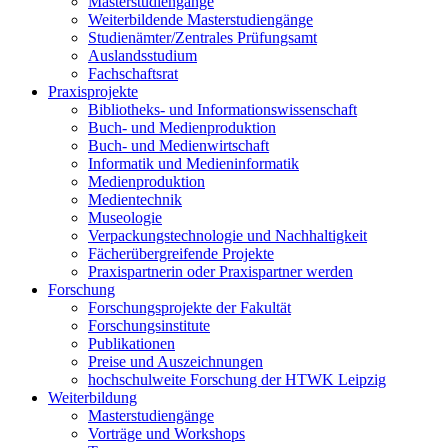
Masterstudiengänge
Weiterbildende Masterstudiengänge
Studienämter/Zentrales Prüfungsamt
Auslandsstudium
Fachschaftsrat
Praxisprojekte
Bibliotheks- und Informationswissenschaft
Buch- und Medienproduktion
Buch- und Medienwirtschaft
Informatik und Medieninformatik
Medienproduktion
Medientechnik
Museologie
Verpackungstechnologie und Nachhaltigkeit
Fächerübergreifende Projekte
Praxispartnerin oder Praxispartner werden
Forschung
Forschungsprojekte der Fakultät
Forschungsinstitute
Publikationen
Preise und Auszeichnungen
hochschulweite Forschung der HTWK Leipzig
Weiterbildung
Masterstudiengänge
Vorträge und Workshops