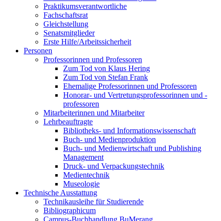
Praktikumsverantwortliche
Fachschaftsrat
Gleichstellung
Senatsmitglieder
Erste Hilfe/Arbeitssicherheit
Personen
Professorinnen und Professoren
Zum Tod von Klaus Hering
Zum Tod von Stefan Frank
Ehemalige Professorinnen und Professoren
Honorar- und Vertretungsprofessorinnen und -
professoren
Mitarbeiterinnen und Mitarbeiter
Lehrbeauftragte
Bibliotheks- und Informationswissenschaft
Buch- und Medienproduktion
Buch- und Medienwirtschaft und Publishing
Management
Druck- und Verpackungstechnik
Medientechnik
Museologie
Technische Ausstattung
Technikausleihe für Studierende
Bibliographicum
Campus-Buchhandlung BuMerang