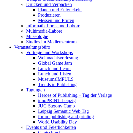
Drucken und Verpacken
Planen und Entwickeln
Produzieren
Messen und Prüfen
Informatik Pools und Labore
Multimedia-Labore
Museologie
Studios im Medienzentrum
Veranstaltungsbüro
Vorträge und Workshops
Weihnachtsvorlesung
Global Game Jam
Lunch und Learn
Lunch und Listen
MuseumsIMPULS
Trends in Publishing
Tagungen
Heroes of Publishing – Tag der Verlage
innoPRINT Leipzig
JUG Saxony Camp
Leipzig Semantic Web Tag
forum publishing and printing
World Usability Day
Events und Feierlichkeiten
Gautschfest