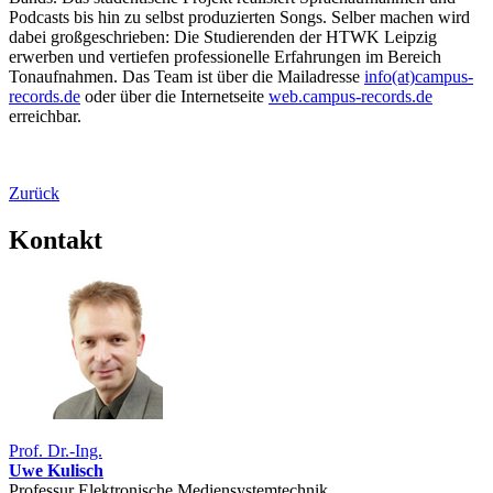
Podcasts bis hin zu selbst produzierten Songs. Selber machen wird
dabei großgeschrieben: Die Studierenden der HTWK Leipzig
erwerben und vertiefen professionelle Erfahrungen im Bereich
Tonaufnahmen. Das Team ist über die Mailadresse
info(at)campus-
records.de
oder über die Internetseite
web.campus-records.de
erreichbar.
Zurück
Kontakt
Prof. Dr.-Ing.
Uwe Kulisch
Professur Elektronische Mediensystemtechnik