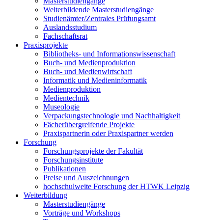
Masterstudiengänge
Weiterbildende Masterstudiengänge
Studienämter/Zentrales Prüfungsamt
Auslandsstudium
Fachschaftsrat
Praxisprojekte
Bibliotheks- und Informationswissenschaft
Buch- und Medienproduktion
Buch- und Medienwirtschaft
Informatik und Medieninformatik
Medienproduktion
Medientechnik
Museologie
Verpackungstechnologie und Nachhaltigkeit
Fächerübergreifende Projekte
Praxispartnerin oder Praxispartner werden
Forschung
Forschungsprojekte der Fakultät
Forschungsinstitute
Publikationen
Preise und Auszeichnungen
hochschulweite Forschung der HTWK Leipzig
Weiterbildung
Masterstudiengänge
Vorträge und Workshops