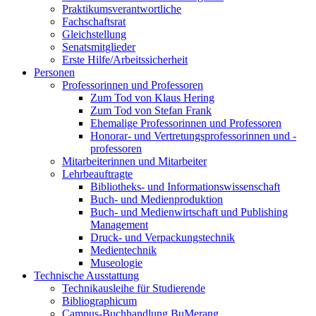
Praktikumsverantwortliche
Fachschaftsrat
Gleichstellung
Senatsmitglieder
Erste Hilfe/Arbeitssicherheit
Personen
Professorinnen und Professoren
Zum Tod von Klaus Hering
Zum Tod von Stefan Frank
Ehemalige Professorinnen und Professoren
Honorar- und Vertretungsprofessorinnen und -
professoren
Mitarbeiterinnen und Mitarbeiter
Lehrbeauftragte
Bibliotheks- und Informationswissenschaft
Buch- und Medienproduktion
Buch- und Medienwirtschaft und Publishing
Management
Druck- und Verpackungstechnik
Medientechnik
Museologie
Technische Ausstattung
Technikausleihe für Studierende
Bibliographicum
Campus-Buchhandlung BuMerang