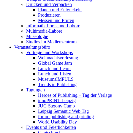
Drucken und Verpacken
Planen und Entwickeln
Produzieren
Messen und Prüfen
Informatik Pools und Labore
Multimedia-Labore
Museologie
Studios im Medienzentrum
Veranstaltungsbüro
Vorträge und Workshops
Weihnachtsvorlesung
Global Game Jam
Lunch und Learn
Lunch und Listen
MuseumsIMPULS
Trends in Publishing
Tagungen
Heroes of Publishing – Tag der Verlage
innoPRINT Leipzig
JUG Saxony Camp
Leipzig Semantic Web Tag
forum publishing and printing
World Usability Day
Events und Feierlichkeiten
Gautschfest