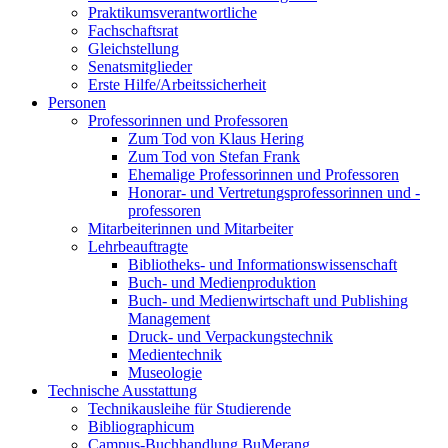
Praktikumsverantwortliche
Fachschaftsrat
Gleichstellung
Senatsmitglieder
Erste Hilfe/Arbeitssicherheit
Personen
Professorinnen und Professoren
Zum Tod von Klaus Hering
Zum Tod von Stefan Frank
Ehemalige Professorinnen und Professoren
Honorar- und Vertretungsprofessorinnen und -
professoren
Mitarbeiterinnen und Mitarbeiter
Lehrbeauftragte
Bibliotheks- und Informationswissenschaft
Buch- und Medienproduktion
Buch- und Medienwirtschaft und Publishing
Management
Druck- und Verpackungstechnik
Medientechnik
Museologie
Technische Ausstattung
Technikausleihe für Studierende
Bibliographicum
Campus-Buchhandlung BuMerang