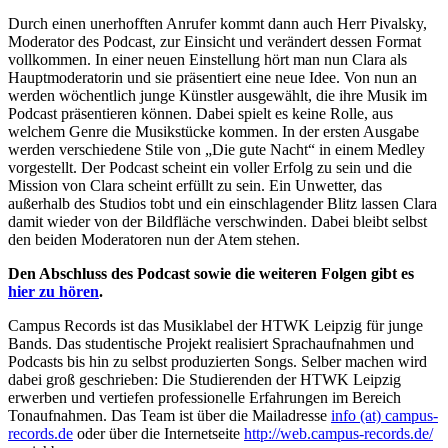
Durch einen unerhofften Anrufer kommt dann auch Herr Pivalsky,
Moderator des Podcast, zur Einsicht und verändert dessen Format
vollkommen. In einer neuen Einstellung hört man nun Clara als
Hauptmoderatorin und sie präsentiert eine neue Idee. Von nun an
werden wöchentlich junge Künstler ausgewählt, die ihre Musik im
Podcast präsentieren können. Dabei spielt es keine Rolle, aus
welchem Genre die Musikstücke kommen. In der ersten Ausgabe
werden verschiedene Stile von „Die gute Nacht“ in einem Medley
vorgestellt. Der Podcast scheint ein voller Erfolg zu sein und die
Mission von Clara scheint erfüllt zu sein. Ein Unwetter, das
außerhalb des Studios tobt und ein einschlagender Blitz lassen Clara
damit wieder von der Bildfläche verschwinden. Dabei bleibt selbst
den beiden Moderatoren nun der Atem stehen.
Den Abschluss des Podcast sowie die weiteren Folgen gibt es
hier zu hören
.
Campus Records ist das Musiklabel der HTWK Leipzig für junge
Bands. Das studentische Projekt realisiert Sprachaufnahmen und
Podcasts bis hin zu selbst produzierten Songs. Selber machen wird
dabei groß geschrieben: Die Studierenden der HTWK Leipzig
erwerben und vertiefen professionelle Erfahrungen im Bereich
Tonaufnahmen. Das Team ist über die Mailadresse
info (at) campus-
records.de
oder über die Internetseite
http://web.campus-records.de/