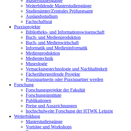
Masterstudiengänge
Weiterbildende Masterstudiengänge
Studienämter/Zentrales Prüfungsamt
Auslandsstudium
Fachschaftsrat
Praxisprojekte
Bibliotheks- und Informationswissenschaft
Buch- und Medienproduktion
Buch- und Medienwirtschaft
Informatik und Medieninformatik
Medienproduktion
Medientechnik
Museologie
Verpackungstechnologie und Nachhaltigkeit
Fächerübergreifende Projekte
Praxispartnerin oder Praxispartner werden
Forschung
Forschungsprojekte der Fakultät
Forschungsinstitute
Publikationen
Preise und Auszeichnungen
hochschulweite Forschung der HTWK Leipzig
Weiterbildung
Masterstudiengänge
Vorträge und Workshops