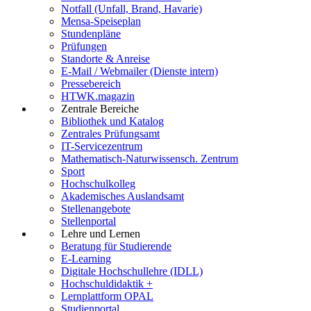
Notfall (Unfall, Brand, Havarie)
Mensa-Speiseplan
Stundenpläne
Prüfungen
Standorte & Anreise
E-Mail / Webmailer (Dienste intern)
Pressebereich
HTWK.magazin
Zentrale Bereiche
Bibliothek und Katalog
Zentrales Prüfungsamt
IT-Servicezentrum
Mathematisch-Naturwissensch. Zentrum
Sport
Hochschulkolleg
Akademisches Auslandsamt
Stellenangebote
Stellenportal
Lehre und Lernen
Beratung für Studierende
E-Learning
Digitale Hochschullehre (IDLL)
Hochschuldidaktik +
Lernplattform OPAL
Studienportal