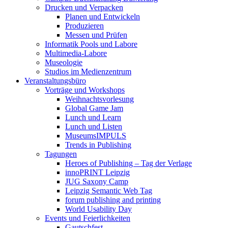
Drucken und Verpacken
Planen und Entwickeln
Produzieren
Messen und Prüfen
Informatik Pools und Labore
Multimedia-Labore
Museologie
Studios im Medienzentrum
Veranstaltungsbüro
Vorträge und Workshops
Weihnachtsvorlesung
Global Game Jam
Lunch und Learn
Lunch und Listen
MuseumsIMPULS
Trends in Publishing
Tagungen
Heroes of Publishing – Tag der Verlage
innoPRINT Leipzig
JUG Saxony Camp
Leipzig Semantic Web Tag
forum publishing and printing
World Usability Day
Events und Feierlichkeiten
Gautschfest