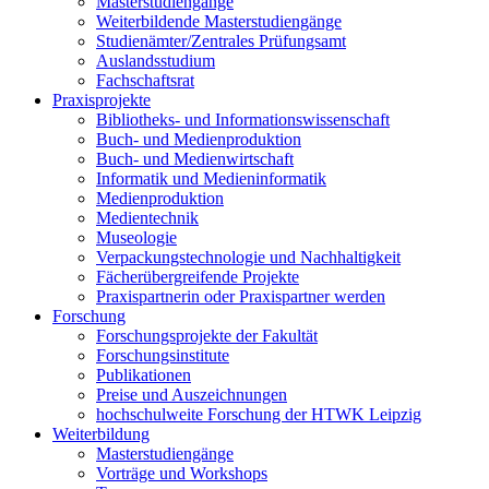
Masterstudiengänge
Weiterbildende Masterstudiengänge
Studienämter/Zentrales Prüfungsamt
Auslandsstudium
Fachschaftsrat
Praxisprojekte
Bibliotheks- und Informationswissenschaft
Buch- und Medienproduktion
Buch- und Medienwirtschaft
Informatik und Medieninformatik
Medienproduktion
Medientechnik
Museologie
Verpackungstechnologie und Nachhaltigkeit
Fächerübergreifende Projekte
Praxispartnerin oder Praxispartner werden
Forschung
Forschungsprojekte der Fakultät
Forschungsinstitute
Publikationen
Preise und Auszeichnungen
hochschulweite Forschung der HTWK Leipzig
Weiterbildung
Masterstudiengänge
Vorträge und Workshops