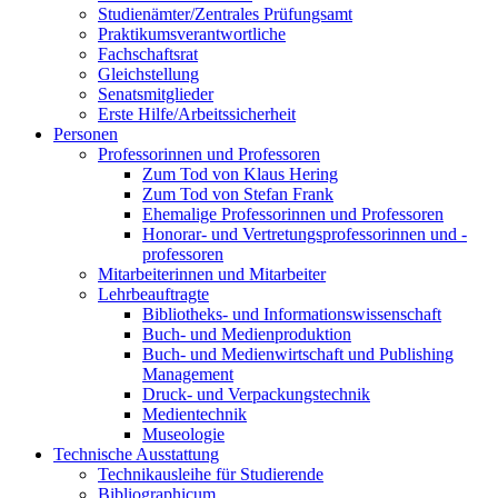
Studienämter/Zentrales Prüfungsamt
Praktikumsverantwortliche
Fachschaftsrat
Gleichstellung
Senatsmitglieder
Erste Hilfe/Arbeitssicherheit
Personen
Professorinnen und Professoren
Zum Tod von Klaus Hering
Zum Tod von Stefan Frank
Ehemalige Professorinnen und Professoren
Honorar- und Vertretungsprofessorinnen und -
professoren
Mitarbeiterinnen und Mitarbeiter
Lehrbeauftragte
Bibliotheks- und Informationswissenschaft
Buch- und Medienproduktion
Buch- und Medienwirtschaft und Publishing
Management
Druck- und Verpackungstechnik
Medientechnik
Museologie
Technische Ausstattung
Technikausleihe für Studierende
Bibliographicum