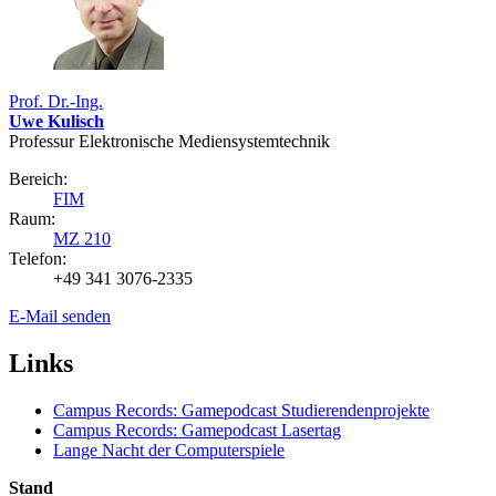
Prof. Dr.-Ing.
Uwe Kulisch
Professur Elektronische Mediensystemtechnik
Bereich:
FIM
Raum:
MZ 210
Telefon:
+49 341 3076-2335
E-Mail senden
Links
Campus Records: Gamepodcast Studierendenprojekte
Campus Records: Gamepodcast Lasertag
Lange Nacht der Computerspiele
Stand