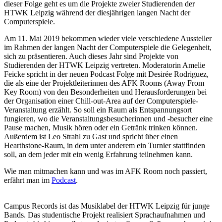
dieser Folge geht es um die Projekte zweier Studierenden der
HTWK Leipzig während der diesjährigen langen Nacht der
Computerspiele.
Am 11. Mai 2019 bekommen wieder viele verschiedene Aussteller
im Rahmen der langen Nacht der Computerspiele die Gelegenheit,
sich zu präsentieren. Auch dieses Jahr sind Projekte von
Studierenden der HTWK Leipzig vertreten. Moderatorin Amelie
Feicke spricht in der neuen Podcast Folge mit Desirée Rodriguez,
die als eine der Projektleiterinnen des AFK Rooms (Away From
Key Room) von den Besonderheiten und Herausforderungen bei
der Organisation einer Chill-out-Area auf der Computerspiele-
Veranstaltung erzählt. So soll ein Raum als Entspannungsort
fungieren, wo die Veranstaltungsbesucherinnen und -besucher eine
Pause machen, Musik hören oder ein Getränk trinken können.
Außerdem ist Leo Strahl zu Gast und spricht über einen
Hearthstone-Raum, in dem unter anderem ein Turnier stattfinden
soll, an dem jeder mit ein wenig Erfahrung teilnehmen kann.
Wie man mitmachen kann und was im AFK Room noch passiert,
erfährt man im
Podcast
.
Campus Records ist das Musiklabel der HTWK Leipzig für junge
Bands. Das studentische Projekt realisiert Sprachaufnahmen und