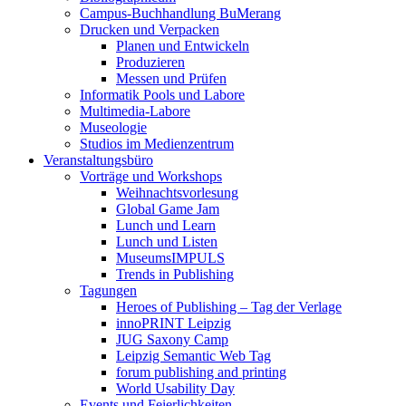
Campus-Buchhandlung BuMerang
Drucken und Verpacken
Planen und Entwickeln
Produzieren
Messen und Prüfen
Informatik Pools und Labore
Multimedia-Labore
Museologie
Studios im Medienzentrum
Veranstaltungsbüro
Vorträge und Workshops
Weihnachtsvorlesung
Global Game Jam
Lunch und Learn
Lunch und Listen
MuseumsIMPULS
Trends in Publishing
Tagungen
Heroes of Publishing – Tag der Verlage
innoPRINT Leipzig
JUG Saxony Camp
Leipzig Semantic Web Tag
forum publishing and printing
World Usability Day
Events und Feierlichkeiten