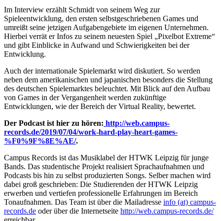
Im Interview erzählt Schmidt von seinem Weg zur
Spieleentwicklung, den ersten selbstgeschriebenen Games und
umreißt seine jetzigen Aufgabengebiete im eigenen Unternehmen.
Hierbei verrät er Infos zu seinem neuesten Spiel „Pixelbot Extreme“
und gibt Einblicke in Aufwand und Schwierigkeiten bei der
Entwicklung.
Auch der internationale Spielemarkt wird diskutiert. So werden
neben dem amerikanischen und japanischen besonders die Stellung
des deutschen Spielemarktes beleuchtet. Mit Blick auf den Aufbau
von Games in der Vergangenheit werden zukünftige
Entwicklungen, wie der Bereich der Virtual Reality, bewertet.
Der Podcast ist hier zu hören:
http://web.campus-
records.de/2019/07/04/work-hard-play-heart-games-
%F0%9F%8E%AE/
.
Campus Records ist das Musiklabel der HTWK Leipzig für junge
Bands. Das studentische Projekt realisiert Sprachaufnahmen und
Podcasts bis hin zu selbst produzierten Songs. Selber machen wird
dabei groß geschrieben: Die Studierenden der HTWK Leipzig
erwerben und vertiefen professionelle Erfahrungen im Bereich
Tonaufnahmen. Das Team ist über die Mailadresse
info (at) campus-
records.de
oder über die Internetseite
http://web.campus-records.de/
erreichbar.