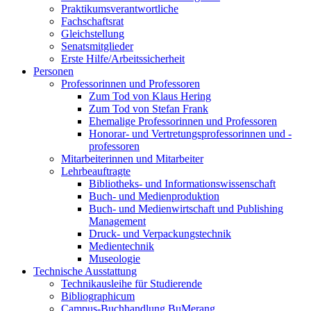
Praktikumsverantwortliche
Fachschaftsrat
Gleichstellung
Senatsmitglieder
Erste Hilfe/Arbeitssicherheit
Personen
Professorinnen und Professoren
Zum Tod von Klaus Hering
Zum Tod von Stefan Frank
Ehemalige Professorinnen und Professoren
Honorar- und Vertretungsprofessorinnen und -
professoren
Mitarbeiterinnen und Mitarbeiter
Lehrbeauftragte
Bibliotheks- und Informationswissenschaft
Buch- und Medienproduktion
Buch- und Medienwirtschaft und Publishing
Management
Druck- und Verpackungstechnik
Medientechnik
Museologie
Technische Ausstattung
Technikausleihe für Studierende
Bibliographicum
Campus-Buchhandlung BuMerang