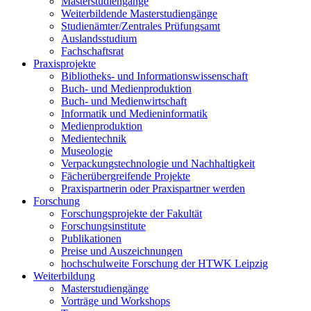
Masterstudiengänge
Weiterbildende Masterstudiengänge
Studienämter/Zentrales Prüfungsamt
Auslandsstudium
Fachschaftsrat
Praxisprojekte
Bibliotheks- und Informationswissenschaft
Buch- und Medienproduktion
Buch- und Medienwirtschaft
Informatik und Medieninformatik
Medienproduktion
Medientechnik
Museologie
Verpackungstechnologie und Nachhaltigkeit
Fächerübergreifende Projekte
Praxispartnerin oder Praxispartner werden
Forschung
Forschungsprojekte der Fakultät
Forschungsinstitute
Publikationen
Preise und Auszeichnungen
hochschulweite Forschung der HTWK Leipzig
Weiterbildung
Masterstudiengänge
Vorträge und Workshops