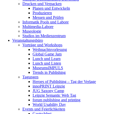
Drucken und Verpacken
Planen und Entwickeln
Produzieren
Messen und Prüfen
Informatik Pools und Labore
Multimedia-Labore
Museologie
Studios im Medienzentrum
Veranstaltungsbüro
Vorträge und Workshops
Weihnachtsvorlesung
Global Game Jam
Lunch und Learn
Lunch und Listen
MuseumsIMPULS
Trends in Publishing
Tagungen
Heroes of Publishing – Tag der Verlage
innoPRINT Leipzig
JUG Saxony Camp
Leipzig Semantic Web Tag
forum publishing and printing
World Usability Day
Events und Feierlichkeiten
Gautschfest