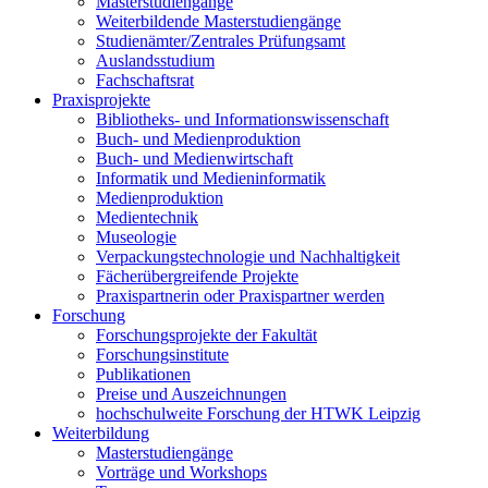
Masterstudiengänge
Weiterbildende Masterstudiengänge
Studienämter/Zentrales Prüfungsamt
Auslandsstudium
Fachschaftsrat
Praxisprojekte
Bibliotheks- und Informationswissenschaft
Buch- und Medienproduktion
Buch- und Medienwirtschaft
Informatik und Medieninformatik
Medienproduktion
Medientechnik
Museologie
Verpackungstechnologie und Nachhaltigkeit
Fächerübergreifende Projekte
Praxispartnerin oder Praxispartner werden
Forschung
Forschungsprojekte der Fakultät
Forschungsinstitute
Publikationen
Preise und Auszeichnungen
hochschulweite Forschung der HTWK Leipzig
Weiterbildung
Masterstudiengänge
Vorträge und Workshops