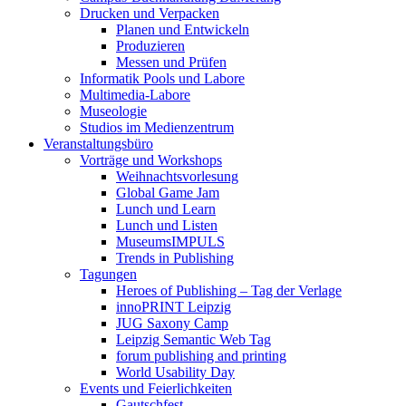
Drucken und Verpacken
Planen und Entwickeln
Produzieren
Messen und Prüfen
Informatik Pools und Labore
Multimedia-Labore
Museologie
Studios im Medienzentrum
Veranstaltungsbüro
Vorträge und Workshops
Weihnachtsvorlesung
Global Game Jam
Lunch und Learn
Lunch und Listen
MuseumsIMPULS
Trends in Publishing
Tagungen
Heroes of Publishing – Tag der Verlage
innoPRINT Leipzig
JUG Saxony Camp
Leipzig Semantic Web Tag
forum publishing and printing
World Usability Day
Events und Feierlichkeiten
Gautschfest