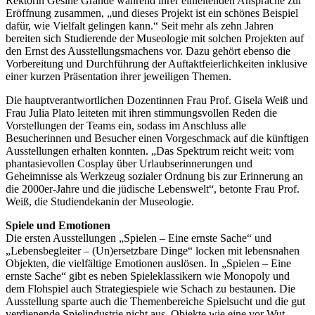
Rektorin Gesine Grande während ihrer einleitenden Ansprache zur
Eröffnung zusammen, „und dieses Projekt ist ein schönes Beispiel
dafür, wie Vielfalt gelingen kann.“ Seit mehr als zehn Jahren
bereiten sich Studierende der Museologie mit solchen Projekten auf
den Ernst des Ausstellungsmachens vor. Dazu gehört ebenso die
Vorbereitung und Durchführung der Auftaktfeierlichkeiten inklusive
einer kurzen Präsentation ihrer jeweiligen Themen.
Die hauptverantwortlichen Dozentinnen Frau Prof. Gisela Weiß und
Frau Julia Plato leiteten mit ihren stimmungsvollen Reden die
Vorstellungen der Teams ein, sodass im Anschluss alle
Besucherinnen und Besucher einen Vorgeschmack auf die künftigen
Ausstellungen erhalten konnten. „Das Spektrum reicht weit: vom
phantasievollen Cosplay über Urlaubserinnerungen und
Geheimnisse als Werkzeug sozialer Ordnung bis zur Erinnerung an
die 2000er-Jahre und die jüdische Lebenswelt“, betonte Frau Prof.
Weiß, die Studiendekanin der Museologie.
Spiele und Emotionen
Die ersten Ausstellungen „Spielen – Eine ernste Sache“ und
„Lebensbegleiter – (Un)ersetzbare Dinge“ locken mit lebensnahen
Objekten, die vielfältige Emotionen auslösen. In „Spielen – Eine
ernste Sache“ gibt es neben Spieleklassikern wie Monopoly und
dem Flohspiel auch Strategiespiele wie Schach zu bestaunen. Die
Ausstellung sparte auch die Themenbereiche Spielsucht und die gut
verdienende Spielindustrie nicht aus. Objekte wie eine vor Wut