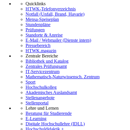
Quicklinks
HTWK-Telefonverzeichnis
Notfall (Unfall, Brand, Havarie)
Mensa-Speiseplan
Stundenpläne
Prüfungen
Standorte & Anreise
E-Mail / Webmailer (Dienste intern)
Pressebereich
HTWK.magazin
Zentrale Bereiche
Bibliothek und Katalog
Zentrales Prüfungsamt
IT-Servicezentrum
Mathematisch-Naturwissensch. Zentrum
Sport
Hochschulkolleg
Akademisches Auslandsamt
Stellenangebote
Stellenportal
Lehre und Lernen
Beratung für Studierende
E-Learning
Digitale Hochschullehre (IDLL)
Hochschuldidaktik +