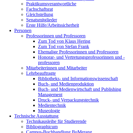
Praktikumsverantwortliche
Fachschaftsrat
Gleichstellung
Senatsmitglieder
Erste Hilfe/Arbeitssicherheit
Personen
Professorinnen und Professoren
Zum Tod von Klaus Hering
Zum Tod von Stefan Frank
Ehemalige Professorinnen und Professoren
Honorar- und Vertretungsprofessorinnen und -
professoren
Mitarbeiterinnen und Mitarbeiter
Lehrbeauftragte
Bibliotheks- und Informationswissenschaft
Buch- und Medienproduktion
Buch- und Medienwirtschaft und Publishing
Management
Druck- und Verpackungstechnik
Medientechnik
Museologie
Technische Ausstattung
Technikausleihe für Studierende
Bibliographicum
Campus-Buchhandlung BuMerang