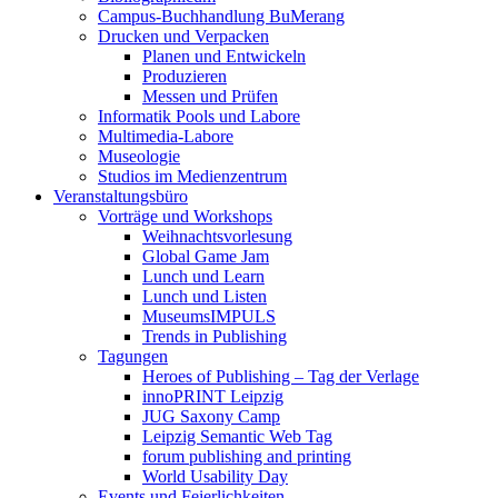
Campus-Buchhandlung BuMerang
Drucken und Verpacken
Planen und Entwickeln
Produzieren
Messen und Prüfen
Informatik Pools und Labore
Multimedia-Labore
Museologie
Studios im Medienzentrum
Veranstaltungsbüro
Vorträge und Workshops
Weihnachtsvorlesung
Global Game Jam
Lunch und Learn
Lunch und Listen
MuseumsIMPULS
Trends in Publishing
Tagungen
Heroes of Publishing – Tag der Verlage
innoPRINT Leipzig
JUG Saxony Camp
Leipzig Semantic Web Tag
forum publishing and printing
World Usability Day
Events und Feierlichkeiten