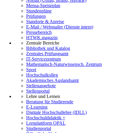
Notfall (Unfall, Brand, Havarie)
Mensa-Speiseplan
Stundenpläne
Prüfungen
Standorte & Anreise
E-Mail / Webmailer (Dienste intern)
Pressebereich
HTWK.magazin
Zentrale Bereiche
Bibliothek und Katalog
Zentrales Prüfungsamt
IT-Servicezentrum
Mathematisch-Naturwissensch. Zentrum
Sport
Hochschulkolleg
Akademisches Auslandsamt
Stellenangebote
Stellenportal
Lehre und Lernen
Beratung für Studierende
E-Learning
Digitale Hochschullehre (IDLL)
Hochschuldidaktik +
Lernplattform OPAL
Studienportal