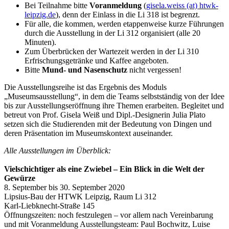
Bei Teilnahme bitte
Voranmeldung
(
gisela.weiss (at) htwk-
leipzig.de
), denn der Einlass in die Li 318 ist begrenzt.
Für alle, die kommen, werden etappenweise kurze Führungen
durch die Ausstellung in der Li 312 organisiert (alle 20
Minuten).
Zum Überbrücken der Wartezeit werden in der Li 310
Erfrischungsgetränke und Kaffee angeboten.
Bitte
Mund- und Nasenschutz
nicht vergessen!
Die Ausstellungsreihe ist das Ergebnis des Moduls
„Museumsausstellung“, in dem die Teams selbstständig von der Idee
bis zur Ausstellungseröffnung ihre Themen erarbeiten. Begleitet und
betreut von Prof. Gisela Weiß und Dipl.-Designerin Julia Plato
setzen sich die Studierenden mit der Bedeutung von Dingen und
deren Präsentation im Museumskontext auseinander.
Alle Ausstellungen im Überblick:
Vielschichtiger als eine Zwiebel – Ein Blick in die Welt der
Gewürze
8. September bis 30. September 2020
Lipsius-Bau der HTWK Leipzig, Raum Li 312
Karl-Liebknecht-Straße 145
Öffnungszeiten: noch festzulegen – vor allem nach Vereinbarung
und mit Voranmeldung Ausstellungsteam: Paul Bochwitz, Luise