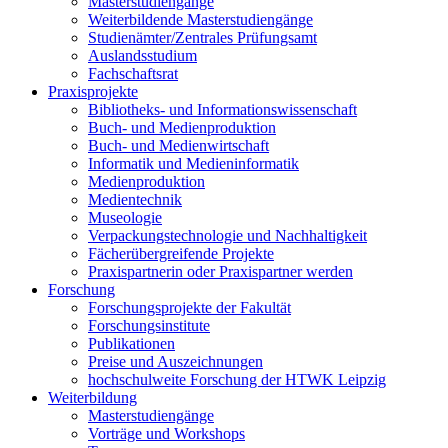
Masterstudiengänge
Weiterbildende Masterstudiengänge
Studienämter/Zentrales Prüfungsamt
Auslandsstudium
Fachschaftsrat
Praxisprojekte
Bibliotheks- und Informationswissenschaft
Buch- und Medienproduktion
Buch- und Medienwirtschaft
Informatik und Medieninformatik
Medienproduktion
Medientechnik
Museologie
Verpackungstechnologie und Nachhaltigkeit
Fächerübergreifende Projekte
Praxispartnerin oder Praxispartner werden
Forschung
Forschungsprojekte der Fakultät
Forschungsinstitute
Publikationen
Preise und Auszeichnungen
hochschulweite Forschung der HTWK Leipzig
Weiterbildung
Masterstudiengänge
Vorträge und Workshops