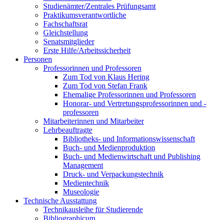
Studienämter/Zentrales Prüfungsamt
Praktikumsverantwortliche
Fachschaftsrat
Gleichstellung
Senatsmitglieder
Erste Hilfe/Arbeitssicherheit
Personen
Professorinnen und Professoren
Zum Tod von Klaus Hering
Zum Tod von Stefan Frank
Ehemalige Professorinnen und Professoren
Honorar- und Vertretungsprofessorinnen und -
professoren
Mitarbeiterinnen und Mitarbeiter
Lehrbeauftragte
Bibliotheks- und Informationswissenschaft
Buch- und Medienproduktion
Buch- und Medienwirtschaft und Publishing
Management
Druck- und Verpackungstechnik
Medientechnik
Museologie
Technische Ausstattung
Technikausleihe für Studierende
Bibliographicum