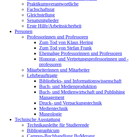
Praktikumsverantwortliche
Fachschaftsrat
Gleichstellung
Senatsmitglieder
Erste Hilfe/Arbeitssicherheit
Personen
Professorinnen und Professoren
Zum Tod von Klaus Hering
Zum Tod von Stefan Frank
Ehemalige Professorinnen und Professoren
Honorar- und Vertretungsprofessorinnen und -
professoren
Mitarbeiterinnen und Mitarbeiter
Lehrbeauftragte
Bibliotheks- und Informationswissenschaft
Buch- und Medienproduktion
Buch- und Medienwirtschaft und Publishing
Management
Druck- und Verpackungstechnik
Medientechnik
Museologie
Technische Ausstattung
Technikausleihe für Studierende
Bibliographicum
Campus-Buchhandlung BuMerang