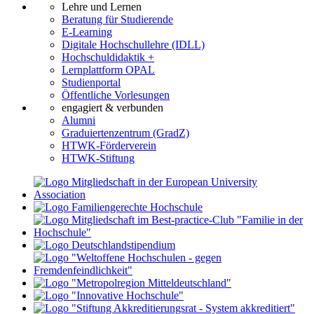
Lehre und Lernen
Beratung für Studierende
E-Learning
Digitale Hochschullehre (IDLL)
Hochschuldidaktik +
Lernplattform OPAL
Studienportal
Öffentliche Vorlesungen
engagiert & verbunden
Alumni
Graduiertenzentrum (GradZ)
HTWK-Förderverein
HTWK-Stiftung