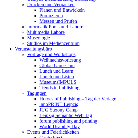
Drucken und Verpacken
Planen und Entwickeln
Produzieren
Messen und Prüfen
Informatik Pools und Labore
Multimedia-Labore
Museologie
Studios im Medienzentrum
Veranstaltungsbüro
Vorträge und Workshops
Weihnachtsvorlesung
Global Game Jam
Lunch und Learn
Lunch und Listen
MuseumsIMPULS
Trends in Publishing
Tagungen
Heroes of Publishing – Tag der Verlage
innoPRINT Leipzig
JUG Saxony Camp
Leipzig Semantic Web Tag
forum publishing and printing
World Usability Day
Events und Feierlichkeiten
Gautschfest