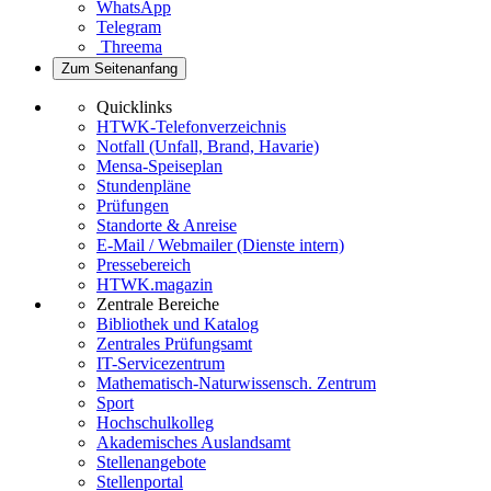
WhatsApp
Telegram
Threema
Zum Seitenanfang
Quicklinks
HTWK-Telefonverzeichnis
Notfall (Unfall, Brand, Havarie)
Mensa-Speiseplan
Stundenpläne
Prüfungen
Standorte & Anreise
E-Mail / Webmailer (Dienste intern)
Pressebereich
HTWK.magazin
Zentrale Bereiche
Bibliothek und Katalog
Zentrales Prüfungsamt
IT-Servicezentrum
Mathematisch-Naturwissensch. Zentrum
Sport
Hochschulkolleg
Akademisches Auslandsamt
Stellenangebote
Stellenportal