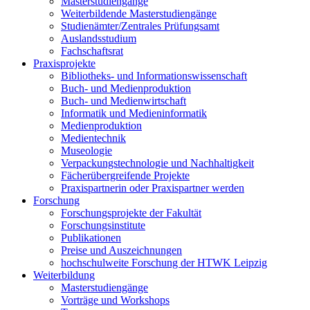
Masterstudiengänge
Weiterbildende Masterstudiengänge
Studienämter/Zentrales Prüfungsamt
Auslandsstudium
Fachschaftsrat
Praxisprojekte
Bibliotheks- und Informationswissenschaft
Buch- und Medienproduktion
Buch- und Medienwirtschaft
Informatik und Medieninformatik
Medienproduktion
Medientechnik
Museologie
Verpackungstechnologie und Nachhaltigkeit
Fächerübergreifende Projekte
Praxispartnerin oder Praxispartner werden
Forschung
Forschungsprojekte der Fakultät
Forschungsinstitute
Publikationen
Preise und Auszeichnungen
hochschulweite Forschung der HTWK Leipzig
Weiterbildung
Masterstudiengänge
Vorträge und Workshops