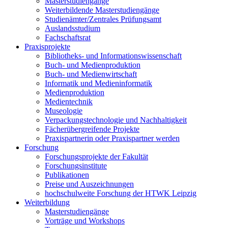
Masterstudiengänge
Weiterbildende Masterstudiengänge
Studienämter/Zentrales Prüfungsamt
Auslandsstudium
Fachschaftsrat
Praxisprojekte
Bibliotheks- und Informationswissenschaft
Buch- und Medienproduktion
Buch- und Medienwirtschaft
Informatik und Medieninformatik
Medienproduktion
Medientechnik
Museologie
Verpackungstechnologie und Nachhaltigkeit
Fächerübergreifende Projekte
Praxispartnerin oder Praxispartner werden
Forschung
Forschungsprojekte der Fakultät
Forschungsinstitute
Publikationen
Preise und Auszeichnungen
hochschulweite Forschung der HTWK Leipzig
Weiterbildung
Masterstudiengänge
Vorträge und Workshops