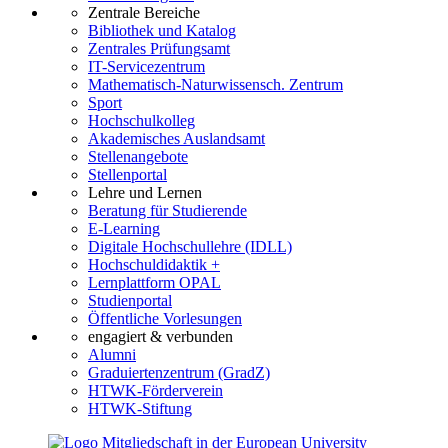
Zentrale Bereiche
Bibliothek und Katalog
Zentrales Prüfungsamt
IT-Servicezentrum
Mathematisch-Naturwissensch. Zentrum
Sport
Hochschulkolleg
Akademisches Auslandsamt
Stellenangebote
Stellenportal
Lehre und Lernen
Beratung für Studierende
E-Learning
Digitale Hochschullehre (IDLL)
Hochschuldidaktik +
Lernplattform OPAL
Studienportal
Öffentliche Vorlesungen
engagiert & verbunden
Alumni
Graduiertenzentrum (GradZ)
HTWK-Förderverein
HTWK-Stiftung