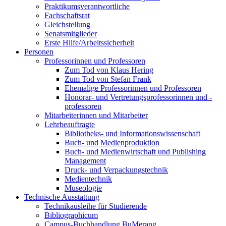
Praktikumsverantwortliche
Fachschaftsrat
Gleichstellung
Senatsmitglieder
Erste Hilfe/Arbeitssicherheit
Personen
Professorinnen und Professoren
Zum Tod von Klaus Hering
Zum Tod von Stefan Frank
Ehemalige Professorinnen und Professoren
Honorar- und Vertretungsprofessorinnen und -
professoren
Mitarbeiterinnen und Mitarbeiter
Lehrbeauftragte
Bibliotheks- und Informationswissenschaft
Buch- und Medienproduktion
Buch- und Medienwirtschaft und Publishing
Management
Druck- und Verpackungstechnik
Medientechnik
Museologie
Technische Ausstattung
Technikausleihe für Studierende
Bibliographicum
Campus-Buchhandlung BuMerang