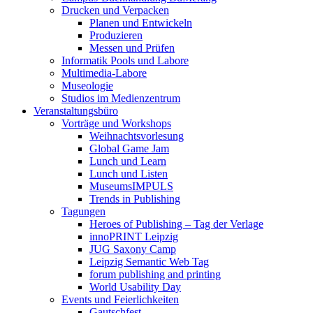
Drucken und Verpacken
Planen und Entwickeln
Produzieren
Messen und Prüfen
Informatik Pools und Labore
Multimedia-Labore
Museologie
Studios im Medienzentrum
Veranstaltungsbüro
Vorträge und Workshops
Weihnachtsvorlesung
Global Game Jam
Lunch und Learn
Lunch und Listen
MuseumsIMPULS
Trends in Publishing
Tagungen
Heroes of Publishing – Tag der Verlage
innoPRINT Leipzig
JUG Saxony Camp
Leipzig Semantic Web Tag
forum publishing and printing
World Usability Day
Events und Feierlichkeiten
Gautschfest