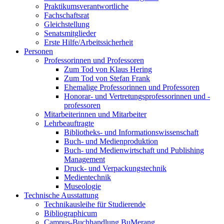
Praktikumsverantwortliche
Fachschaftsrat
Gleichstellung
Senatsmitglieder
Erste Hilfe/Arbeitssicherheit
Personen
Professorinnen und Professoren
Zum Tod von Klaus Hering
Zum Tod von Stefan Frank
Ehemalige Professorinnen und Professoren
Honorar- und Vertretungsprofessorinnen und -
professoren
Mitarbeiterinnen und Mitarbeiter
Lehrbeauftragte
Bibliotheks- und Informationswissenschaft
Buch- und Medienproduktion
Buch- und Medienwirtschaft und Publishing
Management
Druck- und Verpackungstechnik
Medientechnik
Museologie
Technische Ausstattung
Technikausleihe für Studierende
Bibliographicum
Campus-Buchhandlung BuMerang