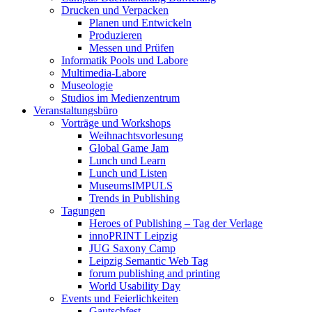
Drucken und Verpacken
Planen und Entwickeln
Produzieren
Messen und Prüfen
Informatik Pools und Labore
Multimedia-Labore
Museologie
Studios im Medienzentrum
Veranstaltungsbüro
Vorträge und Workshops
Weihnachtsvorlesung
Global Game Jam
Lunch und Learn
Lunch und Listen
MuseumsIMPULS
Trends in Publishing
Tagungen
Heroes of Publishing – Tag der Verlage
innoPRINT Leipzig
JUG Saxony Camp
Leipzig Semantic Web Tag
forum publishing and printing
World Usability Day
Events und Feierlichkeiten
Gautschfest