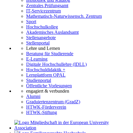
Bibliothek und Katalog
Zentrales Prüfungsamt
IT-Servicezentrum
Mathematisch-Naturwissensch. Zentrum
Sport
Hochschulkolleg
Akademisches Auslandsamt
Stellenangebote
Stellenportal
Lehre und Lernen
Beratung für Studierende
E-Learning
Digitale Hochschullehre (IDLL)
Hochschuldidaktik +
Lernplattform OPAL
Studienportal
Öffentliche Vorlesungen
engagiert & verbunden
Alumni
Graduiertenzentrum (GradZ)
HTWK-Förderverein
HTWK-Stiftung