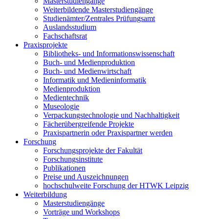
Masterstudiengänge
Weiterbildende Masterstudiengänge
Studienämter/Zentrales Prüfungsamt
Auslandsstudium
Fachschaftsrat
Praxisprojekte
Bibliotheks- und Informationswissenschaft
Buch- und Medienproduktion
Buch- und Medienwirtschaft
Informatik und Medieninformatik
Medienproduktion
Medientechnik
Museologie
Verpackungstechnologie und Nachhaltigkeit
Fächerübergreifende Projekte
Praxispartnerin oder Praxispartner werden
Forschung
Forschungsprojekte der Fakultät
Forschungsinstitute
Publikationen
Preise und Auszeichnungen
hochschulweite Forschung der HTWK Leipzig
Weiterbildung
Masterstudiengänge
Vorträge und Workshops