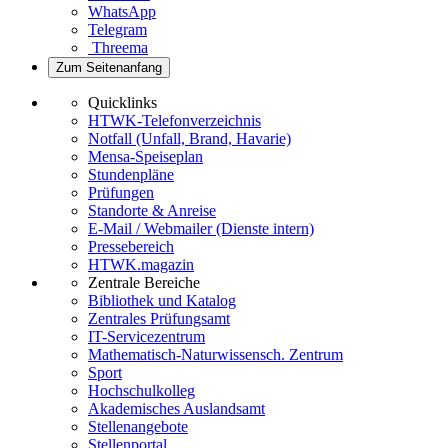
WhatsApp
Telegram
Threema
Zum Seitenanfang
Quicklinks
HTWK-Telefonverzeichnis
Notfall (Unfall, Brand, Havarie)
Mensa-Speiseplan
Stundenpläne
Prüfungen
Standorte & Anreise
E-Mail / Webmailer (Dienste intern)
Pressebereich
HTWK.magazin
Zentrale Bereiche
Bibliothek und Katalog
Zentrales Prüfungsamt
IT-Servicezentrum
Mathematisch-Naturwissensch. Zentrum
Sport
Hochschulkolleg
Akademisches Auslandsamt
Stellenangebote
Stellenportal