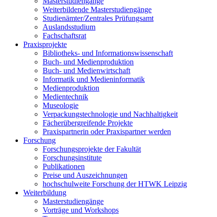
Masterstudiengänge
Weiterbildende Masterstudiengänge
Studienämter/Zentrales Prüfungsamt
Auslandsstudium
Fachschaftsrat
Praxisprojekte
Bibliotheks- und Informationswissenschaft
Buch- und Medienproduktion
Buch- und Medienwirtschaft
Informatik und Medieninformatik
Medienproduktion
Medientechnik
Museologie
Verpackungstechnologie und Nachhaltigkeit
Fächerübergreifende Projekte
Praxispartnerin oder Praxispartner werden
Forschung
Forschungsprojekte der Fakultät
Forschungsinstitute
Publikationen
Preise und Auszeichnungen
hochschulweite Forschung der HTWK Leipzig
Weiterbildung
Masterstudiengänge
Vorträge und Workshops