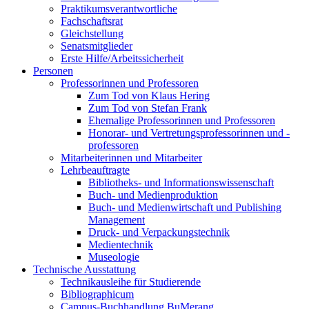
Praktikumsverantwortliche
Fachschaftsrat
Gleichstellung
Senatsmitglieder
Erste Hilfe/Arbeitssicherheit
Personen
Professorinnen und Professoren
Zum Tod von Klaus Hering
Zum Tod von Stefan Frank
Ehemalige Professorinnen und Professoren
Honorar- und Vertretungsprofessorinnen und -
professoren
Mitarbeiterinnen und Mitarbeiter
Lehrbeauftragte
Bibliotheks- und Informationswissenschaft
Buch- und Medienproduktion
Buch- und Medienwirtschaft und Publishing
Management
Druck- und Verpackungstechnik
Medientechnik
Museologie
Technische Ausstattung
Technikausleihe für Studierende
Bibliographicum
Campus-Buchhandlung BuMerang