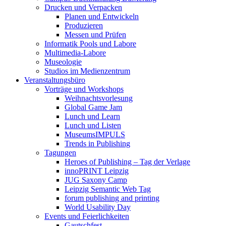
Drucken und Verpacken
Planen und Entwickeln
Produzieren
Messen und Prüfen
Informatik Pools und Labore
Multimedia-Labore
Museologie
Studios im Medienzentrum
Veranstaltungsbüro
Vorträge und Workshops
Weihnachtsvorlesung
Global Game Jam
Lunch und Learn
Lunch und Listen
MuseumsIMPULS
Trends in Publishing
Tagungen
Heroes of Publishing – Tag der Verlage
innoPRINT Leipzig
JUG Saxony Camp
Leipzig Semantic Web Tag
forum publishing and printing
World Usability Day
Events und Feierlichkeiten
Gautschfest