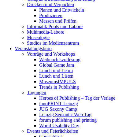
Drucken und Verpacken
Planen und Entwickeln
Produzieren
Messen und Prüfen
Informatik Pools und Labore
Multimedia-Labore
Museologie
Studios im Medienzentrum
Veranstaltungsbüro
Vorträge und Workshops
Weihnachtsvorlesung
Global Game Jam
Lunch und Learn
Lunch und Listen
MuseumsIMPULS
Trends in Publishing
Tagungen
Heroes of Publishing – Tag der Verlage
innoPRINT Leipzig
JUG Saxony Camp
Leipzig Semantic Web Tag
forum publishing and printing
World Usability Day
Events und Feierlichkeiten
Gautschfest