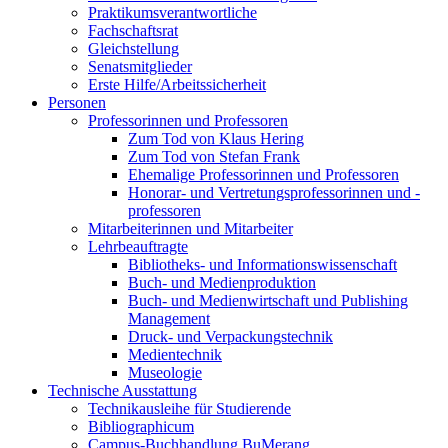
Praktikumsverantwortliche
Fachschaftsrat
Gleichstellung
Senatsmitglieder
Erste Hilfe/Arbeitssicherheit
Personen
Professorinnen und Professoren
Zum Tod von Klaus Hering
Zum Tod von Stefan Frank
Ehemalige Professorinnen und Professoren
Honorar- und Vertretungsprofessorinnen und -
professoren
Mitarbeiterinnen und Mitarbeiter
Lehrbeauftragte
Bibliotheks- und Informationswissenschaft
Buch- und Medienproduktion
Buch- und Medienwirtschaft und Publishing
Management
Druck- und Verpackungstechnik
Medientechnik
Museologie
Technische Ausstattung
Technikausleihe für Studierende
Bibliographicum
Campus-Buchhandlung BuMerang