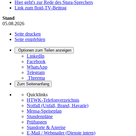
Hier geht's zur Rede des Stura-Sprechers
Link zum floid-TV-Beitrag
Stand
05.08.2026
Seite drucken
Seite empfehlen
Optionen zum Teilen anzeigen
LinkedIn
Facebook
WhatsApp
Telegram
Threema
Zum Seitenanfang
Quicklinks
HTWK-Telefonverzeichnis
Notfall (Unfall, Brand, Havarie)
Mensa-Speiseplan
Stundenpläne
Prüfungen
Standorte & Anreise
E-Mail / Webmailer (Dienste intern)