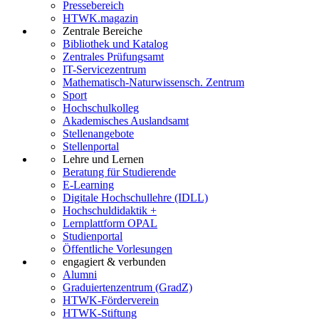
Pressebereich
HTWK.magazin
Zentrale Bereiche
Bibliothek und Katalog
Zentrales Prüfungsamt
IT-Servicezentrum
Mathematisch-Naturwissensch. Zentrum
Sport
Hochschulkolleg
Akademisches Auslandsamt
Stellenangebote
Stellenportal
Lehre und Lernen
Beratung für Studierende
E-Learning
Digitale Hochschullehre (IDLL)
Hochschuldidaktik +
Lernplattform OPAL
Studienportal
Öffentliche Vorlesungen
engagiert & verbunden
Alumni
Graduiertenzentrum (GradZ)
HTWK-Förderverein
HTWK-Stiftung