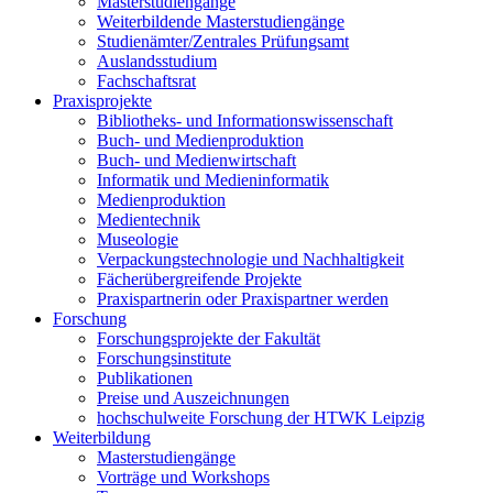
Masterstudiengänge
Weiterbildende Masterstudiengänge
Studienämter/Zentrales Prüfungsamt
Auslandsstudium
Fachschaftsrat
Praxisprojekte
Bibliotheks- und Informationswissenschaft
Buch- und Medienproduktion
Buch- und Medienwirtschaft
Informatik und Medieninformatik
Medienproduktion
Medientechnik
Museologie
Verpackungstechnologie und Nachhaltigkeit
Fächerübergreifende Projekte
Praxispartnerin oder Praxispartner werden
Forschung
Forschungsprojekte der Fakultät
Forschungsinstitute
Publikationen
Preise und Auszeichnungen
hochschulweite Forschung der HTWK Leipzig
Weiterbildung
Masterstudiengänge
Vorträge und Workshops