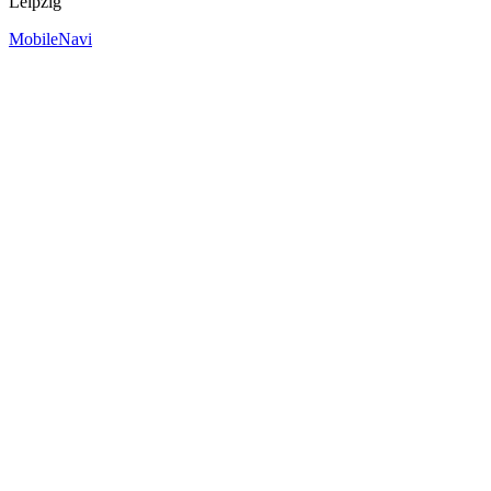
Leipzig
MobileNavi