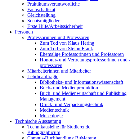
Praktikumsverantwortliche
Fachschaftsrat
Gleichstellung
Senatsmitglieder
Erste Hilfe/Arbeitssicherheit
Personen
Professorinnen und Professoren
Zum Tod von Klaus Hering
Zum Tod von Stefan Frank
Ehemalige Professorinnen und Professoren
Honorar- und Vertretungsprofessorinnen und -
professoren
Mitarbeiterinnen und Mitarbeiter
Lehrbeauftragte
Bibliotheks- und Informationswissenschaft
Buch- und Medienproduktion
Buch- und Medienwirtschaft und Publishing
Management
Druck- und Verpackungstechnik
Medientechnik
Museologie
Technische Ausstattung
Technikausleihe für Studierende
Bibliographicum
Campus-Buchhandlung BuMerang