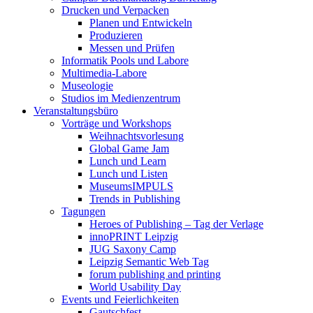
Drucken und Verpacken
Planen und Entwickeln
Produzieren
Messen und Prüfen
Informatik Pools und Labore
Multimedia-Labore
Museologie
Studios im Medienzentrum
Veranstaltungsbüro
Vorträge und Workshops
Weihnachtsvorlesung
Global Game Jam
Lunch und Learn
Lunch und Listen
MuseumsIMPULS
Trends in Publishing
Tagungen
Heroes of Publishing – Tag der Verlage
innoPRINT Leipzig
JUG Saxony Camp
Leipzig Semantic Web Tag
forum publishing and printing
World Usability Day
Events und Feierlichkeiten
Gautschfest