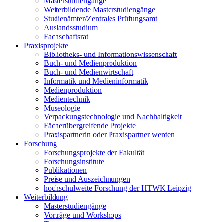
Masterstudiengänge
Weiterbildende Masterstudiengänge
Studienämter/Zentrales Prüfungsamt
Auslandsstudium
Fachschaftsrat
Praxisprojekte
Bibliotheks- und Informationswissenschaft
Buch- und Medienproduktion
Buch- und Medienwirtschaft
Informatik und Medieninformatik
Medienproduktion
Medientechnik
Museologie
Verpackungstechnologie und Nachhaltigkeit
Fächerübergreifende Projekte
Praxispartnerin oder Praxispartner werden
Forschung
Forschungsprojekte der Fakultät
Forschungsinstitute
Publikationen
Preise und Auszeichnungen
hochschulweite Forschung der HTWK Leipzig
Weiterbildung
Masterstudiengänge
Vorträge und Workshops