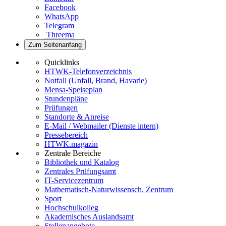
Facebook
WhatsApp
Telegram
Threema
Zum Seitenanfang
Quicklinks
HTWK-Telefonverzeichnis
Notfall (Unfall, Brand, Havarie)
Mensa-Speiseplan
Stundenpläne
Prüfungen
Standorte & Anreise
E-Mail / Webmailer (Dienste intern)
Pressebereich
HTWK.magazin
Zentrale Bereiche
Bibliothek und Katalog
Zentrales Prüfungsamt
IT-Servicezentrum
Mathematisch-Naturwissensch. Zentrum
Sport
Hochschulkolleg
Akademisches Auslandsamt
Stellenangebote