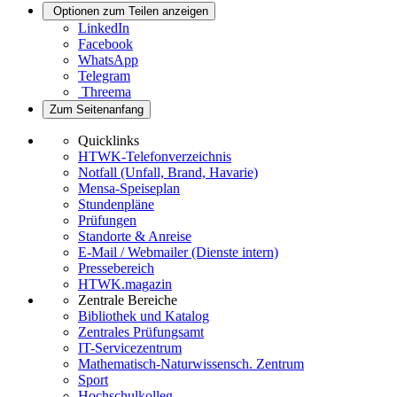
Optionen zum Teilen anzeigen
LinkedIn
Facebook
WhatsApp
Telegram
Threema
Zum Seitenanfang
Quicklinks
HTWK-Telefonverzeichnis
Notfall (Unfall, Brand, Havarie)
Mensa-Speiseplan
Stundenpläne
Prüfungen
Standorte & Anreise
E-Mail / Webmailer (Dienste intern)
Pressebereich
HTWK.magazin
Zentrale Bereiche
Bibliothek und Katalog
Zentrales Prüfungsamt
IT-Servicezentrum
Mathematisch-Naturwissensch. Zentrum
Sport
Hochschulkolleg