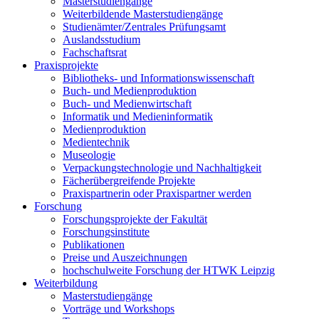
Masterstudiengänge
Weiterbildende Masterstudiengänge
Studienämter/Zentrales Prüfungsamt
Auslandsstudium
Fachschaftsrat
Praxisprojekte
Bibliotheks- und Informationswissenschaft
Buch- und Medienproduktion
Buch- und Medienwirtschaft
Informatik und Medieninformatik
Medienproduktion
Medientechnik
Museologie
Verpackungstechnologie und Nachhaltigkeit
Fächerübergreifende Projekte
Praxispartnerin oder Praxispartner werden
Forschung
Forschungsprojekte der Fakultät
Forschungsinstitute
Publikationen
Preise und Auszeichnungen
hochschulweite Forschung der HTWK Leipzig
Weiterbildung
Masterstudiengänge
Vorträge und Workshops