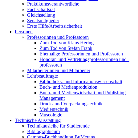
Praktikumsverantwortliche
Fachschaftsrat
Gleichstellung
Senatsmitglieder
Erste Hilfe/Arbeitssicherheit
Personen
Professorinnen und Professoren
Zum Tod von Klaus Hering
Zum Tod von Stefan Frank
Ehemalige Professorinnen und Professoren
Honorar- und Vertretungsprofessorinnen und -
professoren
Mitarbeiterinnen und Mitarbeiter
Lehrbeauftragte
Bibliotheks- und Informationswissenschaft
Buch- und Medienproduktion
Buch- und Medienwirtschaft und Publishing
Management
Druck- und Verpackungstechnik
Medientechnik
Museologie
Technische Ausstattung
Technikausleihe für Studierende
Bibliographicum
Campus-Buchhandlung BuMerang