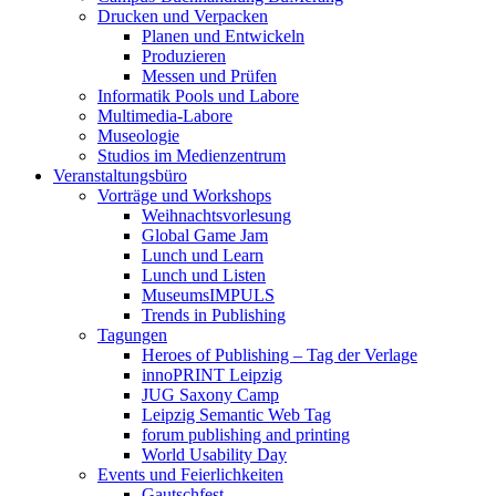
Drucken und Verpacken
Planen und Entwickeln
Produzieren
Messen und Prüfen
Informatik Pools und Labore
Multimedia-Labore
Museologie
Studios im Medienzentrum
Veranstaltungsbüro
Vorträge und Workshops
Weihnachtsvorlesung
Global Game Jam
Lunch und Learn
Lunch und Listen
MuseumsIMPULS
Trends in Publishing
Tagungen
Heroes of Publishing – Tag der Verlage
innoPRINT Leipzig
JUG Saxony Camp
Leipzig Semantic Web Tag
forum publishing and printing
World Usability Day
Events und Feierlichkeiten
Gautschfest