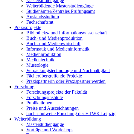
Masterstudiengänge
Weiterbildende Masterstudiengänge
Studienämter/Zentrales Prüfungsamt
Auslandsstudium
Fachschaftsrat
Praxisprojekte
Bibliotheks- und Informationswissenschaft
Buch- und Medienproduktion
Buch- und Medienwirtschaft
Informatik und Medieninformatik
Medienproduktion
Medientechnik
Museologie
Verpackungstechnologie und Nachhaltigkeit
Fächerübergreifende Projekte
Praxispartnerin oder Praxispartner werden
Forschung
Forschungsprojekte der Fakultät
Forschungsinstitute
Publikationen
Preise und Auszeichnungen
hochschulweite Forschung der HTWK Leipzig
Weiterbildung
Masterstudiengänge
Vorträge und Workshops