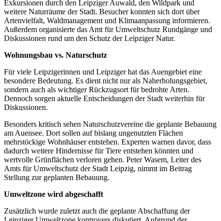
Exkursionen durch den Leipziger Auwald, den Wildpark und
weitere Naturräume der Stadt. Besucher konnten sich dort über
Artenvielfalt, Waldmanagement und Klimaanpassung informieren.
Außerdem organisierte das Amt für Umweltschutz Rundgänge und
Diskussionen rund um den Schutz der Leipziger Natur.
Wohnungsbau vs. Naturschutz
Für viele Leipzigerinnen und Leipziger hat das Auengebiet eine
besondere Bedeutung. Es dient nicht nur als Naherholungsgebiet,
sondern auch als wichtiger Rückzugsort für bedrohte Arten.
Dennoch sorgen aktuelle Entscheidungen der Stadt weiterhin für
Diskussionen.
Besonders kritisch sehen Naturschutzvereine die geplante Bebauung
am Auensee. Dort sollen auf bislang ungenutzten Flächen
mehrstöckige Wohnhäuser entstehen. Experten warnen davor, dass
dadurch weitere Hindernisse für Tiere entstehen könnten und
wertvolle Grünflächen verloren gehen. Peter Wasem, Leiter des
Amts für Umweltschutz der Stadt Leipzig, nimmt im Beitrag
Stellung zur geplanten Bebauung.
Umweltzone wird abgeschafft
Zusätzlich wurde zuletzt auch die geplante Abschaffung der
Leipziger Umweltzone kontrovers diskutiert. Aufgrund der