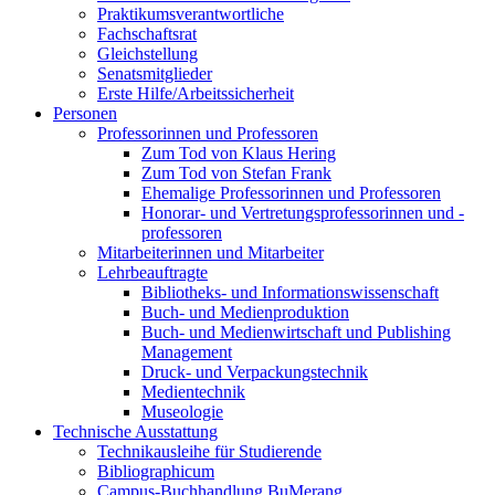
Praktikumsverantwortliche
Fachschaftsrat
Gleichstellung
Senatsmitglieder
Erste Hilfe/Arbeitssicherheit
Personen
Professorinnen und Professoren
Zum Tod von Klaus Hering
Zum Tod von Stefan Frank
Ehemalige Professorinnen und Professoren
Honorar- und Vertretungsprofessorinnen und -
professoren
Mitarbeiterinnen und Mitarbeiter
Lehrbeauftragte
Bibliotheks- und Informationswissenschaft
Buch- und Medienproduktion
Buch- und Medienwirtschaft und Publishing
Management
Druck- und Verpackungstechnik
Medientechnik
Museologie
Technische Ausstattung
Technikausleihe für Studierende
Bibliographicum
Campus-Buchhandlung BuMerang