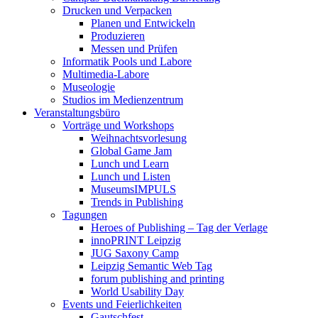
Drucken und Verpacken
Planen und Entwickeln
Produzieren
Messen und Prüfen
Informatik Pools und Labore
Multimedia-Labore
Museologie
Studios im Medienzentrum
Veranstaltungsbüro
Vorträge und Workshops
Weihnachtsvorlesung
Global Game Jam
Lunch und Learn
Lunch und Listen
MuseumsIMPULS
Trends in Publishing
Tagungen
Heroes of Publishing – Tag der Verlage
innoPRINT Leipzig
JUG Saxony Camp
Leipzig Semantic Web Tag
forum publishing and printing
World Usability Day
Events und Feierlichkeiten
Gautschfest