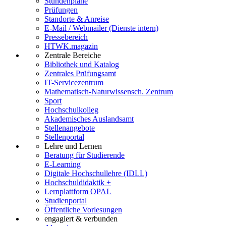
Stundenpläne
Prüfungen
Standorte & Anreise
E-Mail / Webmailer (Dienste intern)
Pressebereich
HTWK.magazin
Zentrale Bereiche
Bibliothek und Katalog
Zentrales Prüfungsamt
IT-Servicezentrum
Mathematisch-Naturwissensch. Zentrum
Sport
Hochschulkolleg
Akademisches Auslandsamt
Stellenangebote
Stellenportal
Lehre und Lernen
Beratung für Studierende
E-Learning
Digitale Hochschullehre (IDLL)
Hochschuldidaktik +
Lernplattform OPAL
Studienportal
Öffentliche Vorlesungen
engagiert & verbunden