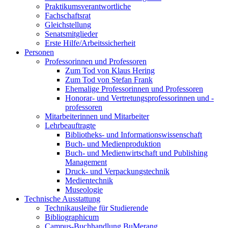
Praktikumsverantwortliche
Fachschaftsrat
Gleichstellung
Senatsmitglieder
Erste Hilfe/Arbeitssicherheit
Personen
Professorinnen und Professoren
Zum Tod von Klaus Hering
Zum Tod von Stefan Frank
Ehemalige Professorinnen und Professoren
Honorar- und Vertretungsprofessorinnen und -
professoren
Mitarbeiterinnen und Mitarbeiter
Lehrbeauftragte
Bibliotheks- und Informationswissenschaft
Buch- und Medienproduktion
Buch- und Medienwirtschaft und Publishing
Management
Druck- und Verpackungstechnik
Medientechnik
Museologie
Technische Ausstattung
Technikausleihe für Studierende
Bibliographicum
Campus-Buchhandlung BuMerang