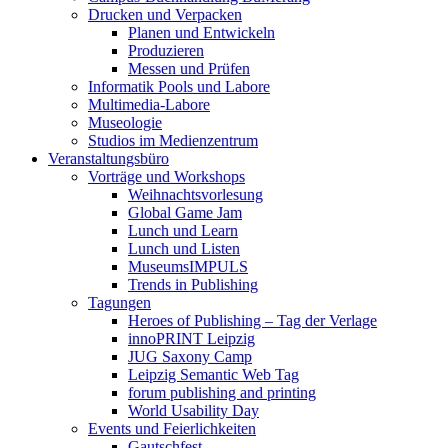
Drucken und Verpacken
Planen und Entwickeln
Produzieren
Messen und Prüfen
Informatik Pools und Labore
Multimedia-Labore
Museologie
Studios im Medienzentrum
Veranstaltungsbüro
Vorträge und Workshops
Weihnachtsvorlesung
Global Game Jam
Lunch und Learn
Lunch und Listen
MuseumsIMPULS
Trends in Publishing
Tagungen
Heroes of Publishing – Tag der Verlage
innoPRINT Leipzig
JUG Saxony Camp
Leipzig Semantic Web Tag
forum publishing and printing
World Usability Day
Events und Feierlichkeiten
Gautschfest