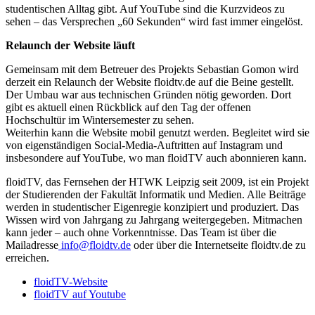
studentischen Alltag gibt. Auf YouTube sind die Kurzvideos zu
sehen – das Versprechen „60 Sekunden“ wird fast immer eingelöst.
Relaunch der Website läuft
Gemeinsam mit dem Betreuer des Projekts Sebastian Gomon wird
derzeit ein Relaunch der Website floidtv.de auf die Beine gestellt.
Der Umbau war aus technischen Gründen nötig geworden. Dort
gibt es aktuell einen Rückblick auf den Tag der offenen
Hochschultür im Wintersemester zu sehen.
Weiterhin kann die Website mobil genutzt werden. Begleitet wird sie
von eigenständigen Social-Media-Auftritten auf Instagram und
insbesondere auf YouTube, wo man floidTV auch abonnieren kann.
ﬂoidTV, das Fernsehen der HTWK Leipzig seit 2009, ist ein Projekt
der Studierenden der Fakultät Informatik und Medien. Alle Beiträge
werden in studentischer Eigenregie konzipiert und produziert. Das
Wissen wird von Jahrgang zu Jahrgang weitergegeben. Mitmachen
kann jeder – auch ohne Vorkenntnisse. Das Team ist über die
Mailadresse
info@floidtv.de
oder über die Internetseite floidtv.de zu
erreichen.
floidTV-Website
floidTV auf Youtube