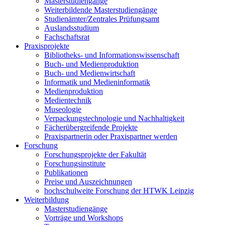
Masterstudiengänge
Weiterbildende Masterstudiengänge
Studienämter/Zentrales Prüfungsamt
Auslandsstudium
Fachschaftsrat
Praxisprojekte
Bibliotheks- und Informationswissenschaft
Buch- und Medienproduktion
Buch- und Medienwirtschaft
Informatik und Medieninformatik
Medienproduktion
Medientechnik
Museologie
Verpackungstechnologie und Nachhaltigkeit
Fächerübergreifende Projekte
Praxispartnerin oder Praxispartner werden
Forschung
Forschungsprojekte der Fakultät
Forschungsinstitute
Publikationen
Preise und Auszeichnungen
hochschulweite Forschung der HTWK Leipzig
Weiterbildung
Masterstudiengänge
Vorträge und Workshops