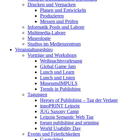
Drucken und Verpacken
Planen und Entwickeln
Produzieren
Messen und Prüfen
Informatik Pools und Labore
Multimedia-Labore
Museologie
Studios im Medienzentrum
Veranstaltungsbüro
Vorträge und Workshops
Weihnachtsvorlesung
Global Game Jam
Lunch und Learn
Lunch und Listen
MuseumsIMPULS
Trends in Publishing
Tagungen
Heroes of Publishing – Tag der Verlage
innoPRINT Leipzig
JUG Saxony Camp
Leipzig Semantic Web Tag
forum publishing and printing
World Usability Day
Events und Feierlichkeiten
Gautschfest