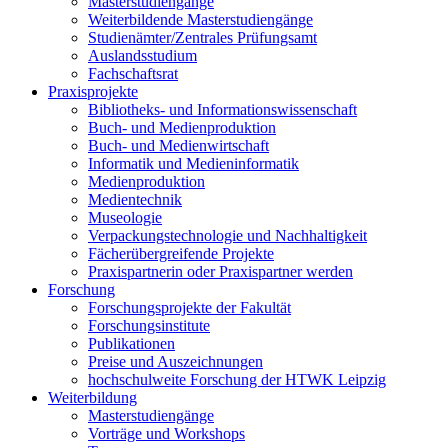
Masterstudiengänge
Weiterbildende Masterstudiengänge
Studienämter/Zentrales Prüfungsamt
Auslandsstudium
Fachschaftsrat
Praxisprojekte
Bibliotheks- und Informationswissenschaft
Buch- und Medienproduktion
Buch- und Medienwirtschaft
Informatik und Medieninformatik
Medienproduktion
Medientechnik
Museologie
Verpackungstechnologie und Nachhaltigkeit
Fächerübergreifende Projekte
Praxispartnerin oder Praxispartner werden
Forschung
Forschungsprojekte der Fakultät
Forschungsinstitute
Publikationen
Preise und Auszeichnungen
hochschulweite Forschung der HTWK Leipzig
Weiterbildung
Masterstudiengänge
Vorträge und Workshops