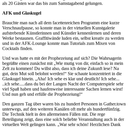
als 20 Gästen war das bis zum Samstagabend gelungen.
AFK und Glaskugel
Brauchte man nach all dem facettenreichen Programm eine kurze
Verschnaufpause, so konnte man in der virtuellen Kunstgalerie
aufstrebende Künstlerinnen und Künstler kennenlernen und deren
Werke bestaunen. Graffitiwände luden ein, selbst kreativ zu werden
und in der AFK-Lounge konnte man Tutorials zum Mixen von
Cocktails finden.
Und was hatte es mit der Prophezeiung auf sich? Die Wahrsagerin
begrüßte einen zunächst mit „Wie mutig von dir, einfach so in mein
Zelt zu kommen! Du willst also, dass ich deine Zukunft lese? Na
gut, dein Mut soll belohnt werden!“ Sie schaute konzentriert in die
Glaskugel hinein. „Aha! Ich sehe es klar und deutlich! Ich sehe...
..ich sehe.....dass du bei der Langen Nacht der Computerspiele sehr
viel Spaß haben und haufenweise interessante Sachen lernen wirst!
Und nun geh und erfülle die Prophezeiung!“
Den ganzen Tag über waren bis zu hundert Personen in Gather.town
unterwegs, auf den weiteren Kanälen oft mehr als hundertfünfzig.
Die Technik hielt in den allermeisten Fällen mit. Die rege
Beteiligung zeigt, dass eine solch beliebte Veranstaltung auch in der
virtuellen Welt gelingen kann. „War sehr schön! Herzlichen Dank