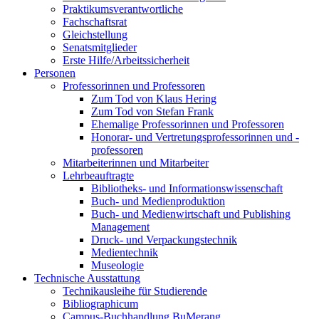
Praktikumsverantwortliche
Fachschaftsrat
Gleichstellung
Senatsmitglieder
Erste Hilfe/Arbeitssicherheit
Personen
Professorinnen und Professoren
Zum Tod von Klaus Hering
Zum Tod von Stefan Frank
Ehemalige Professorinnen und Professoren
Honorar- und Vertretungsprofessorinnen und -
professoren
Mitarbeiterinnen und Mitarbeiter
Lehrbeauftragte
Bibliotheks- und Informationswissenschaft
Buch- und Medienproduktion
Buch- und Medienwirtschaft und Publishing
Management
Druck- und Verpackungstechnik
Medientechnik
Museologie
Technische Ausstattung
Technikausleihe für Studierende
Bibliographicum
Campus-Buchhandlung BuMerang