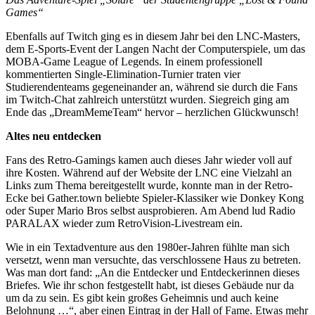
Games“
Ebenfalls auf Twitch ging es in diesem Jahr bei den LNC-Masters,
dem E-Sports-Event der Langen Nacht der Computerspiele, um das
MOBA-Game League of Legends. In einem professionell
kommentierten Single-Elimination-Turnier traten vier
Studierendenteams gegeneinander an, während sie durch die Fans
im Twitch-Chat zahlreich unterstützt wurden. Siegreich ging am
Ende das „DreamMemeTeam“ hervor – herzlichen Glückwunsch!
Altes neu entdecken
Fans des Retro-Gamings kamen auch dieses Jahr wieder voll auf
ihre Kosten. Während auf der Website der LNC eine Vielzahl an
Links zum Thema bereitgestellt wurde, konnte man in der Retro-
Ecke bei Gather.town beliebte Spieler-Klassiker wie Donkey Kong
oder Super Mario Bros selbst ausprobieren. Am Abend lud Radio
PARALAX wieder zum RetroVision-Livestream ein.
Wie in ein Textadventure aus den 1980er-Jahren fühlte man sich
versetzt, wenn man versuchte, das verschlossene Haus zu betreten.
Was man dort fand: „An die Entdecker und Entdeckerinnen dieses
Briefes. Wie ihr schon festgestellt habt, ist dieses Gebäude nur da
um da zu sein. Es gibt kein großes Geheimnis und auch keine
Belohnung …“, aber einen Eintrag in der Hall of Fame. Etwas mehr