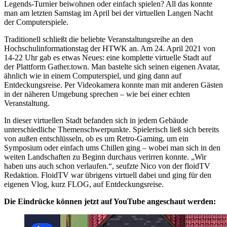
Legends-Turnier beiwohnen oder einfach spielen? All das konnte
man am letzten Samstag im April bei der virtuellen Langen Nacht
der Computerspiele.
Traditionell schließt die beliebte Veranstaltungsreihe an den
Hochschulinformationstag der HTWK an. Am 24. April 2021 von
14-22 Uhr gab es etwas Neues: eine komplette virtuelle Stadt auf
der Plattform Gather.town. Man bastelte sich seinen eigenen Avatar,
ähnlich wie in einem Computerspiel, und ging dann auf
Entdeckungsreise. Per Videokamera konnte man mit anderen Gästen
in der näheren Umgebung sprechen – wie bei einer echten
Veranstaltung.
In dieser virtuellen Stadt befanden sich in jedem Gebäude
unterschiedliche Themenschwerpunkte. Spielerisch ließ sich bereits
von außen entschlüsseln, ob es um Retro-Gaming, um ein
Symposium oder einfach ums Chillen ging – wobei man sich in den
weiten Landschaften zu Beginn durchaus verirren konnte. „Wir
haben uns auch schon verlaufen.“, seufzte Nico von der floidTV
Redaktion. FloidTV war übrigens virtuell dabei und ging für den
eigenen Vlog, kurz FLOG, auf Entdeckungsreise.
Die Eindrücke können jetzt auf YouTube angeschaut werden: