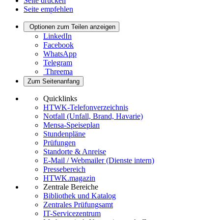
Seite drucken
Seite empfehlen
Optionen zum Teilen anzeigen
LinkedIn
Facebook
WhatsApp
Telegram
Threema
Zum Seitenanfang
Quicklinks
HTWK-Telefonverzeichnis
Notfall (Unfall, Brand, Havarie)
Mensa-Speiseplan
Stundenpläne
Prüfungen
Standorte & Anreise
E-Mail / Webmailer (Dienste intern)
Pressebereich
HTWK.magazin
Zentrale Bereiche
Bibliothek und Katalog
Zentrales Prüfungsamt
IT-Servicezentrum