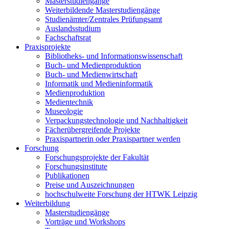
Masterstudiengänge
Weiterbildende Masterstudiengänge
Studienämter/Zentrales Prüfungsamt
Auslandsstudium
Fachschaftsrat
Praxisprojekte
Bibliotheks- und Informationswissenschaft
Buch- und Medienproduktion
Buch- und Medienwirtschaft
Informatik und Medieninformatik
Medienproduktion
Medientechnik
Museologie
Verpackungstechnologie und Nachhaltigkeit
Fächerübergreifende Projekte
Praxispartnerin oder Praxispartner werden
Forschung
Forschungsprojekte der Fakultät
Forschungsinstitute
Publikationen
Preise und Auszeichnungen
hochschulweite Forschung der HTWK Leipzig
Weiterbildung
Masterstudiengänge
Vorträge und Workshops