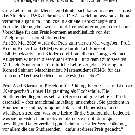
Grundlagen der Elektrotechnik, Tutor Konrad Sehnert
Gute Lehre und die Menschen dahinter sichtbar zu machen – das ist
das Ziel des HTWK-Lehrpreises. Die Auszeichnungsveranstaltung
vermittelt alljährlich Einblicke in aktuelle Lehrkonzepte und
Formate, Herangehensweisen und Herausforderungen in der Lehre.
Vorschläge für den Preis kommen ausschließlich von der
“Zielgruppe” – den Studierenden.
Am 20. Mai 2026 wurde der Preis zum vierten Mal vergeben: Prof.
Kerstin Keller-Loibl (FIM) wurde für ihr Lehrkonzept
“Bibliotheksarbeit mit Kindern und Jugendlichen” ausgezeichnet.
Außerdem wurde in diesem Jahr erneut – und damit zum zweiten
Mal – ein Sonderpreis für tutorielle Lehre vergeben. Er ging an
Konrad Sehnert, Maschinenbau-Masterstudent (FING) für das
Tutorium “Technische Mechanik /Festigkeitslehre”.
Prof. Axel Klarmann, Prorektor für Bildung, betont: „Lehre ist unser
‚Kerngeschäft‘, unser Hauptauftrag als Hochschule. Die
Studierenden liegen uns sehr am Herzen und gute Lehre ist für sie
essenziell – aber manchmal im Alltag ‚unsichtbar‘. Sie geschieht in
Räumen oder online, ruhig und fokussiert. Daher ist es umso
wichtiger, zu zeigen, was gute Lehre für die Studierenden bedeutet,
was sie unterstützt und motiviert, damit sie ihr Studium gut
bewältigen. Daher verdient gute Lehre unser aller Wertschätzung,
vor allem die der Studierenden – dafür ist dieser Preis gedacht.“