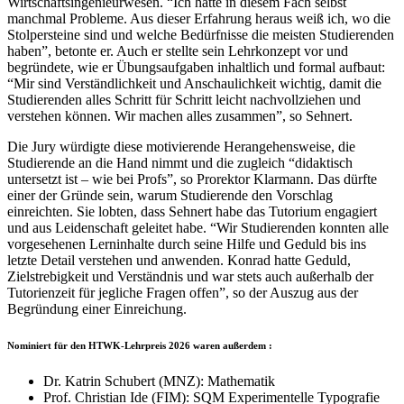
Wirtschaftsingenieurwesen. “Ich hatte in diesem Fach selbst
manchmal Probleme. Aus dieser Erfahrung heraus weiß ich, wo die
Stolpersteine sind und welche Bedürfnisse die meisten Studierenden
haben”, betonte er. Auch er stellte sein Lehrkonzept vor und
begründete, wie er Übungsaufgaben inhaltlich und formal aufbaut:
“Mir sind Verständlichkeit und Anschaulichkeit wichtig, damit die
Studierenden alles Schritt für Schritt leicht nachvollziehen und
verstehen können. Wir machen alles zusammen”, so Sehnert.
Die Jury würdigte diese motivierende Herangehensweise, die
Studierende an die Hand nimmt und die zugleich “didaktisch
untersetzt ist – wie bei Profs”, so Prorektor Klarmann. Das dürfte
einer der Gründe sein, warum Studierende den Vorschlag
einreichten. Sie lobten, dass Sehnert habe das Tutorium engagiert
und aus Leidenschaft geleitet habe. “Wir Studierenden konnten alle
vorgesehenen Lerninhalte durch seine Hilfe und Geduld bis ins
letzte Detail verstehen und anwenden. Konrad hatte Geduld,
Zielstrebigkeit und Verständnis und war stets auch außerhalb der
Tutorienzeit für jegliche Fragen offen”, so der Auszug aus der
Begründung einer Einreichung.
Nominiert für den HTWK-Lehrpreis 2026 waren außerdem :
Dr. Katrin Schubert (MNZ): Mathematik
Prof. Christian Ide (FIM): SQM Experimentelle Typografie