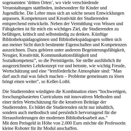
sogenannten ‘dritten Orten’, wo viele verschiedende
Veranstaltungen stattfinden, insbesondere für Kinder und
Jugendliche. Die Lehre muss sich an solche neuen Entwicklungen
anpassen, Kompetenzen und Kreativität der Studierenden
entsprechend entwickeln. Neben der Vermittlung von Wissen und
Fähigkeiten ist für mich ein wichtiges Ziel, die Studierenden zu
befähigen, kritisch und selbstständig zu denken. Künftige
Bibliothekspädagoginnen und Bibliothekspädagogen sollten sich
aus meiner Sicht durch bestimmte Eigenschaften und Kompetenzen
auszeichnen. Dazu gehören unter anderem Begeisterungsfähigkeit,
Neugier, Kreativität, Kommunikationsfähigkeit und
Sozialkompetenz”, so die Preisträgerin. Sie stellte ausführlich ihr
ausgezeichnetes Lehrkonzept vor und betonte, wie wichtig Freude,
Wertschätzung und eine “lernförderliche Atmosphäre sind: ”Man
darf auch mal was falsch machen – Probleme gemeinsam zu lösen
bringt einen weiter", so Keller-Loibl.
Die Studierenden würdigten die Kombination eines “hochwertigen,
forschungsbasierten Curriculums mit innovativen Methoden und
einer tiefen Wertschätzung für die kreativen Beiträge der
Studierenden. Es bildet die Studierenden nicht nur inhaltlich,
sondern auch methodisch und persönlich hervorragend für die
Herausforderungen der modernen Bibliotheksarbeit aus.”
Mit dem Preisgeld in Höhe von 2.000 Euro möchte die Professorin
kleine Roboter für ihr Modul anschaffen.