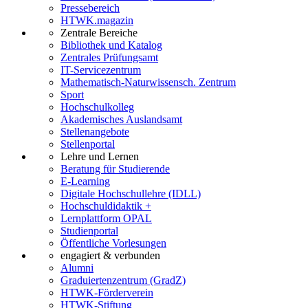
Pressebereich
HTWK.magazin
Zentrale Bereiche
Bibliothek und Katalog
Zentrales Prüfungsamt
IT-Servicezentrum
Mathematisch-Naturwissensch. Zentrum
Sport
Hochschulkolleg
Akademisches Auslandsamt
Stellenangebote
Stellenportal
Lehre und Lernen
Beratung für Studierende
E-Learning
Digitale Hochschullehre (IDLL)
Hochschuldidaktik +
Lernplattform OPAL
Studienportal
Öffentliche Vorlesungen
engagiert & verbunden
Alumni
Graduiertenzentrum (GradZ)
HTWK-Förderverein
HTWK-Stiftung