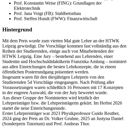
Prof. Konstantin Weise (FING): Grundlagen der
Elektrotechnik
Prof. Jana Voigt (FB): Stahlbetonbau
Prof. Steffen Hundt (FWW): Finanzwirtschaft
Hintergrund
Mit dem Preis wurde zum vierten Mal gute Lehre an der HTWK
Leipzig gewürdigt. Die Vorschläge kommen fast vollständig aus den
Reihen der Studierenden, einige auch von Mitarbeitenden der
HTWK Leipzig. Eine Jury – bestehend aus Lehrenden, einer
Studentin und Hochschuldidaktikerin Franziska Amlung – nominiert
aus allen Einreichungen die besten Lehrkonzepte, die in einem
öffentlichen Posterrundgang präsentiert werden.
Insgesamt waren für den diesjährigen Lehrpreis von den
Studierenden 54 Vorschläge eingegangen. Nach Prüfung aller
Voraussetzungen waren schließlich 16 Personen mit 17 Konzepten
in der engeren Auswahl, die von der Jury bewertet wurde.
Aus dieser Gruppe der Nominierten wird letztlich der
Lehrpreisträger bzw. die Lehrpreisträgerin gekürt. Im Herbst 2026
startet die neue Einreichungsrunde.
Erster Lehrpreisträger war 2023 Physikprofessor Guido Reuther,
2024 ging der Preis an Dr. Volker Gruhne, 2025 an Justyna Daniel
(Sonderpreis Tutorium) und Prof. Andreas Thor.