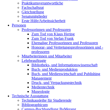
Praktikumsverantwortliche
Fachschaftsrat
Gleichstellung
Senatsmitglieder
Erste Hilfe/Arbeitssicherheit
Personen
Professorinnen und Professoren
Zum Tod von Klaus Hering
Zum Tod von Stefan Frank
Ehemalige Professorinnen und Professoren
Honorar- und Vertretungsprofessorinnen und -
professoren
Mitarbeiterinnen und Mitarbeiter
Lehrbeauftragte
Bibliotheks- und Informationswissenschaft
Buch- und Medienproduktion
Buch- und Medienwirtschaft und Publishing
Management
Druck- und Verpackungstechnik
Medientechnik
Museologie
Technische Ausstattung
Technikausleihe für Studierende
Bibliographicum
Campus-Buchhandlung BuMerang