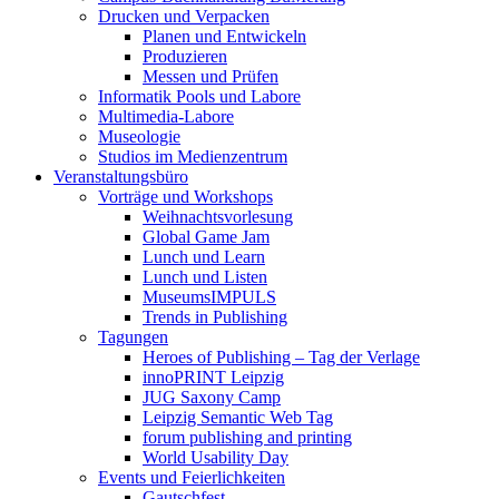
Drucken und Verpacken
Planen und Entwickeln
Produzieren
Messen und Prüfen
Informatik Pools und Labore
Multimedia-Labore
Museologie
Studios im Medienzentrum
Veranstaltungsbüro
Vorträge und Workshops
Weihnachtsvorlesung
Global Game Jam
Lunch und Learn
Lunch und Listen
MuseumsIMPULS
Trends in Publishing
Tagungen
Heroes of Publishing – Tag der Verlage
innoPRINT Leipzig
JUG Saxony Camp
Leipzig Semantic Web Tag
forum publishing and printing
World Usability Day
Events und Feierlichkeiten
Gautschfest