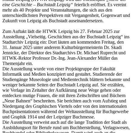
eine Geschichte – Buchstadt Leipzig“
feierlich eröffnet. Es vereint
mehr als 40 Projekte und Veranstaltungen, die sich aus den
unterschiedlichsten Perspektiven mit Vergangenheit, Gegenwart und
Zukunft von Leipzig als Buchstadt auseinandersetzen.
Zum Auftakt lädt die HTWK Leipzig bis 27. Februar 2025 zur
Ausstellung „Vielseitig. Geschichten aus der Buchstadt Leipzig“ ins
Stadtarchiv Leipzig ein: Dort läuten am kommenden Freitag, den
31. Januar 2025 unter anderem Kulturbürgermeisterin Dr. Skadi
Jennicke, der Direktor des Stadtarchivs Dr. Michael Ruprecht und
HTWK-Rektor Professor Dr.-Ing. Jean-Alexander Müller das
Themenjahr ein.
Die Ausstellung wurde von einer Projektgruppe der Fakultät
Informatik und Medien konzipiert und gestaltet. Studierende der
Studiengänge Museologie und Medientechnik blättern bekannte und
weniger bekannte Seiten der Buchstadt Leipzig auf. Sie erzählen,
wie Verlage im Zeitalter der Aufklärung neue Wege gehen oder
entdecken mutige Frauen, die mit ihren Zeitschriften und Büchern
„Neue Bahnen“ beschreiten. Sie berichten auch vom Aufstieg und
Niedergang des Graphischen Viertels oder von den internationalen
Buchpräsentationen während der Weltausstellung für Buchgewerbe
und Graphik 1914 und der Leipziger Buchmesse.
Die Ausstellung verweist auch auf die lange Tradition der Stadt als
Ausbildungsort für Berufe rund um Buchherstellung, Verlagswesen,
Buchhandel oder Bibliothekswesen. Damit wird auch an die