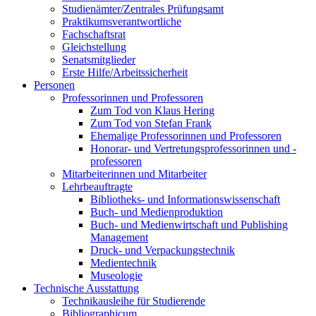
Studienämter/Zentrales Prüfungsamt
Praktikumsverantwortliche
Fachschaftsrat
Gleichstellung
Senatsmitglieder
Erste Hilfe/Arbeitssicherheit
Personen
Professorinnen und Professoren
Zum Tod von Klaus Hering
Zum Tod von Stefan Frank
Ehemalige Professorinnen und Professoren
Honorar- und Vertretungsprofessorinnen und -
professoren
Mitarbeiterinnen und Mitarbeiter
Lehrbeauftragte
Bibliotheks- und Informationswissenschaft
Buch- und Medienproduktion
Buch- und Medienwirtschaft und Publishing
Management
Druck- und Verpackungstechnik
Medientechnik
Museologie
Technische Ausstattung
Technikausleihe für Studierende
Bibliographicum