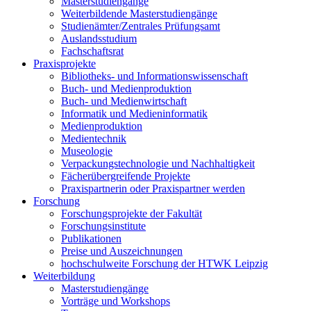
Masterstudiengänge
Weiterbildende Masterstudiengänge
Studienämter/Zentrales Prüfungsamt
Auslandsstudium
Fachschaftsrat
Praxisprojekte
Bibliotheks- und Informationswissenschaft
Buch- und Medienproduktion
Buch- und Medienwirtschaft
Informatik und Medieninformatik
Medienproduktion
Medientechnik
Museologie
Verpackungstechnologie und Nachhaltigkeit
Fächerübergreifende Projekte
Praxispartnerin oder Praxispartner werden
Forschung
Forschungsprojekte der Fakultät
Forschungsinstitute
Publikationen
Preise und Auszeichnungen
hochschulweite Forschung der HTWK Leipzig
Weiterbildung
Masterstudiengänge
Vorträge und Workshops