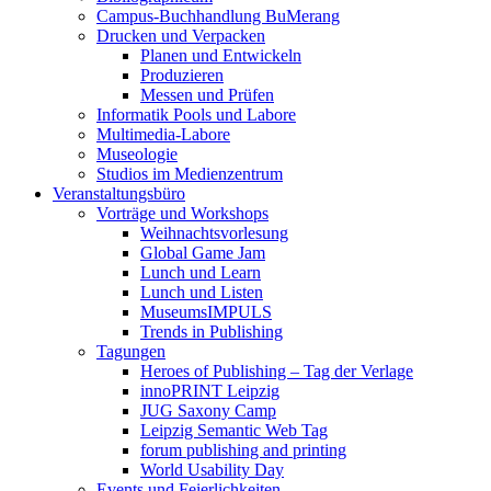
Campus-Buchhandlung BuMerang
Drucken und Verpacken
Planen und Entwickeln
Produzieren
Messen und Prüfen
Informatik Pools und Labore
Multimedia-Labore
Museologie
Studios im Medienzentrum
Veranstaltungsbüro
Vorträge und Workshops
Weihnachtsvorlesung
Global Game Jam
Lunch und Learn
Lunch und Listen
MuseumsIMPULS
Trends in Publishing
Tagungen
Heroes of Publishing – Tag der Verlage
innoPRINT Leipzig
JUG Saxony Camp
Leipzig Semantic Web Tag
forum publishing and printing
World Usability Day
Events und Feierlichkeiten