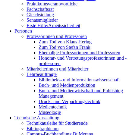
Praktikumsverantwortliche
Fachschaftsrat
Gleichstellung
Senatsmitglieder
Erste Hilfe/Arbeitssicherheit
Personen
Professorinnen und Professoren
Zum Tod von Klaus Hering
Zum Tod von Stefan Frank
Ehemalige Professorinnen und Professoren
Honorar- und Vertretungsprofessorinnen und -
professoren
Mitarbeiterinnen und Mitarbeiter
Lehrbeauftragte
Bibliotheks- und Informationswissenschaft
Buch- und Medienproduktion
Buch- und Medienwirtschaft und Publishing
Management
Druck- und Verpackungstechnik
Medientechnik
Museologie
Technische Ausstattung
Technikausleihe für Studierende
Bibliographicum
Campus-Buchhandlung BuMerang