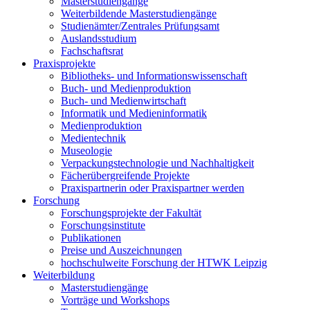
Masterstudiengänge
Weiterbildende Masterstudiengänge
Studienämter/Zentrales Prüfungsamt
Auslandsstudium
Fachschaftsrat
Praxisprojekte
Bibliotheks- und Informationswissenschaft
Buch- und Medienproduktion
Buch- und Medienwirtschaft
Informatik und Medieninformatik
Medienproduktion
Medientechnik
Museologie
Verpackungstechnologie und Nachhaltigkeit
Fächerübergreifende Projekte
Praxispartnerin oder Praxispartner werden
Forschung
Forschungsprojekte der Fakultät
Forschungsinstitute
Publikationen
Preise und Auszeichnungen
hochschulweite Forschung der HTWK Leipzig
Weiterbildung
Masterstudiengänge
Vorträge und Workshops