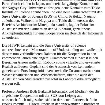
Partnerhochschulen in Japan, um bereits langjährige Kontakte mit
der Nagoya City University zu festigen, neue Kontakte zum Tokio
Institute of Science anzubahnen und eine neue Partnerschaft mit der
Suwa University of Science (SUS) in Chino, Präfektur Nagano,
aufzubauen. Während in Nagoya und Tokio die Interessen des
Bereichs Architektur im Mittelpunkt standen, lag der Fokus im
Austausch mit den Partnern an der SUS darauf, gezielt neue
Anknüpfungspunkte für eine Kooperation im Bereich der Informatik
zu eruieren.
Die HTWK Leipzig und die Suwa University of Science
unterzeichneten ein Memorandum of Understanding und wollen mit
diesem nun verbindlicheren Rahmen für die Kooperation in den
kommenden Jahren eine engere Zusammenarbeit zunächst in den
Bereichen Angewandte KI, Robotik sowie virtuelle und erweiterte
Realität aufbauen. Geplant sind der Austausch von Lehrenden,
gemeinsame Forschungsinitiativen sowie die Zusammenarbeit von
Wissenschaftlerinnen und Wissenschaftlern, über die auch der
Austausch von Studierenden zunächst in Laborpraktika ermöglicht
werden soll.
Professor Andreas Both (Fakultät Informatik und Medien), der die
angebahnte Kooperation mit der SUS von Leipzig aus
wissenschaftlich mitgestaltet, sieht in der neuen Partnerschaft ein
großes Potential: „Unsere Profile in der angewandten Künstlichen