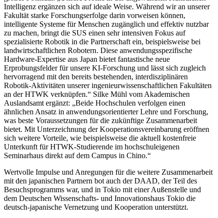
Intelligenz ergänzen sich auf ideale Weise. Während wir an unserer
Fakultät starke Forschungserfolge darin vorweisen können,
intelligente Systeme für Menschen zugänglich und effektiv nutzbar
zu machen, bringt die SUS einen sehr intensiven Fokus auf
spezialisierte Robotik in die Partnerschaft ein, beispielsweise bei
landwirtschaftlichen Robotern. Diese anwendungsspezifische
Hardware-Expertise aus Japan bietet fantastische neue
Erprobungsfelder für unsere KI-Forschung und lässt sich zugleich
hervorragend mit den bereits bestehenden, interdisziplinären
Robotik-Aktivitäten unserer ingenieurwissenschaftlichen Fakultäten
an der HTWK verknüpfen.“ Silke Mühl vom Akademischen
Auslandsamt ergänzt: „Beide Hochschulen verfolgen einen
ähnlichen Ansatz in anwendungsorientierter Lehre und Forschung,
was beste Voraussetzungen für die zukünftige Zusammenarbeit
bietet. Mit Unterzeichnung der Kooperationsvereinbarung eröffnen
sich weitere Vorteile, wie beispielsweise die aktuell kostenfreie
Unterkunft für HTWK-Studierende im hochschuleigenen
Seminarhaus direkt auf dem Campus in Chino.“
Wertvolle Impulse und Anregungen für die weitere Zusammenarbeit
mit den japanischen Partnern bot auch der DAAD, der Teil des
Besuchsprogramms war, und in Tokio mit einer Außenstelle und
dem Deutschen Wissenschafts- und Innovationshaus Tokio die
deutsch-japanische Vernetzung und Kooperation unterstützt.