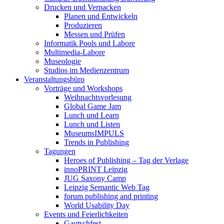
Drucken und Verpacken
Planen und Entwickeln
Produzieren
Messen und Prüfen
Informatik Pools und Labore
Multimedia-Labore
Museologie
Studios im Medienzentrum
Veranstaltungsbüro
Vorträge und Workshops
Weihnachtsvorlesung
Global Game Jam
Lunch und Learn
Lunch und Listen
MuseumsIMPULS
Trends in Publishing
Tagungen
Heroes of Publishing – Tag der Verlage
innoPRINT Leipzig
JUG Saxony Camp
Leipzig Semantic Web Tag
forum publishing and printing
World Usability Day
Events und Feierlichkeiten
Gautschfest