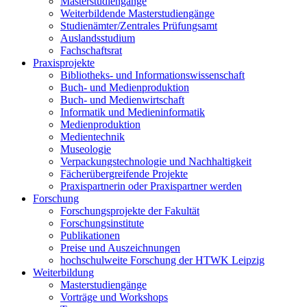
Masterstudiengänge
Weiterbildende Masterstudiengänge
Studienämter/Zentrales Prüfungsamt
Auslandsstudium
Fachschaftsrat
Praxisprojekte
Bibliotheks- und Informationswissenschaft
Buch- und Medienproduktion
Buch- und Medienwirtschaft
Informatik und Medieninformatik
Medienproduktion
Medientechnik
Museologie
Verpackungstechnologie und Nachhaltigkeit
Fächerübergreifende Projekte
Praxispartnerin oder Praxispartner werden
Forschung
Forschungsprojekte der Fakultät
Forschungsinstitute
Publikationen
Preise und Auszeichnungen
hochschulweite Forschung der HTWK Leipzig
Weiterbildung
Masterstudiengänge
Vorträge und Workshops