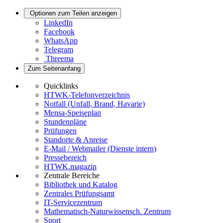
Optionen zum Teilen anzeigen
LinkedIn
Facebook
WhatsApp
Telegram
Threema
Zum Seitenanfang
Quicklinks
HTWK-Telefonverzeichnis
Notfall (Unfall, Brand, Havarie)
Mensa-Speiseplan
Stundenpläne
Prüfungen
Standorte & Anreise
E-Mail / Webmailer (Dienste intern)
Pressebereich
HTWK.magazin
Zentrale Bereiche
Bibliothek und Katalog
Zentrales Prüfungsamt
IT-Servicezentrum
Mathematisch-Naturwissensch. Zentrum
Sport