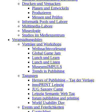
Drucken und Verpacken
Planen und Entwickeln
Produzieren
Messen und Prüfen
Informatik Pools und Labore
Multimedia-Labore
Museologie
Studios im Medienzentrum
Veranstaltungsbüro
Vorträge und Workshops
Weihnachtsvorlesung
Global Game Jam
Lunch und Learn
Lunch und Listen
MuseumsIMPULS
Trends in Publishing
Tagungen
Heroes of Publishing – Tag der Verlage
innoPRINT Leipzig
JUG Saxony Camp
Leipzig Semantic Web Tag
forum publishing and printing
World Usability Day
Events und Feierlichkeiten
Gautschfest