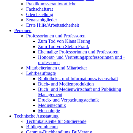
Praktikumsverantwortliche
Fachschaftsrat
Gleichstellung
Senatsmitglieder
Erste Hilfe/Arbeitssicherheit
Personen
Professorinnen und Professoren
Zum Tod von Klaus Hering
Zum Tod von Stefan Frank
Ehemalige Professorinnen und Professoren
Honorar- und Vertretungsprofessorinnen und -
professoren
Mitarbeiterinnen und Mitarbeiter
Lehrbeauftragte
Bibliotheks- und Informationswissenschaft
Buch- und Medienproduktion
Buch- und Medienwirtschaft und Publishing
Management
Druck- und Verpackungstechnik
Medientechnik
Museologie
Technische Ausstattung
Technikausleihe für Studierende
Bibliographicum
Campus-Buchhandlung BuMerang