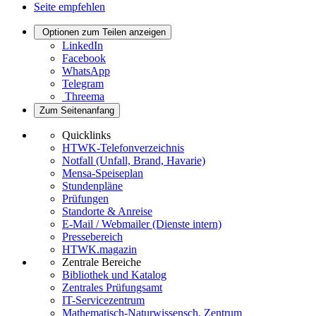
Seite empfehlen
Optionen zum Teilen anzeigen
LinkedIn
Facebook
WhatsApp
Telegram
Threema
Zum Seitenanfang
Quicklinks
HTWK-Telefonverzeichnis
Notfall (Unfall, Brand, Havarie)
Mensa-Speiseplan
Stundenpläne
Prüfungen
Standorte & Anreise
E-Mail / Webmailer (Dienste intern)
Pressebereich
HTWK.magazin
Zentrale Bereiche
Bibliothek und Katalog
Zentrales Prüfungsamt
IT-Servicezentrum
Mathematisch-Naturwissensch. Zentrum