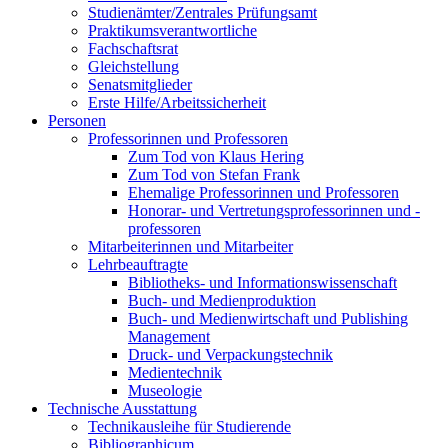
Studienämter/Zentrales Prüfungsamt
Praktikumsverantwortliche
Fachschaftsrat
Gleichstellung
Senatsmitglieder
Erste Hilfe/Arbeitssicherheit
Personen
Professorinnen und Professoren
Zum Tod von Klaus Hering
Zum Tod von Stefan Frank
Ehemalige Professorinnen und Professoren
Honorar- und Vertretungsprofessorinnen und -
professoren
Mitarbeiterinnen und Mitarbeiter
Lehrbeauftragte
Bibliotheks- und Informationswissenschaft
Buch- und Medienproduktion
Buch- und Medienwirtschaft und Publishing
Management
Druck- und Verpackungstechnik
Medientechnik
Museologie
Technische Ausstattung
Technikausleihe für Studierende
Bibliographicum