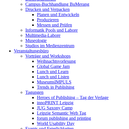
Campus-Buchhandlung BuMerang
Drucken und Verpacken
Planen und Entwickeln
Produzieren
Messen und Prüfen
Informatik Pools und Labore
Multimedia-Labore
Museologie
Studios im Medienzentrum
Veranstaltungsbüro
Vorträge und Workshops
Weihnachtsvorlesung
Global Game Jam
Lunch und Learn
Lunch und Listen
MuseumsIMPULS
Trends in Publishing
Tagungen
Heroes of Publishing – Tag der Verlage
innoPRINT Leipzig
JUG Saxony Camp
Leipzig Semantic Web Tag
forum publishing and printing
World Usability Day
Events und Feierlichkeiten