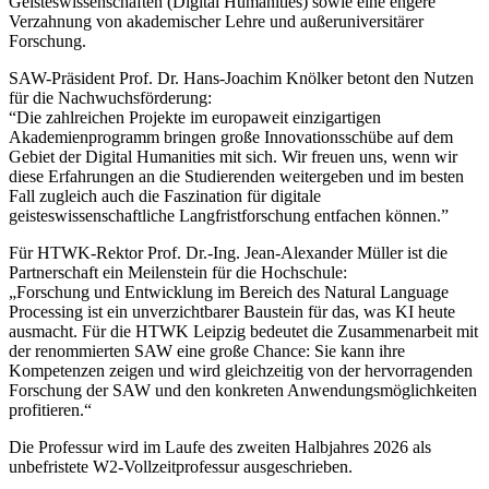
Geisteswissenschaften (Digital Humanities) sowie eine engere
Verzahnung von akademischer Lehre und außeruniversitärer
Forschung.
SAW-Präsident Prof. Dr. Hans-Joachim Knölker betont den Nutzen
für die Nachwuchsförderung:
“Die zahlreichen Projekte im europaweit einzigartigen
Akademienprogramm bringen große Innovationsschübe auf dem
Gebiet der Digital Humanities mit sich.
Wir freuen uns, wenn wir
diese Erfahrungen an die Studierenden weitergeben und im besten
Fall zugleich auch die
Faszination für digitale
geisteswissenschaftliche Langfristforschung
entfachen können.”
Für HTWK-Rektor Prof. Dr.-Ing. Jean-Alexander Müller ist die
Partnerschaft ein Meilenstein für die Hochschule:
„Forschung und Entwicklung im Bereich des Natural Language
Processing ist ein unverzichtbarer Baustein für das, was KI heute
ausmacht. Für die HTWK Leipzig bedeutet die Zusammenarbeit mit
der renommierten SAW eine große Chance: Sie kann ihre
Kompetenzen zeigen und wird gleichzeitig von der hervorragenden
Forschung der SAW und den konkreten Anwendungsmöglichkeiten
profitieren.“
Die Professur wird im Laufe des zweiten Halbjahres 2026 als
unbefristete
W
2-Vollzeitprofessur ausgeschrieben.