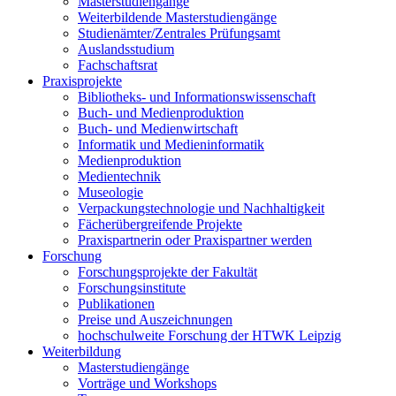
Masterstudiengänge
Weiterbildende Masterstudiengänge
Studienämter/Zentrales Prüfungsamt
Auslandsstudium
Fachschaftsrat
Praxisprojekte
Bibliotheks- und Informationswissenschaft
Buch- und Medienproduktion
Buch- und Medienwirtschaft
Informatik und Medieninformatik
Medienproduktion
Medientechnik
Museologie
Verpackungstechnologie und Nachhaltigkeit
Fächerübergreifende Projekte
Praxispartnerin oder Praxispartner werden
Forschung
Forschungsprojekte der Fakultät
Forschungsinstitute
Publikationen
Preise und Auszeichnungen
hochschulweite Forschung der HTWK Leipzig
Weiterbildung
Masterstudiengänge
Vorträge und Workshops