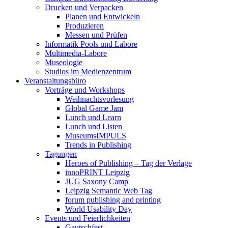
Drucken und Verpacken
Planen und Entwickeln
Produzieren
Messen und Prüfen
Informatik Pools und Labore
Multimedia-Labore
Museologie
Studios im Medienzentrum
Veranstaltungsbüro
Vorträge und Workshops
Weihnachtsvorlesung
Global Game Jam
Lunch und Learn
Lunch und Listen
MuseumsIMPULS
Trends in Publishing
Tagungen
Heroes of Publishing – Tag der Verlage
innoPRINT Leipzig
JUG Saxony Camp
Leipzig Semantic Web Tag
forum publishing and printing
World Usability Day
Events und Feierlichkeiten
Gautschfest