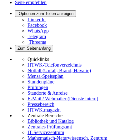
Seite empfehlen
Optionen zum Teilen anzeigen
LinkedIn
Facebook
WhatsApp
Telegram
Threema
Zum Seitenanfang
Quicklinks
HTWK-Telefonverzeichnis
Notfall (Unfall, Brand, Havarie)
Mensa-Speiseplan
Stundenpläne
Prüfungen
Standorte & Anreise
E-Mail / Webmailer (Dienste intern)
Pressebereich
HTWK.magazin
Zentrale Bereiche
Bibliothek und Katalog
Zentrales Prüfungsamt
IT-Servicezentrum
Mathematisch-Naturwissensch. Zentrum