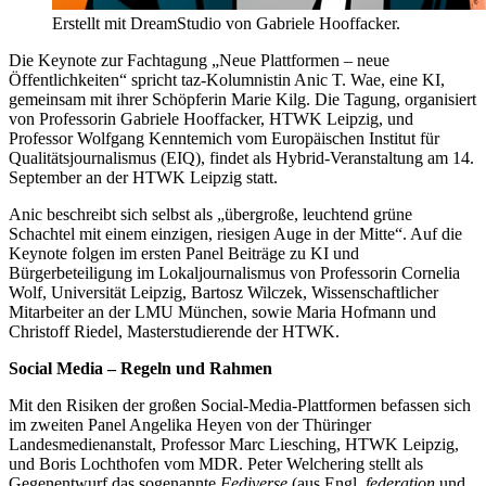
Erstellt mit DreamStudio von Gabriele Hooffacker.
Die Keynote zur Fachtagung „Neue Plattformen – neue
Öffentlichkeiten“ spricht taz-Kolumnistin Anic T. Wae, eine KI,
gemeinsam mit ihrer Schöpferin Marie Kilg. Die Tagung, organisiert
von Professorin Gabriele Hooffacker, HTWK Leipzig, und
Professor Wolfgang Kenntemich vom Europäischen Institut für
Qualitätsjournalismus (EIQ), findet als Hybrid-Veranstaltung am 14.
September an der HTWK Leipzig statt.
Anic beschreibt sich selbst als „übergroße, leuchtend grüne
Schachtel mit einem einzigen, riesigen Auge in der Mitte“. Auf die
Keynote folgen im ersten Panel Beiträge zu KI und
Bürgerbeteiligung im Lokaljournalismus von Professorin Cornelia
Wolf, Universität Leipzig, Bartosz Wilczek, Wissenschaftlicher
Mitarbeiter an der LMU München, sowie Maria Hofmann und
Christoff Riedel, Masterstudierende der HTWK.
Social Media – Regeln und Rahmen
Mit den Risiken der großen Social-Media-Plattformen befassen sich
im zweiten Panel Angelika Heyen von der Thüringer
Landesmedienanstalt, Professor Marc Liesching, HTWK Leipzig,
und Boris Lochthofen vom MDR. Peter Welchering stellt als
Gegenentwurf das sogenannte
Fediverse
(aus Engl.
federation
und