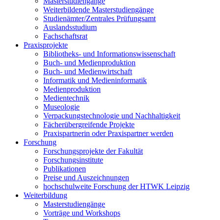
Masterstudiengänge
Weiterbildende Masterstudiengänge
Studienämter/Zentrales Prüfungsamt
Auslandsstudium
Fachschaftsrat
Praxisprojekte
Bibliotheks- und Informationswissenschaft
Buch- und Medienproduktion
Buch- und Medienwirtschaft
Informatik und Medieninformatik
Medienproduktion
Medientechnik
Museologie
Verpackungstechnologie und Nachhaltigkeit
Fächerübergreifende Projekte
Praxispartnerin oder Praxispartner werden
Forschung
Forschungsprojekte der Fakultät
Forschungsinstitute
Publikationen
Preise und Auszeichnungen
hochschulweite Forschung der HTWK Leipzig
Weiterbildung
Masterstudiengänge
Vorträge und Workshops