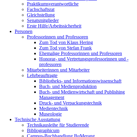
Praktikumsverantwortliche
Fachschaftsrat
Gleichstellung
Senatsmitglieder
Erste Hilfe/Arbeitssicherheit
Personen
Professorinnen und Professoren
Zum Tod von Klaus Hering
Zum Tod von Stefan Frank
Ehemalige Professorinnen und Professoren
Honorar- und Vertretungsprofessorinnen und -
professoren
Mitarbeiterinnen und Mitarbeiter
Lehrbeauftragte
Bibliotheks- und Informationswissenschaft
Buch- und Medienproduktion
Buch- und Medienwirtschaft und Publishing
Management
Druck- und Verpackungstechnik
Medientechnik
Museologie
Technische Ausstattung
Technikausleihe für Studierende
Bibliographicum
Campus-Buchhandlung BuMerang