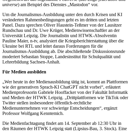
universe
)
am Beispiel des Dienstes „Mastodon“ vor.
Um die Journalismus-Ausbildung unter den durch Krisen und KI
veränderten Rahmenbedingungen geht es im dritten und letzten
Panel. Dazu sprechen Oliver Haustein-Teßmer von der Lausitzer
Rundschau und Dr. Uwe Krüger, Medienwissenschaftler an der
Universität Leipzig. Die Journalistin und HTWK-Absolventin
Pauline Maier, n-tv, analysiert die Kriegsberichterstattung über die
Ukraine bei RTL und leitet daraus Forderungen für die
Journalismus-Ausbildung ab. Die abschließende Diskussionsrunde
moderiert Sebastian Stoppe, Landesinstitut für Schulqualität und
Lehrerbildung Sachsen-Anhalt.
Für Medien ausbilden
„Wer heute in der Medienausbildung tätig ist, kommt an Plattformen
wie der generativen Sprach-KI ChatGPT nicht vorbei“, erläutert
Medienprofessorin Gabriele Hooffacker von der Fakultät Informatik
und Medien der HTWK Leipzig. „Drittplattformen wie TikTok oder
Twitter stellen insbesondere öffentlich-rechtliche
Medienunternehmen vor schwierige Entscheidungen“, ergänzt
Professor Wolfgang Kenntemich.
Die Medienfachtagung findet am 14. September ab 12:30 Uhr in
den Räumen der HTWK Leipzig statt (Lipsius-Bau, 3. Stock). Eine