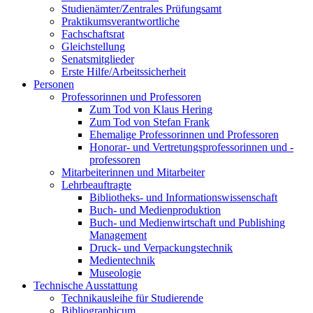
Studienämter/Zentrales Prüfungsamt
Praktikumsverantwortliche
Fachschaftsrat
Gleichstellung
Senatsmitglieder
Erste Hilfe/Arbeitssicherheit
Personen
Professorinnen und Professoren
Zum Tod von Klaus Hering
Zum Tod von Stefan Frank
Ehemalige Professorinnen und Professoren
Honorar- und Vertretungsprofessorinnen und -
professoren
Mitarbeiterinnen und Mitarbeiter
Lehrbeauftragte
Bibliotheks- und Informationswissenschaft
Buch- und Medienproduktion
Buch- und Medienwirtschaft und Publishing
Management
Druck- und Verpackungstechnik
Medientechnik
Museologie
Technische Ausstattung
Technikausleihe für Studierende
Bibliographicum