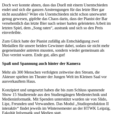
Doch wer konnte ahnen, dass das Duell mit einem Unentschieden
endet und sich die ganzen Anstrengungen für das letzte Bier gar
nicht auszahlen? Wäre ein Unentschieden nicht schon unerwartet
genug gewesen, gipfelte das Chaos darin, dass der Pianist der Bar
versehentlich das letzte Bier nach seiner harten geleisteten Arbeit im
letzten Spiel, dem „Song raten“, austrank und sich so den Preis
einverleibte.
Zum Glück hatte der Pianist zufällig als Entschädigung zwei
Medaillen für unsere beiden Gewinner dabei, sodass sie nicht mehr
gegeneinander antreten mussten, sondern wieder gemeinsam als
Duo vereint waren. Ende gut, alles gut!
Spaß und Spannung auch hinter der Kamera
Mehr als 300 Menschen verfolgten zeitweise den Stream, die
Akteure spielten im Theater der Jungen Welt im Kleinen Saal vor
ausverkauftem Haus.
Konzipiert und umgesetzt haben die bis zum Schluss spannende
Show 15 Studierende aus den Studiengängen Medientechnik und
Medieninformatik. Mit Spenden unterstützt wurden sie von Slido,
Lipz, Freunden und Verwandten. Das Modul „Studioproduktion II
interaktiv“ findet jeweils im Wintersemester an der HTWK Leipzig,
Fakultät Informatik und Medien statt.