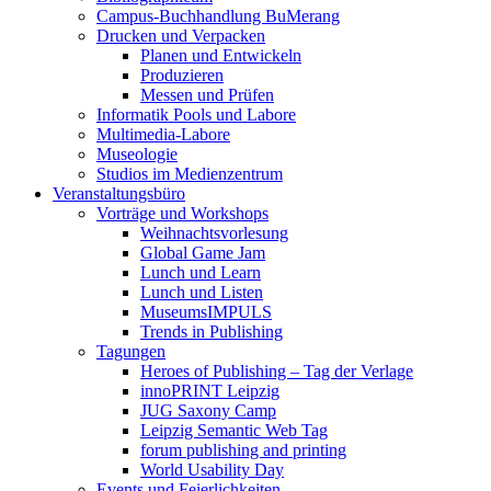
Campus-Buchhandlung BuMerang
Drucken und Verpacken
Planen und Entwickeln
Produzieren
Messen und Prüfen
Informatik Pools und Labore
Multimedia-Labore
Museologie
Studios im Medienzentrum
Veranstaltungsbüro
Vorträge und Workshops
Weihnachtsvorlesung
Global Game Jam
Lunch und Learn
Lunch und Listen
MuseumsIMPULS
Trends in Publishing
Tagungen
Heroes of Publishing – Tag der Verlage
innoPRINT Leipzig
JUG Saxony Camp
Leipzig Semantic Web Tag
forum publishing and printing
World Usability Day
Events und Feierlichkeiten