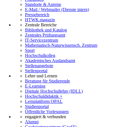
Standorte & Anreise
E-Mail / Webmailer (Dienste intern)
Pressebereich
HTWK.magazin
Zentrale Bereiche
Bibliothek und Katalog
Zentrales Prüfungsamt
IT-Servicezentrum
Mathematisch-Naturwissensch. Zentrum
Sport
Hochschulkolleg
Akademisches Auslandsamt
Stellenangebote
Stellenportal
Lehre und Lernen
Beratung für Studierende
E-Learning
Digitale Hochschullehre (IDLL)
Hochschuldidaktik +
Lernplattform OPAL
Studienportal
Öffentliche Vorlesungen
engagiert & verbunden
Alumni
Graduiertenzentrum (GradZ)