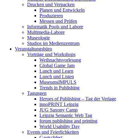
Drucken und Verpacken
Planen und Entwickeln
Produzieren
Messen und Prüfen
Informatik Pools und Labore
Multimedia-Labore
Museologie
Studios im Medienzentrum
Veranstaltungsbüro
Vorträge und Workshops
Weihnachtsvorlesung
Global Game Jam
Lunch und Learn
Lunch und Listen
MuseumsIMPULS
Trends in Publishing
Tagungen
Heroes of Publishing – Tag der Verlage
innoPRINT Leipzig
JUG Saxony Camp
Leipzig Semantic Web Tag
forum publishing and printing
World Usability Day
Events und Feierlichkeiten
Gautschfest