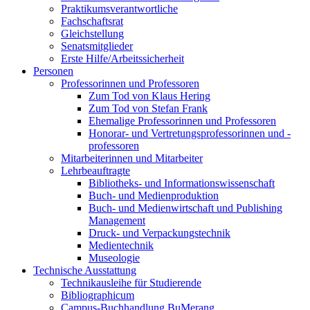
Praktikumsverantwortliche
Fachschaftsrat
Gleichstellung
Senatsmitglieder
Erste Hilfe/Arbeitssicherheit
Personen
Professorinnen und Professoren
Zum Tod von Klaus Hering
Zum Tod von Stefan Frank
Ehemalige Professorinnen und Professoren
Honorar- und Vertretungsprofessorinnen und -
professoren
Mitarbeiterinnen und Mitarbeiter
Lehrbeauftragte
Bibliotheks- und Informationswissenschaft
Buch- und Medienproduktion
Buch- und Medienwirtschaft und Publishing
Management
Druck- und Verpackungstechnik
Medientechnik
Museologie
Technische Ausstattung
Technikausleihe für Studierende
Bibliographicum
Campus-Buchhandlung BuMerang