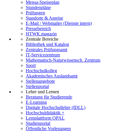
Mensa-Speiseplan
Stundenpläne
Prüfungen
Standorte & Anreise
E-Mail / Webmailer (Dienste intern)
Pressebereich
HTWK.magazin
Zentrale Bereiche
Bibliothek und Katalog
Zentrales Prüfungsamt
IT-Servicezentrum
Mathematisch-Naturwissensch. Zentrum
Sport
Hochschulkolleg
Akademisches Auslandsamt
Stellenangebote
Stellenportal
Lehre und Lernen
Beratung für Studierende
E-Learning
Digitale Hochschullehre (IDLL)
Hochschuldidaktik +
Lernplattform OPAL
Studienportal
Öffentliche Vorlesungen