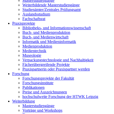
Masterstudiengänge
Weiterbildende Masterstudiengänge
Studienämter/Zentrales Prüfungsamt
Auslandsstudium
Fachschaftsrat
Praxisprojekte
Bibliotheks- und Informationswissenschaft
Buch- und Medienproduktion
Buch- und Medienwirtschaft
Informatik und Medieninformatik
Medienproduktion
Medientechnik
Museologie
Verpackungstechnologie und Nachhaltigkeit
Fächerübergreifende Projekte
Praxispartnerin oder Praxispartner werden
Forschung
Forschungsprojekte der Fakultät
Forschungsinstitute
Publikationen
Preise und Auszeichnungen
hochschulweite Forschung der HTWK Leipzig
Weiterbildung
Masterstudiengänge
Vorträge und Workshops