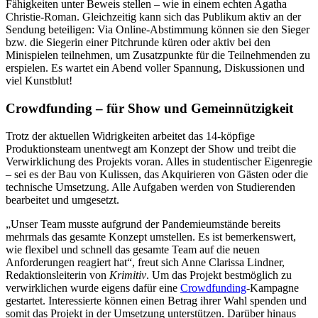
Fähigkeiten unter Beweis stellen – wie in einem echten Agatha
Christie-Roman. Gleichzeitig kann sich das Publikum aktiv an der
Sendung beteiligen: Via Online-Abstimmung können sie den Sieger
bzw. die Siegerin einer Pitchrunde küren oder aktiv bei den
Minispielen teilnehmen, um Zusatzpunkte für die Teilnehmenden zu
erspielen. Es wartet ein Abend voller Spannung, Diskussionen und
viel Kunstblut!
Crowdfunding – für Show und Gemeinnützigkeit
Trotz der aktuellen Widrigkeiten arbeitet das 14-köpfige
Produktionsteam unentwegt am Konzept der Show und treibt die
Verwirklichung des Projekts voran. Alles in studentischer Eigenregie
– sei es der Bau von Kulissen, das Akquirieren von Gästen oder die
technische Umsetzung. Alle Aufgaben werden von Studierenden
bearbeitet und umgesetzt.
„Unser Team musste aufgrund der Pandemieumstände bereits
mehrmals das gesamte Konzept umstellen. Es ist bemerkenswert,
wie flexibel und schnell das gesamte Team auf die neuen
Anforderungen reagiert hat“, freut sich Anne Clarissa Lindner,
Redaktionsleiterin von
Krimitiv
. Um das Projekt bestmöglich zu
verwirklichen wurde eigens dafür eine
Crowdfunding
-Kampagne
gestartet. Interessierte können einen Betrag ihrer Wahl spenden und
somit das Projekt in der Umsetzung unterstützen. Darüber hinaus