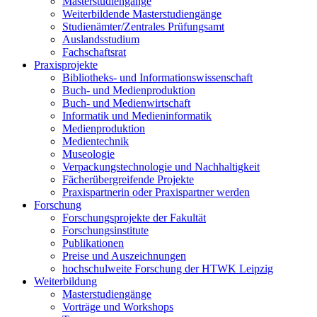
Masterstudiengänge
Weiterbildende Masterstudiengänge
Studienämter/Zentrales Prüfungsamt
Auslandsstudium
Fachschaftsrat
Praxisprojekte
Bibliotheks- und Informationswissenschaft
Buch- und Medienproduktion
Buch- und Medienwirtschaft
Informatik und Medieninformatik
Medienproduktion
Medientechnik
Museologie
Verpackungstechnologie und Nachhaltigkeit
Fächerübergreifende Projekte
Praxispartnerin oder Praxispartner werden
Forschung
Forschungsprojekte der Fakultät
Forschungsinstitute
Publikationen
Preise und Auszeichnungen
hochschulweite Forschung der HTWK Leipzig
Weiterbildung
Masterstudiengänge
Vorträge und Workshops