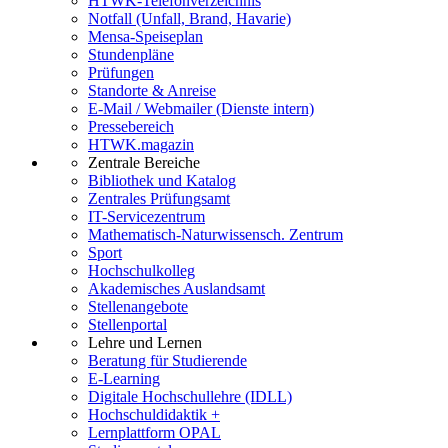
HTWK-Telefonverzeichnis
Notfall (Unfall, Brand, Havarie)
Mensa-Speiseplan
Stundenpläne
Prüfungen
Standorte & Anreise
E-Mail / Webmailer (Dienste intern)
Pressebereich
HTWK.magazin
Zentrale Bereiche
Bibliothek und Katalog
Zentrales Prüfungsamt
IT-Servicezentrum
Mathematisch-Naturwissensch. Zentrum
Sport
Hochschulkolleg
Akademisches Auslandsamt
Stellenangebote
Stellenportal
Lehre und Lernen
Beratung für Studierende
E-Learning
Digitale Hochschullehre (IDLL)
Hochschuldidaktik +
Lernplattform OPAL