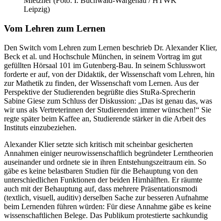
Mietzner (Foto: I. Buchwald-Wargenau / HTWK
Leipzig)
Vom Lehren zum Lernen
Den Switch vom Lehren zum Lernen beschrieb Dr. Alexander Klier,
Beck et al. und Hochschule München, in seinem Vortrag im gut
gefüllten Hörsaal 101 im Gutenberg-Bau. In seinem Schlusswort
forderte er auf, von der Didaktik, der Wissenschaft vom Lehren, hin
zur Mathetik zu finden, der Wissenschaft vom Lernen. Aus der
Perspektive der Studierenden begrüßte dies StuRa-Sprecherin
Sabine Giese zum Schluss der Diskussion: „Das ist genau das, was
wir uns als Vertreterinnen der Studierenden immer wünschen!“ Sie
regte später beim Kaffee an, Studierende stärker in die Arbeit des
Instituts einzubeziehen.
Alexander Klier setzte sich kritisch mit scheinbar gesicherten
Annahmen einiger neurowissenschaftlich begründeter Lerntheorien
auseinander und ordnete sie in ihren Entstehungszeitraum ein. So
gäbe es keine belastbaren Studien für die Behauptung von den
unterschiedlichen Funktionen der beiden Hirnhälften. Er räumte
auch mit der Behauptung auf, dass mehrere Präsentationsmodi
(textlich, visuell, auditiv) derselben Sache zur besseren Aufnahme
beim Lernenden führen würden: Für diese Annahme gäbe es keine
wissenschaftlichen Belege. Das Publikum protestierte sachkundig