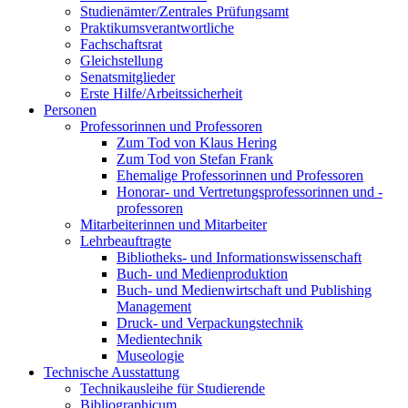
Studienämter/Zentrales Prüfungsamt
Praktikumsverantwortliche
Fachschaftsrat
Gleichstellung
Senatsmitglieder
Erste Hilfe/Arbeitssicherheit
Personen
Professorinnen und Professoren
Zum Tod von Klaus Hering
Zum Tod von Stefan Frank
Ehemalige Professorinnen und Professoren
Honorar- und Vertretungsprofessorinnen und -
professoren
Mitarbeiterinnen und Mitarbeiter
Lehrbeauftragte
Bibliotheks- und Informationswissenschaft
Buch- und Medienproduktion
Buch- und Medienwirtschaft und Publishing
Management
Druck- und Verpackungstechnik
Medientechnik
Museologie
Technische Ausstattung
Technikausleihe für Studierende
Bibliographicum