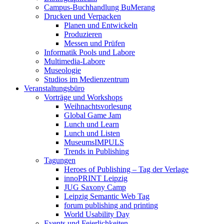
Campus-Buchhandlung BuMerang
Drucken und Verpacken
Planen und Entwickeln
Produzieren
Messen und Prüfen
Informatik Pools und Labore
Multimedia-Labore
Museologie
Studios im Medienzentrum
Veranstaltungsbüro
Vorträge und Workshops
Weihnachtsvorlesung
Global Game Jam
Lunch und Learn
Lunch und Listen
MuseumsIMPULS
Trends in Publishing
Tagungen
Heroes of Publishing – Tag der Verlage
innoPRINT Leipzig
JUG Saxony Camp
Leipzig Semantic Web Tag
forum publishing and printing
World Usability Day
Events und Feierlichkeiten