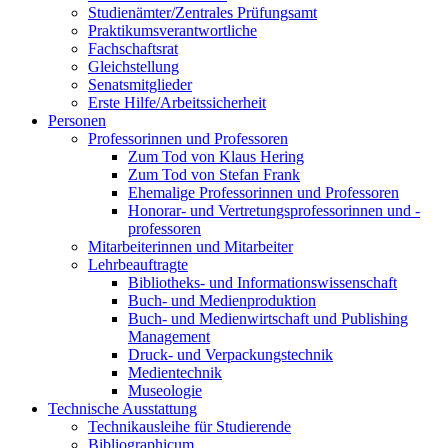
Studienämter/Zentrales Prüfungsamt
Praktikumsverantwortliche
Fachschaftsrat
Gleichstellung
Senatsmitglieder
Erste Hilfe/Arbeitssicherheit
Personen
Professorinnen und Professoren
Zum Tod von Klaus Hering
Zum Tod von Stefan Frank
Ehemalige Professorinnen und Professoren
Honorar- und Vertretungsprofessorinnen und -
professoren
Mitarbeiterinnen und Mitarbeiter
Lehrbeauftragte
Bibliotheks- und Informationswissenschaft
Buch- und Medienproduktion
Buch- und Medienwirtschaft und Publishing
Management
Druck- und Verpackungstechnik
Medientechnik
Museologie
Technische Ausstattung
Technikausleihe für Studierende
Bibliographicum