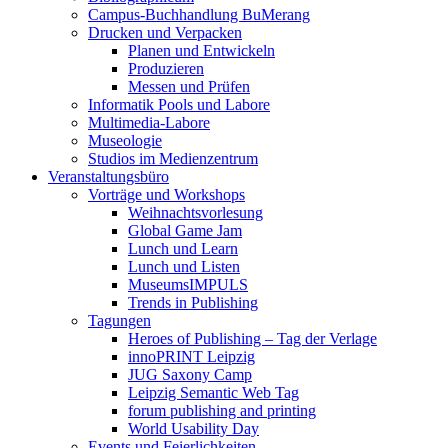
Campus-Buchhandlung BuMerang
Drucken und Verpacken
Planen und Entwickeln
Produzieren
Messen und Prüfen
Informatik Pools und Labore
Multimedia-Labore
Museologie
Studios im Medienzentrum
Veranstaltungsbüro
Vorträge und Workshops
Weihnachtsvorlesung
Global Game Jam
Lunch und Learn
Lunch und Listen
MuseumsIMPULS
Trends in Publishing
Tagungen
Heroes of Publishing – Tag der Verlage
innoPRINT Leipzig
JUG Saxony Camp
Leipzig Semantic Web Tag
forum publishing and printing
World Usability Day
Events und Feierlichkeiten