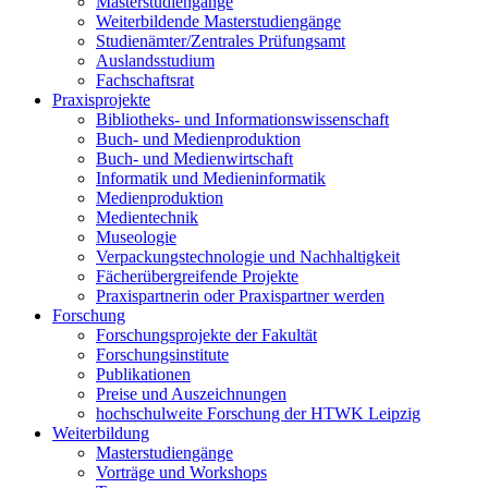
Masterstudiengänge
Weiterbildende Masterstudiengänge
Studienämter/Zentrales Prüfungsamt
Auslandsstudium
Fachschaftsrat
Praxisprojekte
Bibliotheks- und Informationswissenschaft
Buch- und Medienproduktion
Buch- und Medienwirtschaft
Informatik und Medieninformatik
Medienproduktion
Medientechnik
Museologie
Verpackungstechnologie und Nachhaltigkeit
Fächerübergreifende Projekte
Praxispartnerin oder Praxispartner werden
Forschung
Forschungsprojekte der Fakultät
Forschungsinstitute
Publikationen
Preise und Auszeichnungen
hochschulweite Forschung der HTWK Leipzig
Weiterbildung
Masterstudiengänge
Vorträge und Workshops