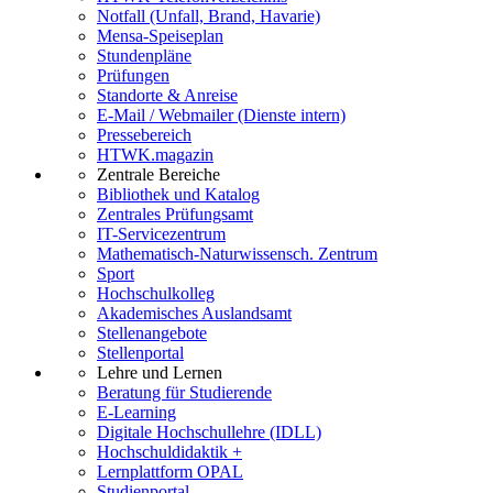
Notfall (Unfall, Brand, Havarie)
Mensa-Speiseplan
Stundenpläne
Prüfungen
Standorte & Anreise
E-Mail / Webmailer (Dienste intern)
Pressebereich
HTWK.magazin
Zentrale Bereiche
Bibliothek und Katalog
Zentrales Prüfungsamt
IT-Servicezentrum
Mathematisch-Naturwissensch. Zentrum
Sport
Hochschulkolleg
Akademisches Auslandsamt
Stellenangebote
Stellenportal
Lehre und Lernen
Beratung für Studierende
E-Learning
Digitale Hochschullehre (IDLL)
Hochschuldidaktik +
Lernplattform OPAL
Studienportal