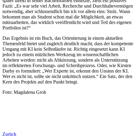
später direkt in seiner Bachelorarbeit einsetzte, zieht ein positives
Fazit: „Es war sehr viel Arbeit, Recherche und Durchhaltevermögen
notwendig, aber schlussendlich bin ich vor allem eins: Stolz. Wann
bekommt man als Student schon mal die Möglichkeit, an etwas
mitzuarbeiten, das wirklich veröffentlicht wird und Teil des eigenen
Portfolios ist?“
Das Ergebnis ist ein Buch, das Orientierung in einem aktuellen
Themenfeld bietet und zugleich deutlich macht, dass der kompetente
Umgang mit KI kein Selbstläufer ist. Richtig eingesetzt kann KI
jedoch zu einem nützlichen Werkzeug im wissenschaftlichen
Arbeiten werden: nicht als Abkürzung, sondern als Unterstützung
im reflektierten Forschungs- und Schreibprozess. Oder, wie Kirsten
Darby es formuliert: „Wer Experte ist, erkennt den Unsinn der KI.
Wer es nicht ist, sollte sie nicht unkritisch nutzen.“ Ein Satz, der den
Kern des Projekts auf den Punkt bringt.
Foto: Magdalena Groh
Zurück