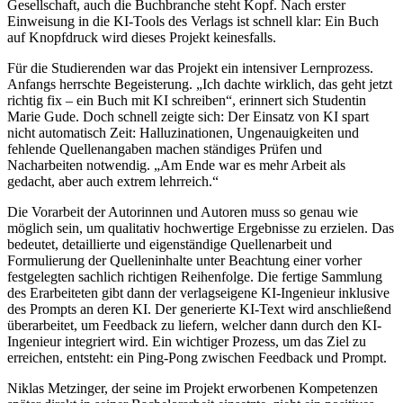
Gesellschaft, auch die Buchbranche steht Kopf. Nach erster
Einweisung in die KI-Tools des Verlags ist schnell klar: Ein Buch
auf Knopfdruck wird dieses Projekt keinesfalls.
Für die Studierenden war das Projekt ein intensiver Lernprozess.
Anfangs herrschte Begeisterung. „Ich dachte wirklich, das geht jetzt
richtig fix – ein Buch mit KI schreiben“, erinnert sich Studentin
Marie Gude. Doch schnell zeigte sich: Der Einsatz von KI spart
nicht automatisch Zeit: Halluzinationen, Ungenauigkeiten und
fehlende Quellenangaben machen ständiges Prüfen und
Nacharbeiten notwendig. „Am Ende war es mehr Arbeit als
gedacht, aber auch extrem lehrreich.“
Die Vorarbeit der Autorinnen und Autoren muss so genau wie
möglich sein, um qualitativ hochwertige Ergebnisse zu erzielen. Das
bedeutet, detaillierte und eigenständige Quellenarbeit und
Formulierung der Quelleninhalte unter Beachtung einer vorher
festgelegten sachlich richtigen Reihenfolge. Die fertige Sammlung
des Erarbeiteten gibt dann der verlagseigene KI-Ingenieur inklusive
des Prompts an deren KI. Der generierte KI-Text wird anschließend
überarbeitet, um Feedback zu liefern, welcher dann durch den KI-
Ingenieur integriert wird. Ein wichtiger Prozess, um das Ziel zu
erreichen, entsteht: ein Ping-Pong zwischen Feedback und Prompt.
Niklas Metzinger, der seine im Projekt erworbenen Kompetenzen