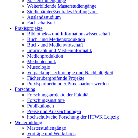
Masterstudiengänge
Weiterbildende Masterstudiengänge
Studienämter/Zentrales Prüfungsamt
Auslandsstudium
Fachschaftsrat
Praxisprojekte
Bibliotheks- und Informationswissenschaft
Buch- und Medienproduktion
Buch- und Medienwirtschaft
Informatik und Medieninformatik
Medienproduktion
Medientechnik
Museologie
Verpackungstechnologie und Nachhaltigkeit
Fächerübergreifende Projekte
Praxispartnerin oder Praxispartner werden
Forschung
Forschungsprojekte der Fakultät
Forschungsinstitute
Publikationen
Preise und Auszeichnungen
hochschulweite Forschung der HTWK Leipzig
Weiterbildung
Masterstudiengänge
Vorträge und Workshops