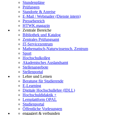
Stundenpläne
Prüfungen
Standorte & Anreise
E-Mail / Webmailer (Dienste intern)
Pressebereich
HTWK.magazin
Zentrale Bereiche
Bibliothek und Katalog
Zentrales Prüfungsamt
IT-Servicezentrum
Mathematisch-Naturwissensch. Zentrum
Sport
Hochschulkolleg
Akademisches Auslandsamt
Stellenangebote
Stellenportal
Lehre und Lernen
Beratung für Studierende
E-Learning
Digitale Hochschullehre (IDLL)
Hochschuldidaktik +
Lernplattform OPAL
Studienportal
Öffentliche Vorlesungen
engagiert & verbunden