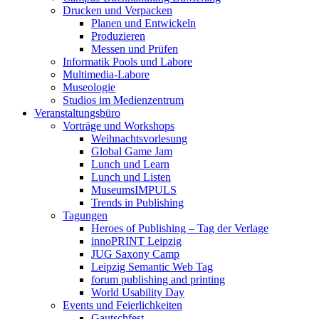
Drucken und Verpacken
Planen und Entwickeln
Produzieren
Messen und Prüfen
Informatik Pools und Labore
Multimedia-Labore
Museologie
Studios im Medienzentrum
Veranstaltungsbüro
Vorträge und Workshops
Weihnachtsvorlesung
Global Game Jam
Lunch und Learn
Lunch und Listen
MuseumsIMPULS
Trends in Publishing
Tagungen
Heroes of Publishing – Tag der Verlage
innoPRINT Leipzig
JUG Saxony Camp
Leipzig Semantic Web Tag
forum publishing and printing
World Usability Day
Events und Feierlichkeiten
Gautschfest