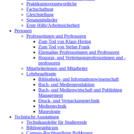
Praktikumsverantwortliche
Fachschaftsrat
Gleichstellung
Senatsmitglieder
Erste Hilfe/Arbeitssicherheit
Personen
Professorinnen und Professoren
Zum Tod von Klaus Hering
Zum Tod von Stefan Frank
Ehemalige Professorinnen und Professoren
Honorar- und Vertretungsprofessorinnen und -
professoren
Mitarbeiterinnen und Mitarbeiter
Lehrbeauftragte
Bibliotheks- und Informationswissenschaft
Buch- und Medienproduktion
Buch- und Medienwirtschaft und Publishing
Management
Druck- und Verpackungstechnik
Medientechnik
Museologie
Technische Ausstattung
Technikausleihe für Studierende
Bibliographicum
Campus-Buchhandlung BuMerang