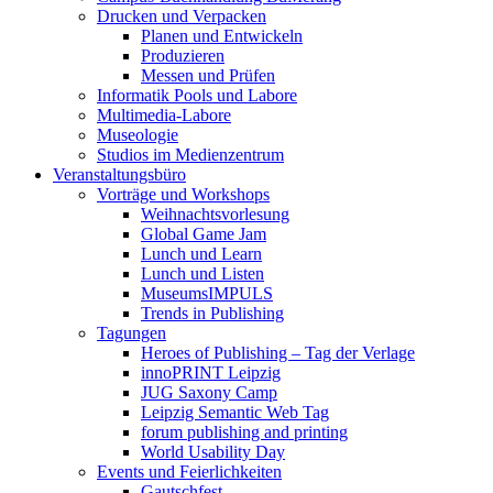
Drucken und Verpacken
Planen und Entwickeln
Produzieren
Messen und Prüfen
Informatik Pools und Labore
Multimedia-Labore
Museologie
Studios im Medienzentrum
Veranstaltungsbüro
Vorträge und Workshops
Weihnachtsvorlesung
Global Game Jam
Lunch und Learn
Lunch und Listen
MuseumsIMPULS
Trends in Publishing
Tagungen
Heroes of Publishing – Tag der Verlage
innoPRINT Leipzig
JUG Saxony Camp
Leipzig Semantic Web Tag
forum publishing and printing
World Usability Day
Events und Feierlichkeiten
Gautschfest