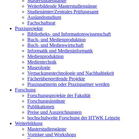
Masterstudiengänge
Weiterbildende Masterstudiengänge
Studienämter/Zentrales Prüfungsamt
Auslandsstudium
Fachschaftsrat
Praxisprojekte
Bibliotheks- und Informationswissenschaft
Buch- und Medienproduktion
Buch- und Medienwirtschaft
Informatik und Medieninformatik
Medienproduktion
Medientechnik
Museologie
Verpackungstechnologie und Nachhaltigkeit
Fächerübergreifende Projekte
Praxispartnerin oder Praxispartner werden
Forschung
Forschungsprojekte der Fakultät
Forschungsinstitute
Publikationen
Preise und Auszeichnungen
hochschulweite Forschung der HTWK Leipzig
Weiterbildung
Masterstudiengänge
Vorträge und Workshops