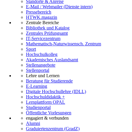
Standorte & Anreise
E-Mail / Webmailer (Dienste intern)
Pressebereich
HTWK.magazin
Zentrale Bereiche
Bibliothek und Katalog
Zentrales Prüfungsamt
IT-Servicezentrum
Mathematisch-Naturwissensch. Zentrum
Sport
Hochschulkolleg
Akademisches Auslandsamt
Stellenangebote
Stellenportal
Lehre und Lernen
Beratung für Studierende
E-Learning
Digitale Hochschullehre (IDLL)
Hochschuldidaktik +
Lernplattform OPAL
Studienportal
Öffentliche Vorlesungen
engagiert & verbunden
Alumni
Graduiertenzentrum (GradZ)