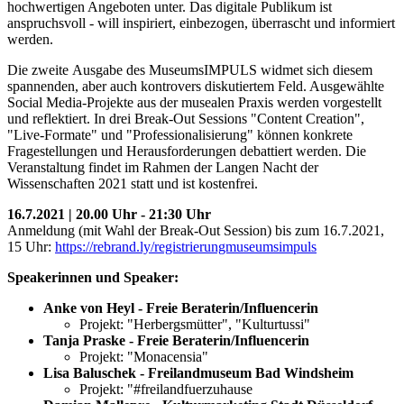
hochwertigen Angeboten unter. Das digitale Publikum ist
anspruchsvoll - will inspiriert, einbezogen, überrascht und informiert
werden.
Die zweite Ausgabe des MuseumsIMPULS widmet sich diesem
spannenden, aber auch kontrovers diskutiertem Feld. Ausgewählte
Social Media-Projekte aus der musealen Praxis werden vorgestellt
und reflektiert. In drei Break-Out Sessions "Content Creation",
"Live-Formate" und "Professionalisierung" können konkrete
Fragestellungen und Herausforderungen debattiert werden. Die
Veranstaltung findet im Rahmen der Langen Nacht der
Wissenschaften 2021 statt und ist kostenfrei.
16.7.2021 | 20.00 Uhr - 21:30 Uhr
Anmeldung (mit Wahl der Break-Out Session) bis zum 16.7.2021,
15 Uhr:
https://rebrand.ly/registrierungmuseumsimpuls
Speakerinnen und Speaker:
Anke von Heyl - Freie Beraterin/Influencerin
Projekt: "Herbergsmütter", "Kulturtussi"
Tanja Praske - Freie Beraterin/Influencerin
Projekt: "Monacensia"
Lisa Baluschek - ​​​​​​​Freilandmuseum Bad Windsheim
Projekt: "#freilandfuerzuhause