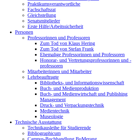
Praktikumsverantwortliche
Fachschaftsrat
Gleichstellung
Senatsmitglieder
Erste Hilfe/Arbeitssicherheit
Personen
Professorinnen und Professoren
Zum Tod von Klaus Hering
Zum Tod von Stefan Frank
Ehemalige Professorinnen und Professoren
Honorar- und Vertretungsprofessorinnen und -
professoren
Mitarbeiterinnen und Mitarbeiter
Lehrbeauftragte
Bibliotheks- und Informationswissenschaft
Buch- und Medienproduktion
Buch- und Medienwirtschaft und Publishing
Management
Druck- und Verpackungstechnik
Medientechnik
Museologie
Technische Ausstattung
Technikausleihe für Studierende
Bibliographicum
Campus-Buchhandlung BuMerang