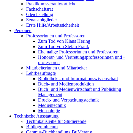
Praktikumsverantwortliche
Fachschaftsrat
Gleichstellung
Senatsmitglieder
Erste Hilfe/Arbeitssicherheit
Personen
Professorinnen und Professoren
Zum Tod von Klaus Hering
Zum Tod von Stefan Frank
Ehemalige Professorinnen und Professoren
Honorar- und Vertretungsprofessorinnen und -
professoren
Mitarbeiterinnen und Mitarbeiter
Lehrbeauftragte
Bibliotheks- und Informationswissenschaft
Buch- und Medienproduktion
Buch- und Medienwirtschaft und Publishing
Management
Druck- und Verpackungstechnik
Medientechnik
Museologie
Technische Ausstattung
Technikausleihe für Studierende
Bibliographicum
Campus-Buchhandlung BuMerang