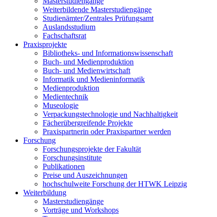
Masterstudiengänge
Weiterbildende Masterstudiengänge
Studienämter/Zentrales Prüfungsamt
Auslandsstudium
Fachschaftsrat
Praxisprojekte
Bibliotheks- und Informationswissenschaft
Buch- und Medienproduktion
Buch- und Medienwirtschaft
Informatik und Medieninformatik
Medienproduktion
Medientechnik
Museologie
Verpackungstechnologie und Nachhaltigkeit
Fächerübergreifende Projekte
Praxispartnerin oder Praxispartner werden
Forschung
Forschungsprojekte der Fakultät
Forschungsinstitute
Publikationen
Preise und Auszeichnungen
hochschulweite Forschung der HTWK Leipzig
Weiterbildung
Masterstudiengänge
Vorträge und Workshops