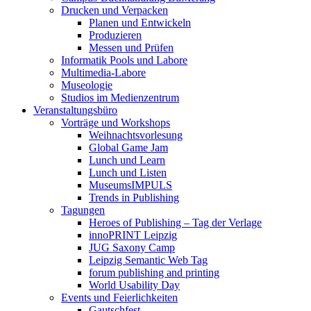
Drucken und Verpacken
Planen und Entwickeln
Produzieren
Messen und Prüfen
Informatik Pools und Labore
Multimedia-Labore
Museologie
Studios im Medienzentrum
Veranstaltungsbüro
Vorträge und Workshops
Weihnachtsvorlesung
Global Game Jam
Lunch und Learn
Lunch und Listen
MuseumsIMPULS
Trends in Publishing
Tagungen
Heroes of Publishing – Tag der Verlage
innoPRINT Leipzig
JUG Saxony Camp
Leipzig Semantic Web Tag
forum publishing and printing
World Usability Day
Events und Feierlichkeiten
Gautschfest