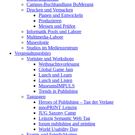
Campus-Buchhandlung BuMerang
Drucken und Verpacken
Planen und Entwickeln
Produzieren
Messen und Prüfen
Informatik Pools und Labore
Multimedia-Labore
Museologie
Studios im Medienzentrum
Veranstaltungsbüro
Vorträge und Workshops
Weihnachtsvorlesung
Global Game Jam
Lunch und Learn
Lunch und Listen
MuseumsIMPULS
Trends in Publishing
Tagungen
Heroes of Publishing – Tag der Verlage
innoPRINT Leipzig
JUG Saxony Camp
Leipzig Semantic Web Tag
forum publishing and printing
World Usability Day
Events und Feierlichkeiten