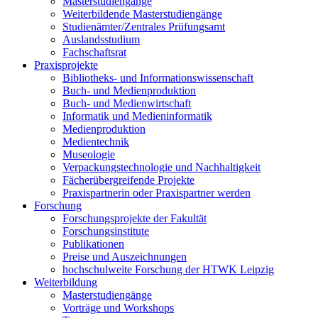
Masterstudiengänge
Weiterbildende Masterstudiengänge
Studienämter/Zentrales Prüfungsamt
Auslandsstudium
Fachschaftsrat
Praxisprojekte
Bibliotheks- und Informationswissenschaft
Buch- und Medienproduktion
Buch- und Medienwirtschaft
Informatik und Medieninformatik
Medienproduktion
Medientechnik
Museologie
Verpackungstechnologie und Nachhaltigkeit
Fächerübergreifende Projekte
Praxispartnerin oder Praxispartner werden
Forschung
Forschungsprojekte der Fakultät
Forschungsinstitute
Publikationen
Preise und Auszeichnungen
hochschulweite Forschung der HTWK Leipzig
Weiterbildung
Masterstudiengänge
Vorträge und Workshops