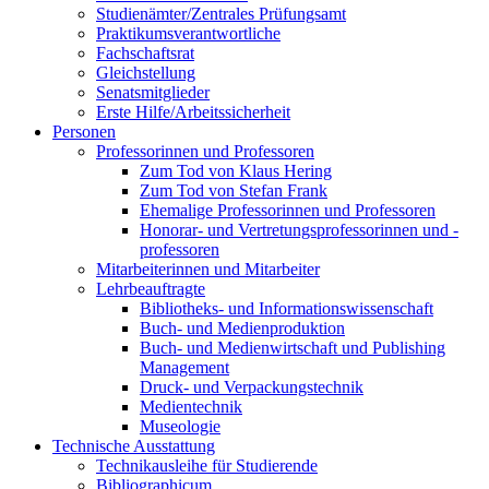
Studienämter/Zentrales Prüfungsamt
Praktikumsverantwortliche
Fachschaftsrat
Gleichstellung
Senatsmitglieder
Erste Hilfe/Arbeitssicherheit
Personen
Professorinnen und Professoren
Zum Tod von Klaus Hering
Zum Tod von Stefan Frank
Ehemalige Professorinnen und Professoren
Honorar- und Vertretungsprofessorinnen und -
professoren
Mitarbeiterinnen und Mitarbeiter
Lehrbeauftragte
Bibliotheks- und Informationswissenschaft
Buch- und Medienproduktion
Buch- und Medienwirtschaft und Publishing
Management
Druck- und Verpackungstechnik
Medientechnik
Museologie
Technische Ausstattung
Technikausleihe für Studierende
Bibliographicum