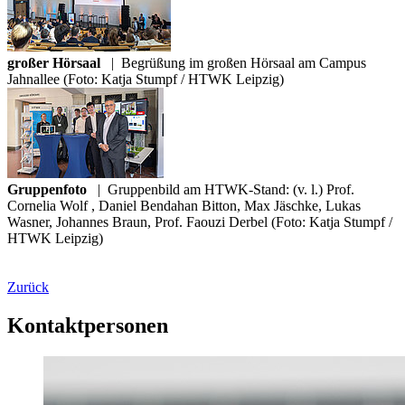
großer Hörsaal
|
Begrüßung im großen Hörsaal am Campus
Jahnallee (Foto: Katja Stumpf / HTWK Leipzig)
Gruppenfoto
|
Gruppenbild am HTWK-Stand: (v. l.) Prof.
Cornelia Wolf , Daniel Bendahan Bitton, Max Jäschke, Lukas
Wasner, Johannes Braun, Prof. Faouzi Derbel (Foto: Katja Stumpf /
HTWK Leipzig)
Zurück
Kontaktpersonen