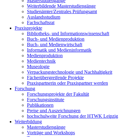
Masterstudiengänge
Weiterbildende Masterstudiengänge
Studienämter/Zentrales Prüfungsamt
Auslandsstudium
Fachschaftsrat
Praxisprojekte
Bibliotheks- und Informationswissenschaft
Buch- und Medienproduktion
Buch- und Medienwirtschaft
Informatik und Medieninformatik
Medienproduktion
Medientechnik
Museologie
Verpackungstechnologie und Nachhaltigkeit
Fächerübergreifende Projekte
Praxispartnerin oder Praxispartner werden
Forschung
Forschungsprojekte der Fakultät
Forschungsinstitute
Publikationen
Preise und Auszeichnungen
hochschulweite Forschung der HTWK Leipzig
Weiterbildung
Masterstudiengänge
Vorträge und Workshops