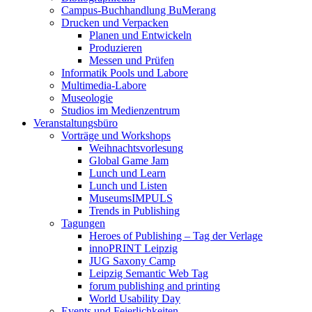
Campus-Buchhandlung BuMerang
Drucken und Verpacken
Planen und Entwickeln
Produzieren
Messen und Prüfen
Informatik Pools und Labore
Multimedia-Labore
Museologie
Studios im Medienzentrum
Veranstaltungsbüro
Vorträge und Workshops
Weihnachtsvorlesung
Global Game Jam
Lunch und Learn
Lunch und Listen
MuseumsIMPULS
Trends in Publishing
Tagungen
Heroes of Publishing – Tag der Verlage
innoPRINT Leipzig
JUG Saxony Camp
Leipzig Semantic Web Tag
forum publishing and printing
World Usability Day
Events und Feierlichkeiten