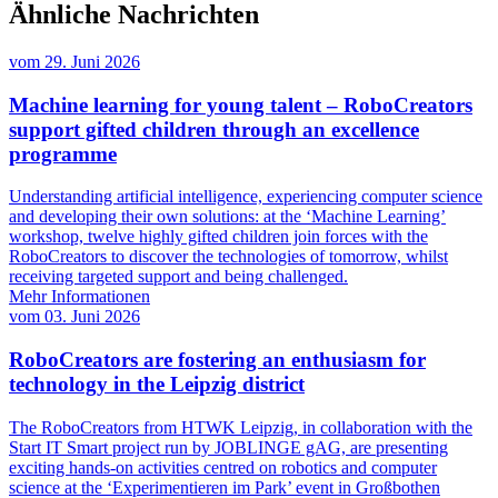
Ähnliche Nachrichten
vom
29. Juni 2026
Machine learning for young talent – RoboCreators
support gifted children through an excellence
programme
Understanding artificial intelligence, experiencing computer science
and developing their own solutions: at the ‘Machine Learning’
workshop, twelve highly gifted children join forces with the
RoboCreators to discover the technologies of tomorrow, whilst
receiving targeted support and being challenged.
Mehr Informationen
vom
03. Juni 2026
RoboCreators are fostering an enthusiasm for
technology in the Leipzig district
The RoboCreators from HTWK Leipzig, in collaboration with the
Start IT Smart project run by JOBLINGE gAG, are presenting
exciting hands-on activities centred on robotics and computer
science at the ‘Experimentieren im Park’ event in Großbothen