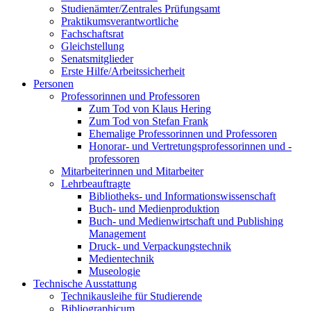
Studienämter/Zentrales Prüfungsamt
Praktikumsverantwortliche
Fachschaftsrat
Gleichstellung
Senatsmitglieder
Erste Hilfe/Arbeitssicherheit
Personen
Professorinnen und Professoren
Zum Tod von Klaus Hering
Zum Tod von Stefan Frank
Ehemalige Professorinnen und Professoren
Honorar- und Vertretungsprofessorinnen und -
professoren
Mitarbeiterinnen und Mitarbeiter
Lehrbeauftragte
Bibliotheks- und Informationswissenschaft
Buch- und Medienproduktion
Buch- und Medienwirtschaft und Publishing
Management
Druck- und Verpackungstechnik
Medientechnik
Museologie
Technische Ausstattung
Technikausleihe für Studierende
Bibliographicum