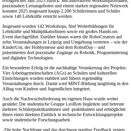
erfolgreiches Jahr 2025 zurück. Mit innovativen Workshopformaten,
praxisnahen Lernangeboten und einem starken regionalen Netzwerk
konnten 2025 insgesamt knapp 2.200 Schülerinnen und Schüler
sowie 140 Lehrkräfte erreicht werden.
Insgesamt wurden 142 Workshops, fünf Weiterbildungen für
Lehrkräfte und MulitplikatorInnen sowie ein großes Hands-on-
Event durchgeführt. Darüber hinaus waren die RoboCreators auf
zehn Veranstaltungen in Leipzig und Umgebung vertreten – wie der
KinderUni, der Hobbymesse und dem RobotDay – und
präsentierten dort praxisnahe Zugänge zu Robotik, Programmierung
und digitalen Technologien.
Ein besonderer Erfolg ist die nachhaltige Verankerung des Projekts:
Vier Arbeitsgemeinschaften (AGs) an Schulen und kulturellen
Einrichtungen wurden etabliert und führen regelmäßig
Veranstaltungen durch. Damit wird MINT-Bildung langfristig in den
Alltag von Kindern und Jugendlichen integriert.
Auch die Nachwuchsförderung im eigenen Haus wurde weiter
gestärkt: Die studentische Gruppe LeoBots begleitete und betreute
mehrere Schülerpraktikantinnen und -praktikanten und ermöglichte
ihnen einen direkten Einblick in technische Entwicklungsprojekte
sowie studentische Forschungsarbeit.
„Die hohe Nachfrage und das durchweg positive Feedback zeigen,