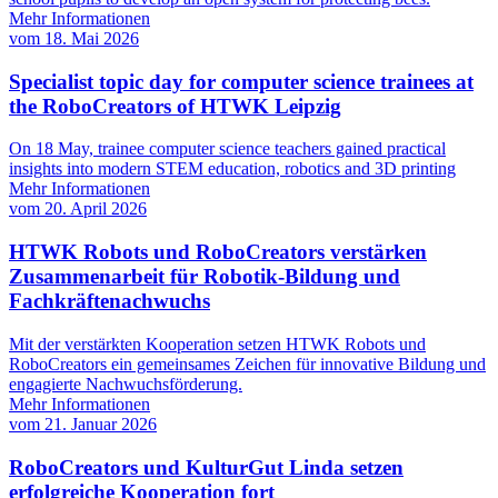
Mehr Informationen
vom
18. Mai 2026
Specialist topic day for computer science trainees at
the RoboCreators of HTWK Leipzig
On 18 May, trainee computer science teachers gained practical
insights into modern STEM education, robotics and 3D printing
Mehr Informationen
vom
20. April 2026
HTWK Robots und RoboCreators verstärken
Zusammenarbeit für Robotik-Bildung und
Fachkräftenachwuchs
Mit der verstärkten Kooperation setzen HTWK Robots und
RoboCreators ein gemeinsames Zeichen für innovative Bildung und
engagierte Nachwuchsförderung.
Mehr Informationen
vom
21. Januar 2026
RoboCreators und KulturGut Linda setzen
erfolgreiche Kooperation fort