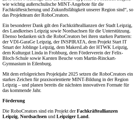
wie wichtig außerschulische MINT-Angebote für die
Fachkräftesicherung und Zukunftsfähigkeit unserer Region sind“, so
das Projektteam der RoboCreators.
Ein besonderer Dank gilt den Fachkräfteallianzen der Stadt Leipzig,
des Landkreises Leipzig sowie Nordsachsen für die Unterstützung.
Ebenso bedanken sich die RoboCreators bei ihren starken Partnern:
der VDI-GaraGe Leipzig, der INSPIRATA, dem Projekt Start IT
Smart der Joblinge Leipzig, dem MakersLab der HTWK Leipzig,
dem Kulturgut Linda in Frohburg, dem Förderverein der Felix-
Bloch-Schule sowie Karsten Beuche vom Martin-Rinckart-
Gymnasium in Eilenburg.
Mit dem erfolgreichen Projektjahr 2025 setzen die RoboCreators ein
starkes Zeichen für praxisorientierte MINT-Bildung in der Region
Leipzig – und planen bereits die nächsten innovativen Formate für
das kommende Jahr.
Förderung
Die RoboCreators sind ein Projekt der
Fachkräfteallianzen
Leipzig
,
Nordsachsen
und
Leipziger Land
.