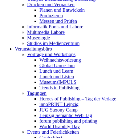
Drucken und Verpacken
Planen und Entwickeln
Produzieren
Messen und Prüfen
Informatik Pools und Labore
Multimedia-Labore
Museologie
Studios im Medienzentrum
Veranstaltungsbüro
Vorträge und Workshops
Weihnachtsvorlesung
Global Game Jam
Lunch und Learn
Lunch und Listen
MuseumsIMPULS
Trends in Publishing
Tagungen
Heroes of Publishing – Tag der Verlage
innoPRINT Leipzig
JUG Saxony Camp
Leipzig Semantic Web Tag
forum publishing and printing
World Usability Day
Events und Feierlichkeiten
Gautschfest