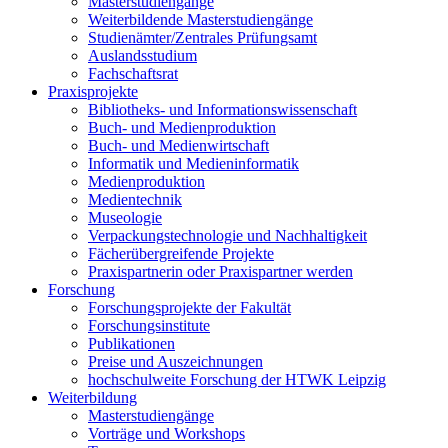
Masterstudiengänge
Weiterbildende Masterstudiengänge
Studienämter/Zentrales Prüfungsamt
Auslandsstudium
Fachschaftsrat
Praxisprojekte
Bibliotheks- und Informationswissenschaft
Buch- und Medienproduktion
Buch- und Medienwirtschaft
Informatik und Medieninformatik
Medienproduktion
Medientechnik
Museologie
Verpackungstechnologie und Nachhaltigkeit
Fächerübergreifende Projekte
Praxispartnerin oder Praxispartner werden
Forschung
Forschungsprojekte der Fakultät
Forschungsinstitute
Publikationen
Preise und Auszeichnungen
hochschulweite Forschung der HTWK Leipzig
Weiterbildung
Masterstudiengänge
Vorträge und Workshops