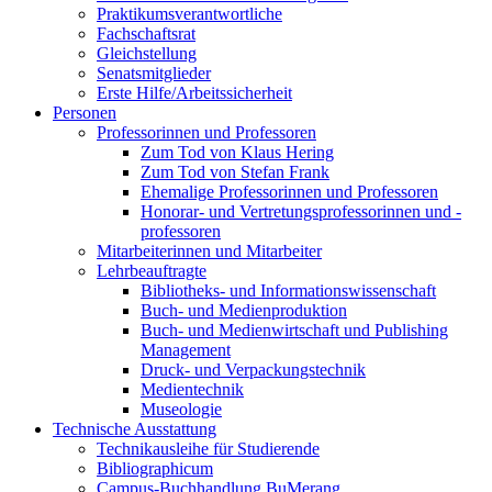
Praktikumsverantwortliche
Fachschaftsrat
Gleichstellung
Senatsmitglieder
Erste Hilfe/Arbeitssicherheit
Personen
Professorinnen und Professoren
Zum Tod von Klaus Hering
Zum Tod von Stefan Frank
Ehemalige Professorinnen und Professoren
Honorar- und Vertretungsprofessorinnen und -
professoren
Mitarbeiterinnen und Mitarbeiter
Lehrbeauftragte
Bibliotheks- und Informationswissenschaft
Buch- und Medienproduktion
Buch- und Medienwirtschaft und Publishing
Management
Druck- und Verpackungstechnik
Medientechnik
Museologie
Technische Ausstattung
Technikausleihe für Studierende
Bibliographicum
Campus-Buchhandlung BuMerang