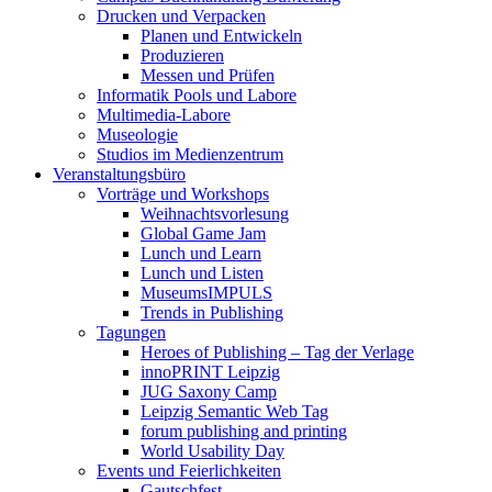
Drucken und Verpacken
Planen und Entwickeln
Produzieren
Messen und Prüfen
Informatik Pools und Labore
Multimedia-Labore
Museologie
Studios im Medienzentrum
Veranstaltungsbüro
Vorträge und Workshops
Weihnachtsvorlesung
Global Game Jam
Lunch und Learn
Lunch und Listen
MuseumsIMPULS
Trends in Publishing
Tagungen
Heroes of Publishing – Tag der Verlage
innoPRINT Leipzig
JUG Saxony Camp
Leipzig Semantic Web Tag
forum publishing and printing
World Usability Day
Events und Feierlichkeiten
Gautschfest