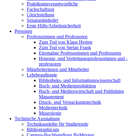
Praktikumsverantwortliche
Fachschaftsrat
Gleichstellung
Senatsmitglieder
Erste Hilfe/Arbeitssicherheit
Personen
Professorinnen und Professoren
Zum Tod von Klaus Hering
Zum Tod von Stefan Frank
Ehemalige Professorinnen und Professoren
Honorar- und Vertretungsprofessorinnen und -
professoren
Mitarbeiterinnen und Mitarbeiter
Lehrbeauftragte
Bibliotheks- und Informationswissenschaft
Buch- und Medienproduktion
Buch- und Medienwirtschaft und Publishing
Management
Druck- und Verpackungstechnik
Medientechnik
Museologie
Technische Ausstattung
Technikausleihe für Studierende
Bibliographicum
Campus-Buchhandlung BuMerang