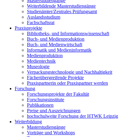
Masterstudiengänge
Weiterbildende Masterstudiengänge
Studienämter/Zentrales Prüfungsamt
Auslandsstudium
Fachschaftsrat
Praxisprojekte
Bibliotheks- und Informationswissenschaft
Buch- und Medienproduktion
Buch- und Medienwirtschaft
Informatik und Medieninformatik
Medienproduktion
Medientechnik
Museologie
Verpackungstechnologie und Nachhaltigkeit
Fächerübergreifende Projekte
Praxispartnerin oder Praxispartner werden
Forschung
Forschungsprojekte der Fakultät
Forschungsinstitute
Publikationen
Preise und Auszeichnungen
hochschulweite Forschung der HTWK Leipzig
Weiterbildung
Masterstudiengänge
Vorträge und Workshops