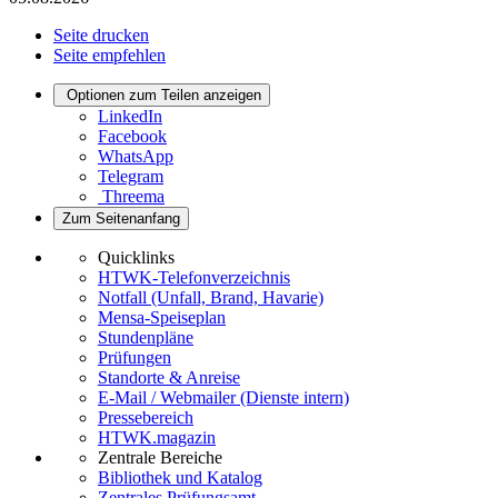
Seite drucken
Seite empfehlen
Optionen zum Teilen anzeigen
LinkedIn
Facebook
WhatsApp
Telegram
Threema
Zum Seitenanfang
Quicklinks
HTWK-Telefonverzeichnis
Notfall (Unfall, Brand, Havarie)
Mensa-Speiseplan
Stundenpläne
Prüfungen
Standorte & Anreise
E-Mail / Webmailer (Dienste intern)
Pressebereich
HTWK.magazin
Zentrale Bereiche
Bibliothek und Katalog
Zentrales Prüfungsamt