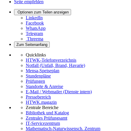
Seite empfehlen
Optionen zum Teilen anzeigen
LinkedIn
Facebook
WhatsApp
Telegram
Threema
Zum Seitenanfang
Quicklinks
HTWK-Telefonverzeichnis
Notfall (Unfall, Brand, Havarie)
Mensa-Speiseplan
Stundenpläne
Prüfungen
Standorte & Anreise
E-Mail / Webmailer (Dienste intern)
Pressebereich
HTWK.magazin
Zentrale Bereiche
Bibliothek und Katalog
Zentrales Prüfungsamt
IT-Servicezentrum
Mathematisch-Naturwissensch. Zentrum