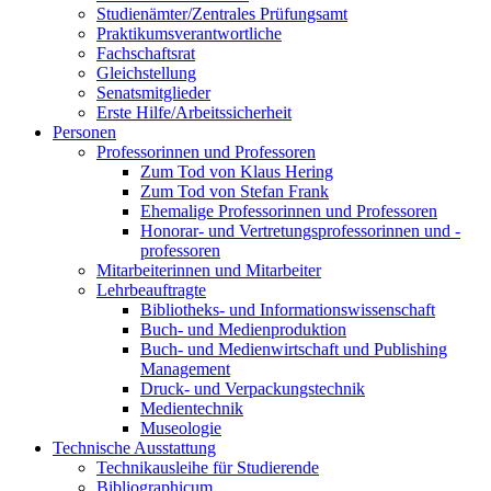
Studienämter/Zentrales Prüfungsamt
Praktikumsverantwortliche
Fachschaftsrat
Gleichstellung
Senatsmitglieder
Erste Hilfe/Arbeitssicherheit
Personen
Professorinnen und Professoren
Zum Tod von Klaus Hering
Zum Tod von Stefan Frank
Ehemalige Professorinnen und Professoren
Honorar- und Vertretungsprofessorinnen und -
professoren
Mitarbeiterinnen und Mitarbeiter
Lehrbeauftragte
Bibliotheks- und Informationswissenschaft
Buch- und Medienproduktion
Buch- und Medienwirtschaft und Publishing
Management
Druck- und Verpackungstechnik
Medientechnik
Museologie
Technische Ausstattung
Technikausleihe für Studierende
Bibliographicum