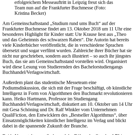
erfolgreichem Messeauftritt in Leipzig freut sich das
Team nun auf die Frankfurter Buchmesse (Foto:
Kristina Becker)
Am Gemeinschaftsstand „Studium rund ums Buch“ auf der
Frankfurter Buchmesse findet am 13. Oktober 2018 um 11 Uhr eine
besonderes Highlight für Kinder statt: Ute Krause liest aus „Theo
und das Geheimnis des schwarzen Raben“. Die Autorin hat bereits
viele Kinderbücher veröffentlicht, die in verschiedene Sprachen
übersetzt und sogar verfilmt wurden. Zahlreiche ihrer Bücher hat sie
nicht nur geschrieben, sondern auch illustriert – so auch ihr jüngstes
Buch, das sie am Gemeinschaftsstand vorstellen wird. Organisiert
wird diese Lesung von Studierenden des Bachelorstudiengangs
Buchhandel/Verlagswirtschaft.
Außerdem plant das studentische Messeteam eine
Podiumsdiskussion, die sich mit der Frage beschäftigt, ob künstliche
Intelligenz in Form von Algorithmen den Buchmarkt revolutionieren
kann. Heiko Hartmann, Professor im Studiengang
Buchhandel/Verlagswirtschaft, diskutiert am 10. Oktober um 14 Uhr
mit Gesa Schöning und Dr. Ralf Winkler vom Unternehmen
QualiFiction, den Entwicklern des „Bestseller Algorithmus“, über
Einsatzmöglichkeiten künstlicher Intelligenz im Verlag und blickt
dabei in die spannende Zukunft der Branche.