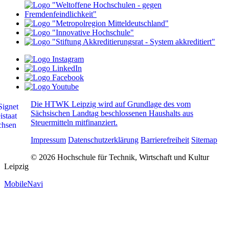
Die HTWK Leipzig wird auf Grundlage des vom
Sächsischen Landtag beschlossenen Haushalts aus
Steuermitteln mitfinanziert.
Impressum
Datenschutzerklärung
Barrierefreiheit
Sitemap
© 2026 Hochschule für Technik, Wirtschaft und Kultur
Leipzig
MobileNavi