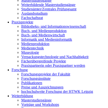
Masterstudiengänge
Weiterbildende Masterstudiengänge
Studienämter/Zentrales Prüfungsamt
Auslandsstudium
Fachschaftsrat
Praxisprojekte
Bibliotheks- und Informationswissenschaft
Buch- und Medienproduktion
Buch- und Medienwirtschaft
Informatik und Medieninformatik
Medienproduktion
Medientechnik
Museologie
Verpackungstechnologie und Nachhaltigkeit
Fächerübergreifende Projekte
Praxispartnerin oder Praxispartner werden
Forschung
Forschungsprojekte der Fakultät
Forschungsinstitute
Publikationen
Preise und Auszeichnungen
hochschulweite Forschung der HTWK Leipzig
Weiterbildung
Masterstudiengänge
Vorträge und Workshops