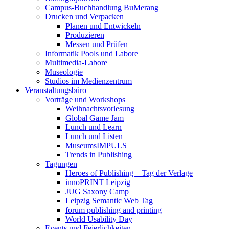
Campus-Buchhandlung BuMerang
Drucken und Verpacken
Planen und Entwickeln
Produzieren
Messen und Prüfen
Informatik Pools und Labore
Multimedia-Labore
Museologie
Studios im Medienzentrum
Veranstaltungsbüro
Vorträge und Workshops
Weihnachtsvorlesung
Global Game Jam
Lunch und Learn
Lunch und Listen
MuseumsIMPULS
Trends in Publishing
Tagungen
Heroes of Publishing – Tag der Verlage
innoPRINT Leipzig
JUG Saxony Camp
Leipzig Semantic Web Tag
forum publishing and printing
World Usability Day
Events und Feierlichkeiten