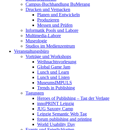
Campus-Buchhandlung BuMerang
Drucken und Verpacken
Planen und Entwickeln
Produzieren
Messen und Prüfen
Informatik Pools und Labore
Multimedia-Labore
Museologie
Studios im Medienzentrum
Veranstaltungsbüro
Vorträge und Workshops
Weihnachtsvorlesung
Global Game Jam
Lunch und Learn
Lunch und Listen
MuseumsIMPULS
Trends in Publishing
Tagungen
Heroes of Publishing – Tag der Verlage
innoPRINT Leipzig
JUG Saxony Camp
Leipzig Semantic Web Tag
forum publishing and printing
World Usability Day
Events und Feierlichkeiten