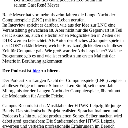
seinem Gast René Meyer
René Meyer hat vor mehr als zehn Jahren die Lange Nacht der
Computerspiele (LNC) mit ins Leben gerufen.
Im Interview spricht er darüber, wie aus der Idee zur LNC eine
Veranstaltung gewachsen ist. Aber nicht nur die Gegenwart ist Teil
der Diskussion, auch die technischen Möglichkeiten in Zeiten der
DDR werden beleuchtet. Als Autor des Buches „Computerspiele in
der DDR“ erklärt Meyer, welche Einsatzmöglichkeiten es in dieser
Zeit für Computer gab. Wie groß war der Arbeitsspeicher? Welche
Programme gab es und wie ist er selbst zum ersten Mal mit der
Materie in Berührung gekommen
Der Podcast ist
hier
zu hören.
Der Podcast zur Langen Nacht der Computerspiele (LNC) zeigt sich
ab dieser Folge mit neuer Stimme – Leo Strahl, seit einem Jahr
Mitorganisator der Langen Nacht der Computerspiele, übernimmt
die Moderation für Amelie Feicke.
Campus Records ist das Musiklabel der HTWK Leipzig für junge
Bands. Das studentische Projekt realisiert Sprachaufnahmen und
Podcasts bis hin zu selbst produzierten Songs. Selber machen wird
dabei groß geschrieben: Die Studierenden der HTWK Leipzig
erwerben und vertiefen professionelle Erfahrungen im Bereich