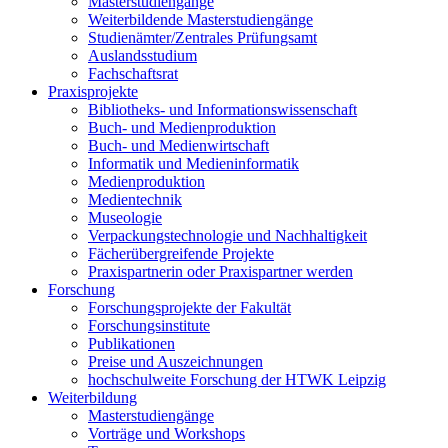
Masterstudiengänge
Weiterbildende Masterstudiengänge
Studienämter/Zentrales Prüfungsamt
Auslandsstudium
Fachschaftsrat
Praxisprojekte
Bibliotheks- und Informationswissenschaft
Buch- und Medienproduktion
Buch- und Medienwirtschaft
Informatik und Medieninformatik
Medienproduktion
Medientechnik
Museologie
Verpackungstechnologie und Nachhaltigkeit
Fächerübergreifende Projekte
Praxispartnerin oder Praxispartner werden
Forschung
Forschungsprojekte der Fakultät
Forschungsinstitute
Publikationen
Preise und Auszeichnungen
hochschulweite Forschung der HTWK Leipzig
Weiterbildung
Masterstudiengänge
Vorträge und Workshops